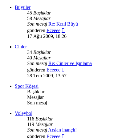
görüntüle
Büyüler
45
Başlıklar
58
Mesajlar
Son mesaj
Re: Kızıl Büyü
Son
gönderen
Eceeee
mesajı
17 Ağu 2009, 18:26
görüntüle
Cinler
34
Başlıklar
40
Mesajlar
Son mesaj
Re: Cinler ve Işınlama
Son
gönderen
Eceeee
mesajı
28 Tem 2009, 13:57
görüntüle
Spor Köşesi
Başlıklar
Mesajlar
Son mesaj
Voleybol
116
Başlıklar
119
Mesajlar
Son mesaj
Arslan inançlı!
Son
gönderen
Eceeee