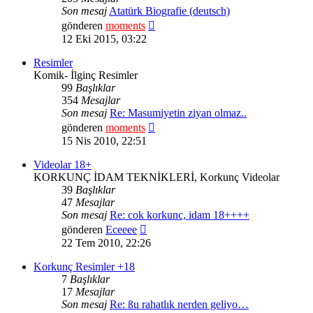
Son mesaj
Atatürk Biografie (deutsch)
Son
gönderen
moments
mesajı
12 Eki 2015, 03:22
görüntüle
Resimler
Komik- İlginç Resimler
99
Başlıklar
354
Mesajlar
Son mesaj
Re: Masumiyetin ziyan olmaz..
Son
gönderen
moments
mesajı
15 Nis 2010, 22:51
görüntüle
Videolar 18+
KORKUNÇ İDAM TEKNİKLERİ, Korkunç Videolar
39
Başlıklar
47
Mesajlar
Son mesaj
Re: cok korkunc, idam 18++++
Son
gönderen
Eceeee
mesajı
22 Tem 2010, 22:26
görüntüle
Korkunç Resimler +18
7
Başlıklar
17
Mesajlar
Son mesaj
Re: ßu rahatlık nerden geliyo…