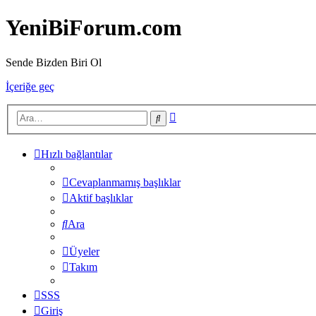
YeniBiForum.com
Sende Bizden Biri Ol
İçeriğe geç
Gelişmiş
Ara
arama
Hızlı bağlantılar
Cevaplanmamış başlıklar
Aktif başlıklar
Ara
Üyeler
Takım
SSS
Giriş