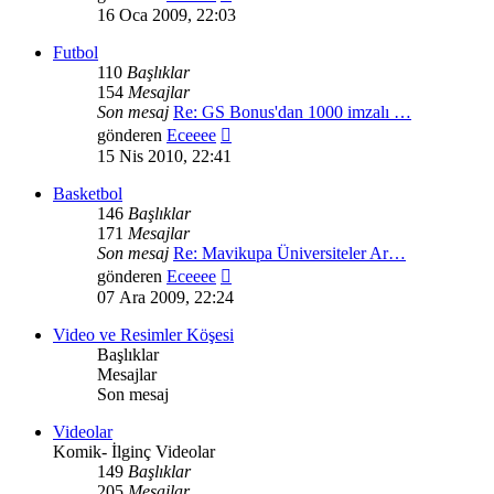
mesajı
16 Oca 2009, 22:03
görüntüle
Futbol
110
Başlıklar
154
Mesajlar
Son mesaj
Re: GS Bonus'dan 1000 imzalı …
Son
gönderen
Eceeee
mesajı
15 Nis 2010, 22:41
görüntüle
Basketbol
146
Başlıklar
171
Mesajlar
Son mesaj
Re: Mavikupa Üniversiteler Ar…
Son
gönderen
Eceeee
mesajı
07 Ara 2009, 22:24
görüntüle
Video ve Resimler Köşesi
Başlıklar
Mesajlar
Son mesaj
Videolar
Komik- İlginç Videolar
149
Başlıklar
205
Mesajlar