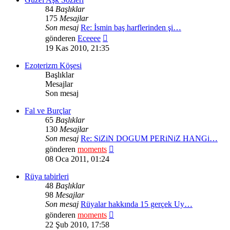
84
Başlıklar
175
Mesajlar
Son mesaj
Re: İsmin baş harflerinden şi…
Son
gönderen
Eceeee
mesajı
19 Kas 2010, 21:35
görüntüle
Ezoterizm Köşesi
Başlıklar
Mesajlar
Son mesaj
Fal ve Burçlar
65
Başlıklar
130
Mesajlar
Son mesaj
Re: SiZiN DOGUM PERiNiZ HANGi…
Son
gönderen
moments
mesajı
08 Oca 2011, 01:24
görüntüle
Rüya tabirleri
48
Başlıklar
98
Mesajlar
Son mesaj
Rüyalar hakkında 15 gerçek Uy…
Son
gönderen
moments
mesajı
22 Şub 2010, 17:58