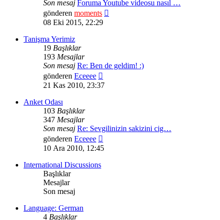
Son mesaj
Foruma Youtube videosu nasıl …
Son
gönderen
moments
mesajı
08 Eki 2015, 22:29
görüntüle
Tanişma Yerimiz
19
Başlıklar
193
Mesajlar
Son mesaj
Re: Ben de geldim! :)
Son
gönderen
Eceeee
mesajı
21 Kas 2010, 23:37
görüntüle
Anket Odası
103
Başlıklar
347
Mesajlar
Son mesaj
Re: Sevgilinizin sakizini cig…
Son
gönderen
Eceeee
mesajı
10 Ara 2010, 12:45
görüntüle
International Discussions
Başlıklar
Mesajlar
Son mesaj
Language: German
4
Başlıklar