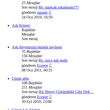
25
Mesajlar
Son mesaj
Re: napicak arkadasim???
Son
gönderen
sanane
mesajı
24 Oca 2010, 16:50
görüntüle
Aşk Köşesi
Başlıklar
Mesajlar
Son mesaj
Aşk duygunuzu burada paylaşın
35
Başlıklar
156
Mesajlar
Son mesaj
Re: sızce ask nedır
Son
gönderen
Eceeee
mesajı
08 Oca 2011, 00:35
görüntüle
Güzin abla
108
Başlıklar
251
Mesajlar
Son mesaj
Hiç Birşey Göründüğü Gibi Değ…
Son
gönderen
Eceeee
mesajı
30 Eyl 2010, 23:08
görüntüle
Güzel Aşk Sözleri