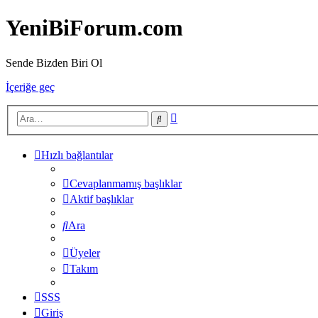
YeniBiForum.com
Sende Bizden Biri Ol
İçeriğe geç
Gelişmiş
Ara
arama
Hızlı bağlantılar
Cevaplanmamış başlıklar
Aktif başlıklar
Ara
Üyeler
Takım
SSS
Giriş