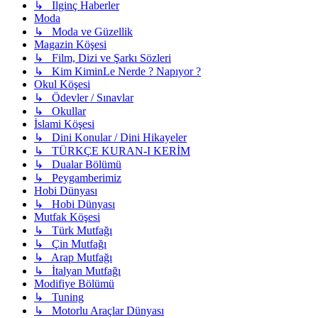
↳ Ilginç Haberler
Moda
↳ Moda ve Güzellik
Magazin Köşesi
↳ Film, Dizi ve Şarkı Sözleri
↳ Kim KiminLe Nerde ? Napıyor ?
Okul Köşesi
↳ Ödevler / Sınavlar
↳ Okullar
İslami Köşesi
↳ Dini Konular / Dini Hikayeler
↳ TÜRKÇE KURAN-I KERİM
↳ Dualar Bölümü
↳ Peygamberimiz
Hobi Dünyası
↳ Hobi Dünyası
Mutfak Köşesi
↳ Türk Mutfağı
↳ Çin Mutfağı
↳ Arap Mutfağı
↳ İtalyan Mutfağı
Modifiye Bölümü
↳ Tuning
↳ Motorlu Araçlar Dünyası