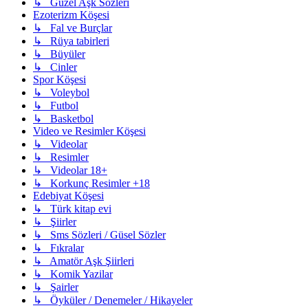
↳ Güzel Aşk Sözleri
Ezoterizm Köşesi
↳ Fal ve Burçlar
↳ Rüya tabirleri
↳ Büyüler
↳ Cinler
Spor Köşesi
↳ Voleybol
↳ Futbol
↳ Basketbol
Video ve Resimler Köşesi
↳ Videolar
↳ Resimler
↳ Videolar 18+
↳ Korkunç Resimler +18
Edebiyat Köşesi
↳ Türk kitap evi
↳ Şiirler
↳ Sms Sözleri / Güsel Sözler
↳ Fıkralar
↳ Amatör Aşk Şiirleri
↳ Komik Yazilar
↳ Şairler
↳ Öyküler / Denemeler / Hikayeler