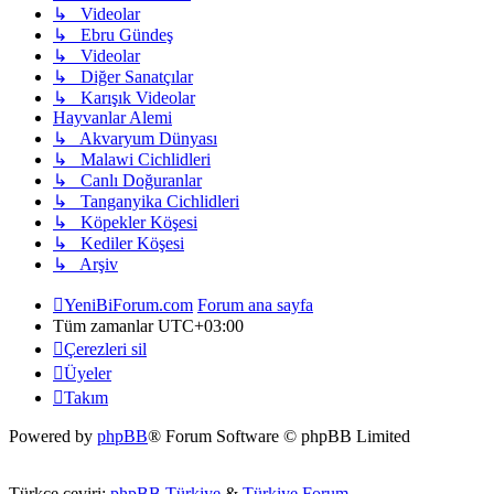
↳ Videolar
↳ Ebru Gündeş
↳ Videolar
↳ Diğer Sanatçılar
↳ Karışık Videolar
Hayvanlar Alemi
↳ Akvaryum Dünyası
↳ Malawi Cichlidleri
↳ Canlı Doğuranlar
↳ Tanganyika Cichlidleri
↳ Köpekler Köşesi
↳ Kediler Köşesi
↳ Arşiv
YeniBiForum.com
Forum ana sayfa
Tüm zamanlar
UTC+03:00
Çerezleri sil
Üyeler
Takım
Powered by
phpBB
® Forum Software © phpBB Limited
Türkçe çeviri:
phpBB Türkiye
&
Türkiye Forum