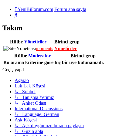
YeniBiForum.com
Forum ana sayfa
Ara
Takım
Rütbe
Yöneticiler
Birinci grup
moments
Yöneticiler
Rütbe
Moderator
Birinci grup
Bu arama kriterine göre hiç bir üye bulunamadı.
Geçiş yap
Agar.io
Lak Lak Köşesi
↳ Sohbet
↳ Tanişma Yerimiz
↳ Anket Odası
International Discussions
↳ Language: German
Aşk Köşesi
↳ Aşk duygunuzu burada paylaşın
↳ Güzin abla