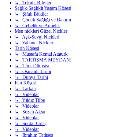
↳ Teknik Bilgiler
Sağlık-Sağlıklı Yaşam Köşesi
↳ Şifalı Bitkiler
↳ Çocuk Sağlığı ve Bakımı
↳ Gebelik ve Annelik
Msn nickleri Güzel Nickler
↳ Aşk-Sevgi Nickleri
↳ Yabancı Nickler
Tarih Köşesi
↳ Mustafa Kemal Atatürk
↳ TARTIŞMA MEYDANI
↳ Türk Dünyası
↳ Osmanlı Tarihi
↳ Dünya Tarihi
Fan Köşesi
↳ Tarkan
↳ Videolar
↳ Yıldız Tilbe
↳ Videolar
↳ Sezen Aksu
↳ Videolar
↳ Serdar Ortaç
↳ Videolar
↳ Ibrahim Tatlıses