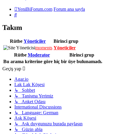
YeniBiForum.com
Forum ana sayfa
Ara
Takım
Rütbe
Yöneticiler
Birinci grup
moments
Yöneticiler
Rütbe
Moderator
Birinci grup
Bu arama kriterine göre hiç bir üye bulunamadı.
Geçiş yap
Agar.io
Lak Lak Köşesi
↳ Sohbet
↳ Tanişma Yerimiz
↳ Anket Odası
International Discussions
↳ Language: German
Aşk Köşesi
↳ Aşk duygunuzu burada paylaşın
↳ Güzin abla