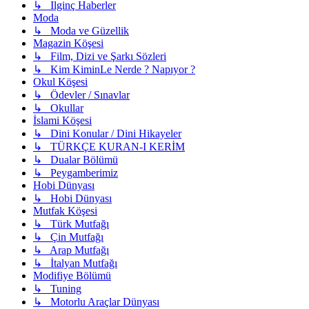
↳ Ilginç Haberler
Moda
↳ Moda ve Güzellik
Magazin Köşesi
↳ Film, Dizi ve Şarkı Sözleri
↳ Kim KiminLe Nerde ? Napıyor ?
Okul Köşesi
↳ Ödevler / Sınavlar
↳ Okullar
İslami Köşesi
↳ Dini Konular / Dini Hikayeler
↳ TÜRKÇE KURAN-I KERİM
↳ Dualar Bölümü
↳ Peygamberimiz
Hobi Dünyası
↳ Hobi Dünyası
Mutfak Köşesi
↳ Türk Mutfağı
↳ Çin Mutfağı
↳ Arap Mutfağı
↳ İtalyan Mutfağı
Modifiye Bölümü
↳ Tuning
↳ Motorlu Araçlar Dünyası