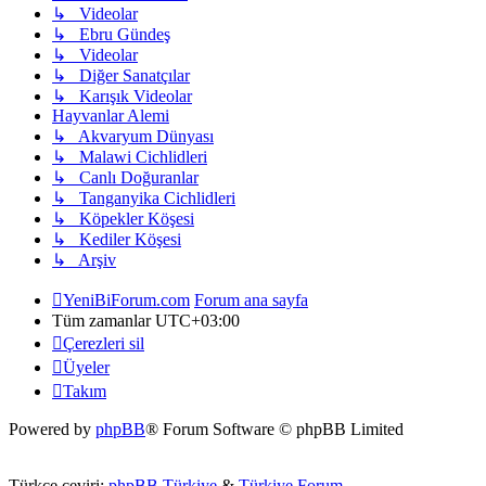
↳ Videolar
↳ Ebru Gündeş
↳ Videolar
↳ Diğer Sanatçılar
↳ Karışık Videolar
Hayvanlar Alemi
↳ Akvaryum Dünyası
↳ Malawi Cichlidleri
↳ Canlı Doğuranlar
↳ Tanganyika Cichlidleri
↳ Köpekler Köşesi
↳ Kediler Köşesi
↳ Arşiv
YeniBiForum.com
Forum ana sayfa
Tüm zamanlar
UTC+03:00
Çerezleri sil
Üyeler
Takım
Powered by
phpBB
® Forum Software © phpBB Limited
Türkçe çeviri:
phpBB Türkiye
&
Türkiye Forum