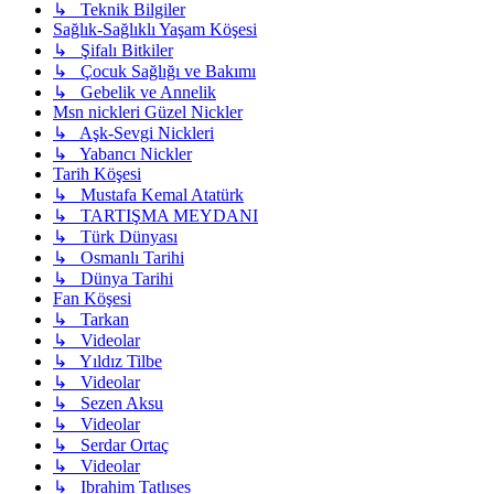
↳ Teknik Bilgiler
Sağlık-Sağlıklı Yaşam Köşesi
↳ Şifalı Bitkiler
↳ Çocuk Sağlığı ve Bakımı
↳ Gebelik ve Annelik
Msn nickleri Güzel Nickler
↳ Aşk-Sevgi Nickleri
↳ Yabancı Nickler
Tarih Köşesi
↳ Mustafa Kemal Atatürk
↳ TARTIŞMA MEYDANI
↳ Türk Dünyası
↳ Osmanlı Tarihi
↳ Dünya Tarihi
Fan Köşesi
↳ Tarkan
↳ Videolar
↳ Yıldız Tilbe
↳ Videolar
↳ Sezen Aksu
↳ Videolar
↳ Serdar Ortaç
↳ Videolar
↳ Ibrahim Tatlıses