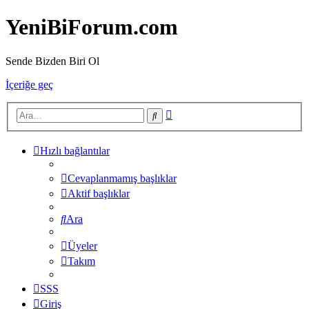
YeniBiForum.com
Sende Bizden Biri Ol
İçeriğe geç
Gelişmiş
Ara
arama
Hızlı bağlantılar
Cevaplanmamış başlıklar
Aktif başlıklar
Ara
Üyeler
Takım
SSS
Giriş