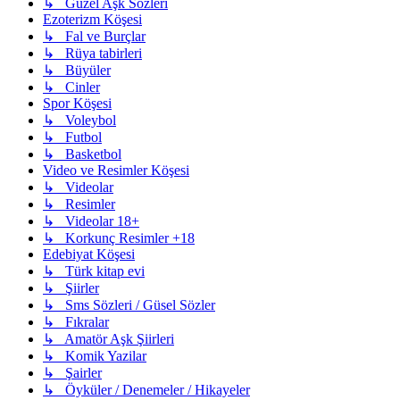
↳ Güzel Aşk Sözleri
Ezoterizm Köşesi
↳ Fal ve Burçlar
↳ Rüya tabirleri
↳ Büyüler
↳ Cinler
Spor Köşesi
↳ Voleybol
↳ Futbol
↳ Basketbol
Video ve Resimler Köşesi
↳ Videolar
↳ Resimler
↳ Videolar 18+
↳ Korkunç Resimler +18
Edebiyat Köşesi
↳ Türk kitap evi
↳ Şiirler
↳ Sms Sözleri / Güsel Sözler
↳ Fıkralar
↳ Amatör Aşk Şiirleri
↳ Komik Yazilar
↳ Şairler
↳ Öyküler / Denemeler / Hikayeler