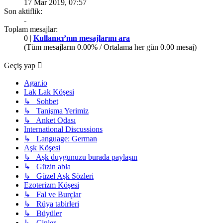
17 Mar 2019, 07:57
Son aktiflik:
-
Toplam mesajlar:
0 |
Kullanıcı’nın mesajlarını ara
(Tüm mesajların 0.00% / Ortalama her gün 0.00 mesaj)
Geçiş yap
Agar.io
Lak Lak Köşesi
↳ Sohbet
↳ Tanişma Yerimiz
↳ Anket Odası
International Discussions
↳ Language: German
Aşk Köşesi
↳ Aşk duygunuzu burada paylaşın
↳ Güzin abla
↳ Güzel Aşk Sözleri
Ezoterizm Köşesi
↳ Fal ve Burçlar
↳ Rüya tabirleri
↳ Büyüler
↳ Cinler