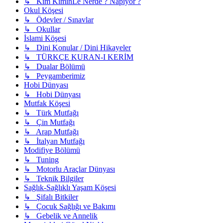
↳ Kim KiminLe Nerde ? Napıyor ?
Okul Köşesi
↳ Ödevler / Sınavlar
↳ Okullar
İslami Köşesi
↳ Dini Konular / Dini Hikayeler
↳ TÜRKÇE KURAN-I KERİM
↳ Dualar Bölümü
↳ Peygamberimiz
Hobi Dünyası
↳ Hobi Dünyası
Mutfak Köşesi
↳ Türk Mutfağı
↳ Çin Mutfağı
↳ Arap Mutfağı
↳ İtalyan Mutfağı
Modifiye Bölümü
↳ Tuning
↳ Motorlu Araçlar Dünyası
↳ Teknik Bilgiler
Sağlık-Sağlıklı Yaşam Köşesi
↳ Şifalı Bitkiler
↳ Çocuk Sağlığı ve Bakımı
↳ Gebelik ve Annelik