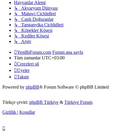
Hayvanlar Alemi
↳ Akvaryum Dünyası
↳ Malawi Cichlidleri
↳ Canlı Doğuranlar
↳ Tanganyika Cichlidleri
↳ Köpekler Köşesi
↳ Kediler Köşesi
↳ Arşiv
YeniBiForum.com
Forum ana sayfa
Tüm zamanlar
UTC+03:00
Çerezleri sil
Üyeler
Takım
Powered by
phpBB
® Forum Software © phpBB Limited
Türkçe çeviri:
phpBB Türkiye
&
Türkiye Forum
Gizlilik
|
Koşullar