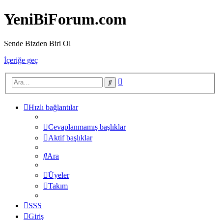
YeniBiForum.com
Sende Bizden Biri Ol
İçeriğe geç
Gelişmiş
Ara
arama
Hızlı bağlantılar
Cevaplanmamış başlıklar
Aktif başlıklar
Ara
Üyeler
Takım
SSS
Giriş