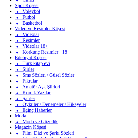
Spor Köşesi
↳ Voleybol
↳ Futbol
↳ Basketbol
Video ve Resimler Köşesi
↳ Videolar
↳ Resimler
↳ Videolar 18+
↳ Korkunç Resimler +18
Edebiyat Köşesi
↳ Türk kitap evi
↳ Şiirler
↳ Sms Sözleri / Güsel Sözler
↳ Fıkralar
↳ Amatör Aşk Şiirleri
↳ Komik Yazilar
↳ Şairler
↳ Öyküler / Denemeler / Hikayeler
↳ Ilginç Haberler
Moda
↳ Moda ve Güzellik
Magazin Köşesi
↳ Film, Dizi ve Şarkı Sözleri