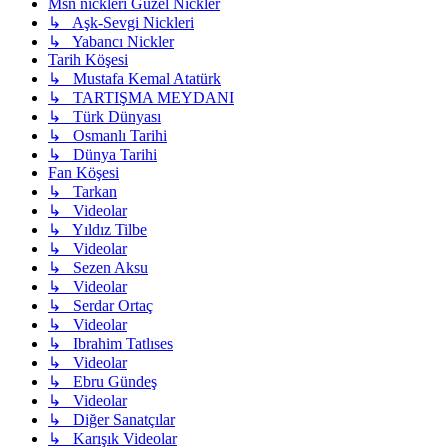
Msn nickleri Güzel Nickler
↳ Aşk-Sevgi Nickleri
↳ Yabancı Nickler
Tarih Köşesi
↳ Mustafa Kemal Atatürk
↳ TARTIŞMA MEYDANI
↳ Türk Dünyası
↳ Osmanlı Tarihi
↳ Dünya Tarihi
Fan Köşesi
↳ Tarkan
↳ Videolar
↳ Yıldız Tilbe
↳ Videolar
↳ Sezen Aksu
↳ Videolar
↳ Serdar Ortaç
↳ Videolar
↳ Ibrahim Tatlıses
↳ Videolar
↳ Ebru Gündeş
↳ Videolar
↳ Diğer Sanatçılar
↳ Karışık Videolar