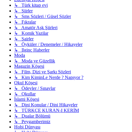
↳ Türk kitap evi
↳ Şiirler
↳ Sms Sözleri / Güsel Sözler
↳ Fıkralar
↳ Amatör Aşk Şiirleri
↳ Komik Yazilar
↳ Şairler
↳ Öyküler / Denemeler / Hikayeler
↳ Ilginç Haberler
Moda
↳ Moda ve Güzellik
Magazin Köşesi
↳ Film, Dizi ve Şarkı Sözleri
↳ Kim KiminLe Nerde ? Napıyor ?
Okul Köşesi
↳ Ödevler / Sınavlar
↳ Okullar
İslami Köşesi
↳ Dini Konular / Dini Hikayeler
↳ TÜRKÇE KURAN-I KERİM
↳ Dualar Bölümü
↳ Peygamberimiz
Hobi Dünyası