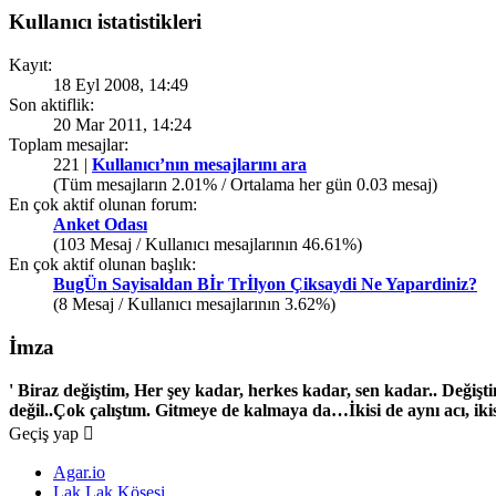
Kullanıcı istatistikleri
Kayıt:
18 Eyl 2008, 14:49
Son aktiflik:
20 Mar 2011, 14:24
Toplam mesajlar:
221 |
Kullanıcı’nın mesajlarını ara
(Tüm mesajların 2.01% / Ortalama her gün 0.03 mesaj)
En çok aktif olunan forum:
Anket Odası
(103 Mesaj / Kullanıcı mesajlarının 46.61%)
En çok aktif olunan başlık:
BugÜn Sayisaldan Bİr Trİlyon Çiksaydi Ne Yapardiniz?
(8 Mesaj / Kullanıcı mesajlarının 3.62%)
İmza
' Biraz değiştim, Her şey kadar, herkes kadar, sen kadar.. Deği
değil..Çok çalıştım. Gitmeye de kalmaya da…İkisi de aynı acı, ik
Geçiş yap
Agar.io
Lak Lak Köşesi