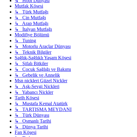
↳ Hobi Dünyası
Mutfak Köşesi
↳ Türk Mutfağı
↳ Çin Mutfağı
↳ Arap Mutfağı
↳ İtalyan Mutfağı
Modifiye Bölümü
↳ Tuning
↳ Motorlu Araçlar Dünyası
↳ Teknik Bilgiler
Sağlık-Sağlıklı Yaşam Köşesi
↳ Şifalı Bitkiler
↳ Çocuk Sağlığı ve Bakımı
↳ Gebelik ve Annelik
Msn nickleri Güzel Nickler
↳ Aşk-Sevgi Nickleri
↳ Yabancı Nickler
Tarih Köşesi
↳ Mustafa Kemal Atatürk
↳ TARTIŞMA MEYDANI
↳ Türk Dünyası
↳ Osmanlı Tarihi
↳ Dünya Tarihi
Fan Köşesi