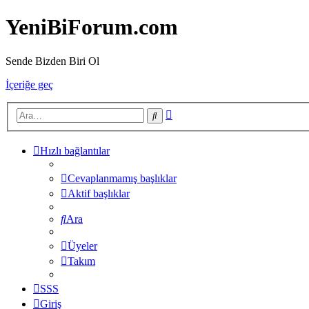
YeniBiForum.com
Sende Bizden Biri Ol
İçeriğe geç
Gelişmiş
Ara
arama
Hızlı bağlantılar
Cevaplanmamış başlıklar
Aktif başlıklar
Ara
Üyeler
Takım
SSS
Giriş