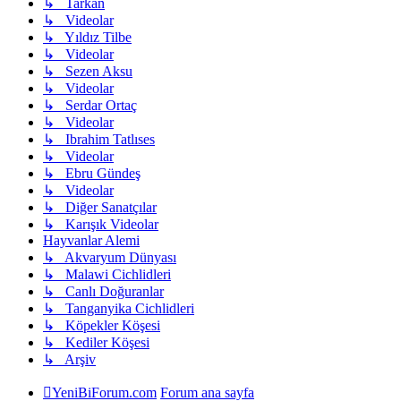
↳ Tarkan
↳ Videolar
↳ Yıldız Tilbe
↳ Videolar
↳ Sezen Aksu
↳ Videolar
↳ Serdar Ortaç
↳ Videolar
↳ Ibrahim Tatlıses
↳ Videolar
↳ Ebru Gündeş
↳ Videolar
↳ Diğer Sanatçılar
↳ Karışık Videolar
Hayvanlar Alemi
↳ Akvaryum Dünyası
↳ Malawi Cichlidleri
↳ Canlı Doğuranlar
↳ Tanganyika Cichlidleri
↳ Köpekler Köşesi
↳ Kediler Köşesi
↳ Arşiv
YeniBiForum.com
Forum ana sayfa