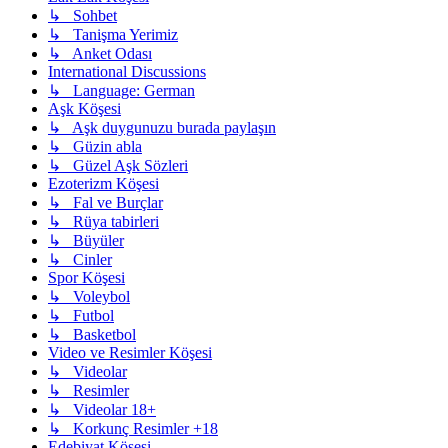
↳ Sohbet
↳ Tanişma Yerimiz
↳ Anket Odası
International Discussions
↳ Language: German
Aşk Köşesi
↳ Aşk duygunuzu burada paylaşın
↳ Güzin abla
↳ Güzel Aşk Sözleri
Ezoterizm Köşesi
↳ Fal ve Burçlar
↳ Rüya tabirleri
↳ Büyüler
↳ Cinler
Spor Köşesi
↳ Voleybol
↳ Futbol
↳ Basketbol
Video ve Resimler Köşesi
↳ Videolar
↳ Resimler
↳ Videolar 18+
↳ Korkunç Resimler +18
Edebiyat Köşesi