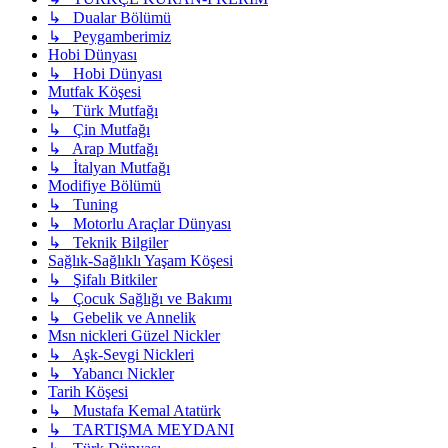
↳ Dualar Bölümü
↳ Peygamberimiz
Hobi Dünyası
↳ Hobi Dünyası
Mutfak Köşesi
↳ Türk Mutfağı
↳ Çin Mutfağı
↳ Arap Mutfağı
↳ İtalyan Mutfağı
Modifiye Bölümü
↳ Tuning
↳ Motorlu Araçlar Dünyası
↳ Teknik Bilgiler
Sağlık-Sağlıklı Yaşam Köşesi
↳ Şifalı Bitkiler
↳ Çocuk Sağlığı ve Bakımı
↳ Gebelik ve Annelik
Msn nickleri Güzel Nickler
↳ Aşk-Sevgi Nickleri
↳ Yabancı Nickler
Tarih Köşesi
↳ Mustafa Kemal Atatürk
↳ TARTIŞMA MEYDANI