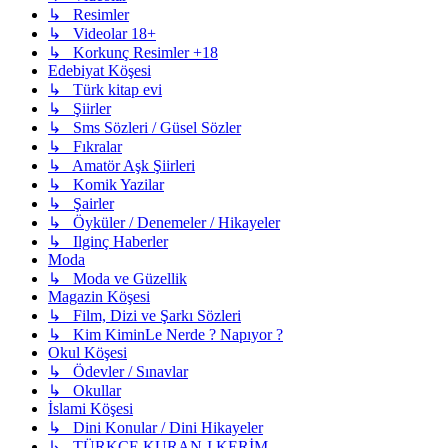
↳ Resimler
↳ Videolar 18+
↳ Korkunç Resimler +18
Edebiyat Köşesi
↳ Türk kitap evi
↳ Şiirler
↳ Sms Sözleri / Güsel Sözler
↳ Fıkralar
↳ Amatör Aşk Şiirleri
↳ Komik Yazilar
↳ Şairler
↳ Öyküler / Denemeler / Hikayeler
↳ Ilginç Haberler
Moda
↳ Moda ve Güzellik
Magazin Köşesi
↳ Film, Dizi ve Şarkı Sözleri
↳ Kim KiminLe Nerde ? Napıyor ?
Okul Köşesi
↳ Ödevler / Sınavlar
↳ Okullar
İslami Köşesi
↳ Dini Konular / Dini Hikayeler
↳ TÜRKÇE KURAN-I KERİM