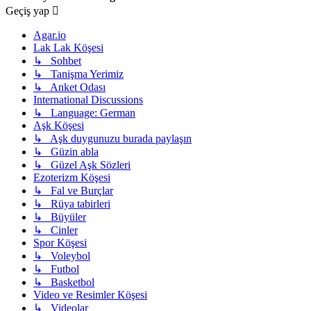
Geçiş yap
Agar.io
Lak Lak Köşesi
↳ Sohbet
↳ Tanişma Yerimiz
↳ Anket Odası
International Discussions
↳ Language: German
Aşk Köşesi
↳ Aşk duygunuzu burada paylaşın
↳ Güzin abla
↳ Güzel Aşk Sözleri
Ezoterizm Köşesi
↳ Fal ve Burçlar
↳ Rüya tabirleri
↳ Büyüler
↳ Cinler
Spor Köşesi
↳ Voleybol
↳ Futbol
↳ Basketbol
Video ve Resimler Köşesi
↳ Videolar