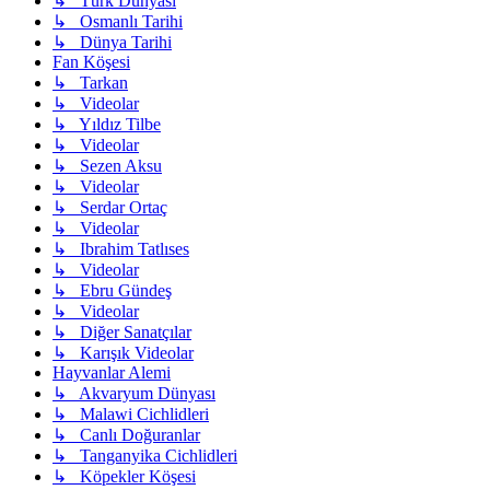
↳ Türk Dünyası
↳ Osmanlı Tarihi
↳ Dünya Tarihi
Fan Köşesi
↳ Tarkan
↳ Videolar
↳ Yıldız Tilbe
↳ Videolar
↳ Sezen Aksu
↳ Videolar
↳ Serdar Ortaç
↳ Videolar
↳ Ibrahim Tatlıses
↳ Videolar
↳ Ebru Gündeş
↳ Videolar
↳ Diğer Sanatçılar
↳ Karışık Videolar
Hayvanlar Alemi
↳ Akvaryum Dünyası
↳ Malawi Cichlidleri
↳ Canlı Doğuranlar
↳ Tanganyika Cichlidleri
↳ Köpekler Köşesi