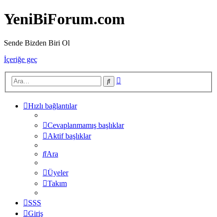
YeniBiForum.com
Sende Bizden Biri Ol
İçeriğe geç
Gelişmiş
Ara
arama
Hızlı bağlantılar
Cevaplanmamış başlıklar
Aktif başlıklar
Ara
Üyeler
Takım
SSS
Giriş