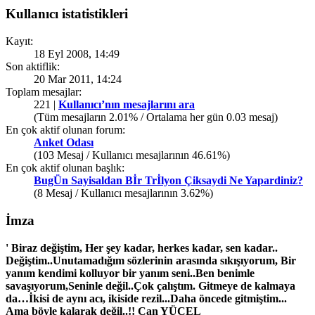
Kullanıcı istatistikleri
Kayıt:
18 Eyl 2008, 14:49
Son aktiflik:
20 Mar 2011, 14:24
Toplam mesajlar:
221 |
Kullanıcı’nın mesajlarını ara
(Tüm mesajların 2.01% / Ortalama her gün 0.03 mesaj)
En çok aktif olunan forum:
Anket Odası
(103 Mesaj / Kullanıcı mesajlarının 46.61%)
En çok aktif olunan başlık:
BugÜn Sayisaldan Bİr Trİlyon Çiksaydi Ne Yapardiniz?
(8 Mesaj / Kullanıcı mesajlarının 3.62%)
İmza
' Biraz değiştim, Her şey kadar, herkes kadar, sen kadar..
Değiştim..Unutamadığım sözlerinin arasında sıkışıyorum, Bir
yanım kendimi kolluyor bir yanım seni..Ben benimle
savaşıyorum,Seninle değil..Çok çalıştım. Gitmeye de kalmaya
da…İkisi de aynı acı, ikiside rezil...Daha öncede gitmiştim...
Ama böyle kalarak değil..!! Can YÜCEL