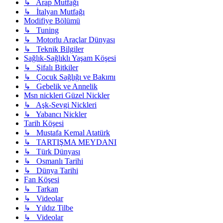
↳ Arap Mutfağı
↳ İtalyan Mutfağı
Modifiye Bölümü
↳ Tuning
↳ Motorlu Araçlar Dünyası
↳ Teknik Bilgiler
Sağlık-Sağlıklı Yaşam Köşesi
↳ Şifalı Bitkiler
↳ Çocuk Sağlığı ve Bakımı
↳ Gebelik ve Annelik
Msn nickleri Güzel Nickler
↳ Aşk-Sevgi Nickleri
↳ Yabancı Nickler
Tarih Köşesi
↳ Mustafa Kemal Atatürk
↳ TARTIŞMA MEYDANI
↳ Türk Dünyası
↳ Osmanlı Tarihi
↳ Dünya Tarihi
Fan Köşesi
↳ Tarkan
↳ Videolar
↳ Yıldız Tilbe
↳ Videolar