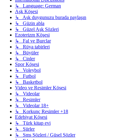
↳ Language: German
Aşk Köşesi
↳ Aşk duygunuzu burada paylaşın
↳ Güzin abla
↳ Güzel Aşk Sözleri
Ezoterizm Köşesi
↳ Fal ve Burçlar
↳ Rüya tabirleri
↳ Büyüler
↳ Cinler
Spor Köşesi
↳ Voleybol
↳ Futbol
↳ Basketbol
Video ve Resimler Köşesi
↳ Videolar
↳ Resimler
↳ Videolar 18+
↳ Korkunç Resimler +18
Edebiyat Köşesi
↳ Türk kitap evi
↳ Şiirler
↳ Sms Sözleri / Güsel Sözler