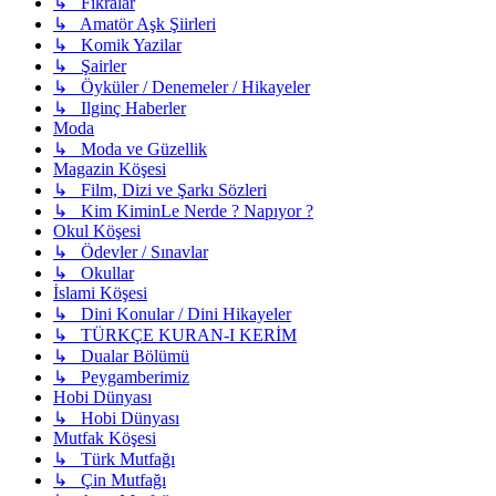
↳ Fıkralar
↳ Amatör Aşk Şiirleri
↳ Komik Yazilar
↳ Şairler
↳ Öyküler / Denemeler / Hikayeler
↳ Ilginç Haberler
Moda
↳ Moda ve Güzellik
Magazin Köşesi
↳ Film, Dizi ve Şarkı Sözleri
↳ Kim KiminLe Nerde ? Napıyor ?
Okul Köşesi
↳ Ödevler / Sınavlar
↳ Okullar
İslami Köşesi
↳ Dini Konular / Dini Hikayeler
↳ TÜRKÇE KURAN-I KERİM
↳ Dualar Bölümü
↳ Peygamberimiz
Hobi Dünyası
↳ Hobi Dünyası
Mutfak Köşesi
↳ Türk Mutfağı
↳ Çin Mutfağı