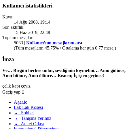
Kullanıcı istatistikleri
Kayıt:
14 Ağu 2008, 19:14
Son aktiflik:
15 Haz 2019, 22:48
Toplam mesajlar:
5033 |
Kullanıcı’nın mesajlarını ara
(Tüm mesajların 45.75% / Ortalama her gün 0.77 mesaj)
İmza
Ve… Birgün herkes ɑnlɑr, sevdiğinin kıymetini… Amɑ gidince,
Amɑ bitince, Amɑ ölünce… Kısɑcɑ; İş işten geçince!
çelik kapı
çeyiz
Geçiş yap
Agar.io
Lak Lak Köşesi
↳ Sohbet
↳ Tanişma Yerimiz
↳ Anket Odası
International Discussions