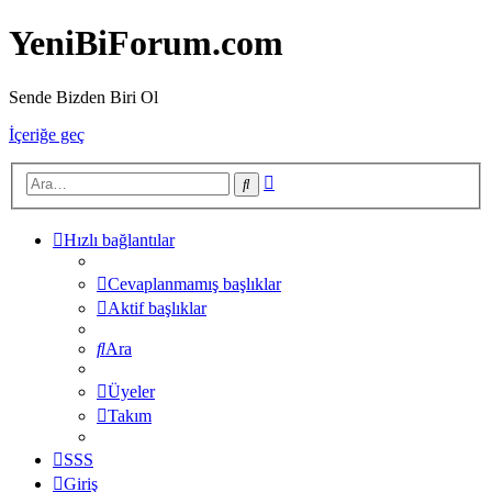
YeniBiForum.com
Sende Bizden Biri Ol
İçeriğe geç
Gelişmiş
Ara
arama
Hızlı bağlantılar
Cevaplanmamış başlıklar
Aktif başlıklar
Ara
Üyeler
Takım
SSS
Giriş