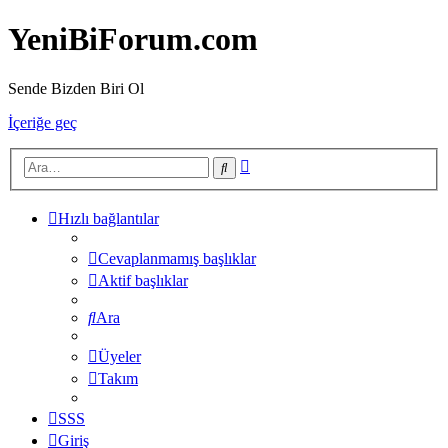
YeniBiForum.com
Sende Bizden Biri Ol
İçeriğe geç
Gelişmiş
Ara
arama
Hızlı bağlantılar
Cevaplanmamış başlıklar
Aktif başlıklar
Ara
Üyeler
Takım
SSS
Giriş