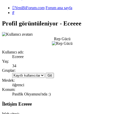
YeniBiForum.com
Forum ana sayfa
Ara
Profil görüntüleniyor - Eceeee
Rep Gücü
Kullanıcı adı:
Eceeee
Yaş:
34
Gruplar:
Meslek:
öğrenci
Konum:
Pasifik Okyanusu'nda :)
İletişim Eceeee
Web sitesi: