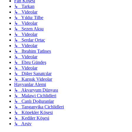
Fan Köşesi
↳ Tarkan
↳ Videolar
↳ Yıldız Tilbe
↳ Videolar
↳ Sezen Aksu
↳ Videolar
↳ Serdar Ortaç
↳ Videolar
↳ Ibrahim Tatlıses
↳ Videolar
↳ Ebru Gündeş
↳ Videolar
↳ Diğer Sanatçılar
↳ Karışık Videolar
Hayvanlar Alemi
↳ Akvaryum Dünyası
↳ Malawi Cichlidleri
↳ Canlı Doğuranlar
↳ Tanganyika Cichlidleri
↳ Köpekler Köşesi
↳ Kediler Köşesi
↳ Arşiv