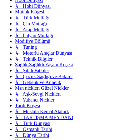
Hobi Dünyası
↳ Hobi Dünyası
Mutfak Köşesi
↳ Türk Mutfağı
↳ Çin Mutfağı
↳ Arap Mutfağı
↳ İtalyan Mutfağı
Modifiye Bölümü
↳ Tuning
↳ Motorlu Araçlar Dünyası
↳ Teknik Bilgiler
Sağlık-Sağlıklı Yaşam Köşesi
↳ Şifalı Bitkiler
↳ Çocuk Sağlığı ve Bakımı
↳ Gebelik ve Annelik
Msn nickleri Güzel Nickler
↳ Aşk-Sevgi Nickleri
↳ Yabancı Nickler
Tarih Köşesi
↳ Mustafa Kemal Atatürk
↳ TARTIŞMA MEYDANI
↳ Türk Dünyası
↳ Osmanlı Tarihi
↳ Dünya Tarihi