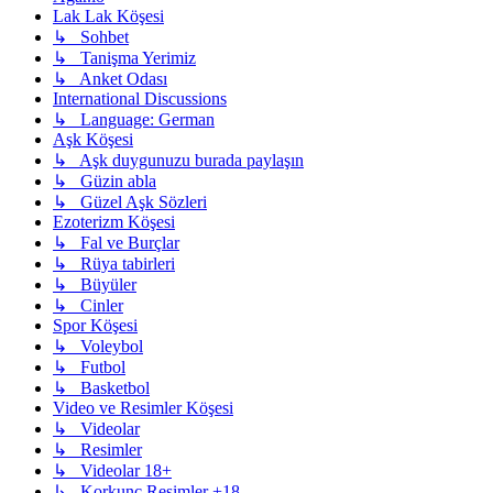
Lak Lak Köşesi
↳ Sohbet
↳ Tanişma Yerimiz
↳ Anket Odası
International Discussions
↳ Language: German
Aşk Köşesi
↳ Aşk duygunuzu burada paylaşın
↳ Güzin abla
↳ Güzel Aşk Sözleri
Ezoterizm Köşesi
↳ Fal ve Burçlar
↳ Rüya tabirleri
↳ Büyüler
↳ Cinler
Spor Köşesi
↳ Voleybol
↳ Futbol
↳ Basketbol
Video ve Resimler Köşesi
↳ Videolar
↳ Resimler
↳ Videolar 18+
↳ Korkunç Resimler +18