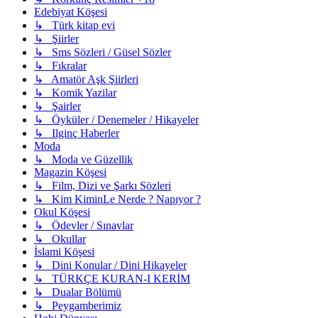
Edebiyat Köşesi
↳ Türk kitap evi
↳ Şiirler
↳ Sms Sözleri / Güsel Sözler
↳ Fıkralar
↳ Amatör Aşk Şiirleri
↳ Komik Yazilar
↳ Şairler
↳ Öyküler / Denemeler / Hikayeler
↳ Ilginç Haberler
Moda
↳ Moda ve Güzellik
Magazin Köşesi
↳ Film, Dizi ve Şarkı Sözleri
↳ Kim KiminLe Nerde ? Napıyor ?
Okul Köşesi
↳ Ödevler / Sınavlar
↳ Okullar
İslami Köşesi
↳ Dini Konular / Dini Hikayeler
↳ TÜRKÇE KURAN-I KERİM
↳ Dualar Bölümü
↳ Peygamberimiz