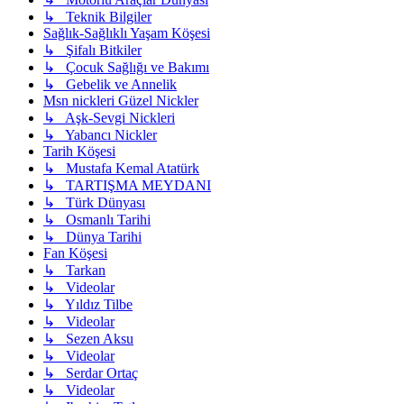
↳ Teknik Bilgiler
Sağlık-Sağlıklı Yaşam Köşesi
↳ Şifalı Bitkiler
↳ Çocuk Sağlığı ve Bakımı
↳ Gebelik ve Annelik
Msn nickleri Güzel Nickler
↳ Aşk-Sevgi Nickleri
↳ Yabancı Nickler
Tarih Köşesi
↳ Mustafa Kemal Atatürk
↳ TARTIŞMA MEYDANI
↳ Türk Dünyası
↳ Osmanlı Tarihi
↳ Dünya Tarihi
Fan Köşesi
↳ Tarkan
↳ Videolar
↳ Yıldız Tilbe
↳ Videolar
↳ Sezen Aksu
↳ Videolar
↳ Serdar Ortaç
↳ Videolar