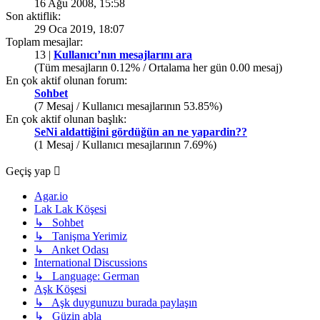
16 Ağu 2008, 15:58
Son aktiflik:
29 Oca 2019, 18:07
Toplam mesajlar:
13 |
Kullanıcı’nın mesajlarını ara
(Tüm mesajların 0.12% / Ortalama her gün 0.00 mesaj)
En çok aktif olunan forum:
Sohbet
(7 Mesaj / Kullanıcı mesajlarının 53.85%)
En çok aktif olunan başlık:
SeNi aldattiğini gördüğün an ne yapardin??
(1 Mesaj / Kullanıcı mesajlarının 7.69%)
Geçiş yap
Agar.io
Lak Lak Köşesi
↳ Sohbet
↳ Tanişma Yerimiz
↳ Anket Odası
International Discussions
↳ Language: German
Aşk Köşesi
↳ Aşk duygunuzu burada paylaşın
↳ Güzin abla