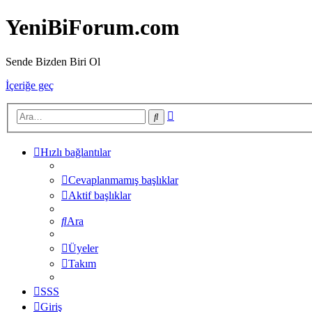
YeniBiForum.com
Sende Bizden Biri Ol
İçeriğe geç
Gelişmiş
Ara
arama
Hızlı bağlantılar
Cevaplanmamış başlıklar
Aktif başlıklar
Ara
Üyeler
Takım
SSS
Giriş