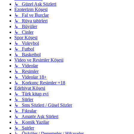
↳ Güzel Aşk Sözleri
Ezoterizm Köşesi
↳ Fal ve Burçlar
↳ Rüya tabirleri
↳ Büyüler
↳ Cinler
Spor Köşesi
↳ Voleybol
↳ Futbol
↳ Basketbol
Video ve Resimler Köşesi
↳ Videolar
↳ Resimler
↳ Videolar 18+
↳ Korkunç Resimler +18
Edebiyat Köşesi
↳ Türk kitap evi
↳ Şiirler
↳ Sms Sözleri / Güsel Sözler
↳ Fıkralar
↳ Amatör Aşk Şiirleri
↳ Komik Yazilar
↳ Şairler
↳ Öyküler / Denemeler / Hikayeler