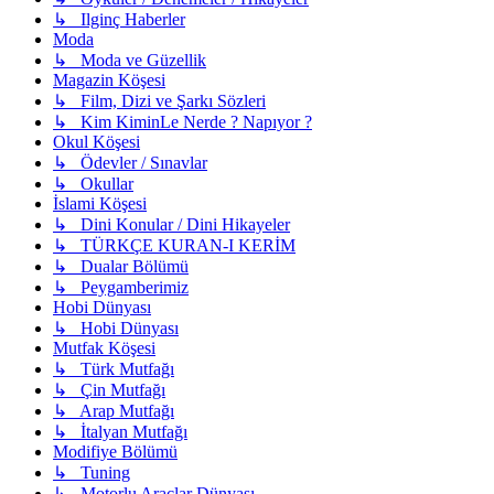
↳ Ilginç Haberler
Moda
↳ Moda ve Güzellik
Magazin Köşesi
↳ Film, Dizi ve Şarkı Sözleri
↳ Kim KiminLe Nerde ? Napıyor ?
Okul Köşesi
↳ Ödevler / Sınavlar
↳ Okullar
İslami Köşesi
↳ Dini Konular / Dini Hikayeler
↳ TÜRKÇE KURAN-I KERİM
↳ Dualar Bölümü
↳ Peygamberimiz
Hobi Dünyası
↳ Hobi Dünyası
Mutfak Köşesi
↳ Türk Mutfağı
↳ Çin Mutfağı
↳ Arap Mutfağı
↳ İtalyan Mutfağı
Modifiye Bölümü
↳ Tuning
↳ Motorlu Araçlar Dünyası