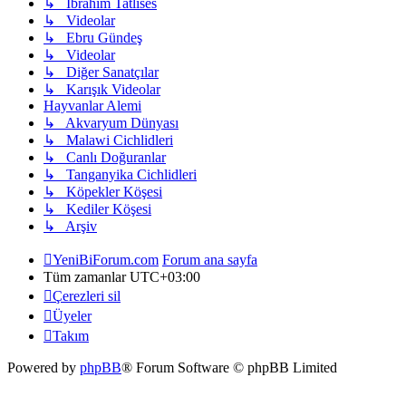
↳ Ibrahim Tatlıses
↳ Videolar
↳ Ebru Gündeş
↳ Videolar
↳ Diğer Sanatçılar
↳ Karışık Videolar
Hayvanlar Alemi
↳ Akvaryum Dünyası
↳ Malawi Cichlidleri
↳ Canlı Doğuranlar
↳ Tanganyika Cichlidleri
↳ Köpekler Köşesi
↳ Kediler Köşesi
↳ Arşiv
YeniBiForum.com
Forum ana sayfa
Tüm zamanlar
UTC+03:00
Çerezleri sil
Üyeler
Takım
Powered by
phpBB
® Forum Software © phpBB Limited