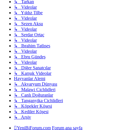
↳ Tarkan
↳ Videolar
↳ Yıldız Tilbe
↳ Videolar
↳ Sezen Aksu
↳ Videolar
↳ Serdar Ortaç
↳ Videolar
↳ Ibrahim Tatlıses
↳ Videolar
↳ Ebru Gündeş
↳ Videolar
↳ Diğer Sanatçılar
↳ Karışık Videolar
Hayvanlar Alemi
↳ Akvaryum Dünyası
↳ Malawi Cichlidleri
↳ Canlı Doğuranlar
↳ Tanganyika Cichlidleri
↳ Köpekler Köşesi
↳ Kediler Köşesi
↳ Arşiv
YeniBiForum.com
Forum ana sayfa