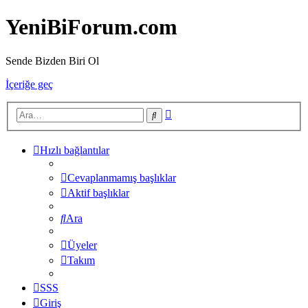
YeniBiForum.com
Sende Bizden Biri Ol
İçeriğe geç
Gelişmiş
Ara
arama
Hızlı bağlantılar
Cevaplanmamış başlıklar
Aktif başlıklar
Ara
Üyeler
Takım
SSS
Giriş