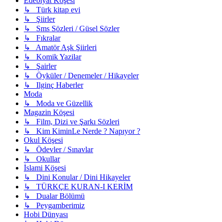
Edebiyat Köşesi
↳ Türk kitap evi
↳ Şiirler
↳ Sms Sözleri / Güsel Sözler
↳ Fıkralar
↳ Amatör Aşk Şiirleri
↳ Komik Yazilar
↳ Şairler
↳ Öyküler / Denemeler / Hikayeler
↳ Ilginç Haberler
Moda
↳ Moda ve Güzellik
Magazin Köşesi
↳ Film, Dizi ve Şarkı Sözleri
↳ Kim KiminLe Nerde ? Napıyor ?
Okul Köşesi
↳ Ödevler / Sınavlar
↳ Okullar
İslami Köşesi
↳ Dini Konular / Dini Hikayeler
↳ TÜRKÇE KURAN-I KERİM
↳ Dualar Bölümü
↳ Peygamberimiz
Hobi Dünyası