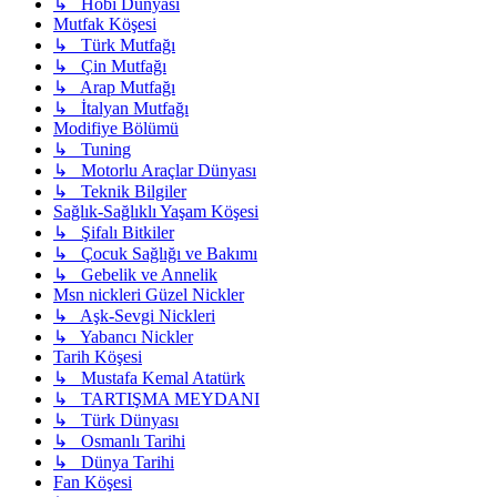
↳ Hobi Dünyası
Mutfak Köşesi
↳ Türk Mutfağı
↳ Çin Mutfağı
↳ Arap Mutfağı
↳ İtalyan Mutfağı
Modifiye Bölümü
↳ Tuning
↳ Motorlu Araçlar Dünyası
↳ Teknik Bilgiler
Sağlık-Sağlıklı Yaşam Köşesi
↳ Şifalı Bitkiler
↳ Çocuk Sağlığı ve Bakımı
↳ Gebelik ve Annelik
Msn nickleri Güzel Nickler
↳ Aşk-Sevgi Nickleri
↳ Yabancı Nickler
Tarih Köşesi
↳ Mustafa Kemal Atatürk
↳ TARTIŞMA MEYDANI
↳ Türk Dünyası
↳ Osmanlı Tarihi
↳ Dünya Tarihi
Fan Köşesi