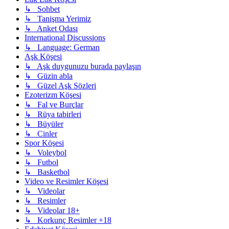
↳ Sohbet
↳ Tanişma Yerimiz
↳ Anket Odası
International Discussions
↳ Language: German
Aşk Köşesi
↳ Aşk duygunuzu burada paylaşın
↳ Güzin abla
↳ Güzel Aşk Sözleri
Ezoterizm Köşesi
↳ Fal ve Burçlar
↳ Rüya tabirleri
↳ Büyüler
↳ Cinler
Spor Köşesi
↳ Voleybol
↳ Futbol
↳ Basketbol
Video ve Resimler Köşesi
↳ Videolar
↳ Resimler
↳ Videolar 18+
↳ Korkunç Resimler +18