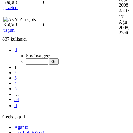
0
2008,
gazeteci
23:37
17
Ağu
0
2008,
üsgün
23:40
837 kullanıcı
1
.
sayfa
Sayfaya geç:
(Toplam
34
1
sayfa)
2
3
4
5
…
34
Sonraki
Geçiş yap
Agar.io
Lak Lak Köşesi