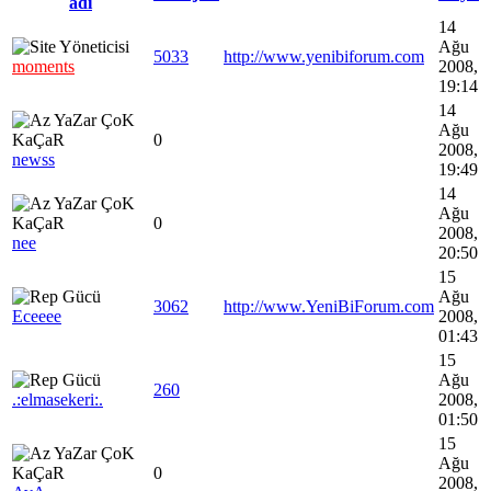
adı
14
Ağu
5033
http://www.yenibiforum.com
moments
2008,
19:14
14
Ağu
0
2008,
newss
19:49
14
Ağu
0
2008,
nee
20:50
15
Ağu
3062
http://www.YeniBiForum.com
Eceeee
2008,
01:43
15
Ağu
260
.:elmasekeri:.
2008,
01:50
15
Ağu
0
2008,