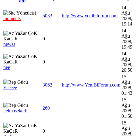
adı
14
Ağu
5033
http://www.yenibiforum.com
moments
2008,
19:14
14
Ağu
0
2008,
newss
19:49
14
Ağu
0
2008,
nee
20:50
15
Ağu
3062
http://www.YeniBiForum.com
Eceeee
2008,
01:43
15
Ağu
260
.:elmasekeri:.
2008,
01:50
15
Ağu
0
2008,