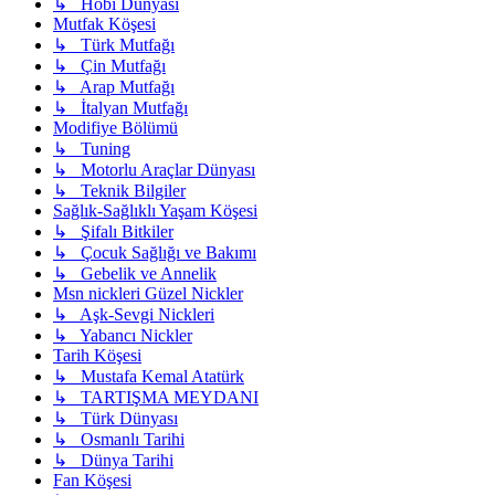
↳ Hobi Dünyası
Mutfak Köşesi
↳ Türk Mutfağı
↳ Çin Mutfağı
↳ Arap Mutfağı
↳ İtalyan Mutfağı
Modifiye Bölümü
↳ Tuning
↳ Motorlu Araçlar Dünyası
↳ Teknik Bilgiler
Sağlık-Sağlıklı Yaşam Köşesi
↳ Şifalı Bitkiler
↳ Çocuk Sağlığı ve Bakımı
↳ Gebelik ve Annelik
Msn nickleri Güzel Nickler
↳ Aşk-Sevgi Nickleri
↳ Yabancı Nickler
Tarih Köşesi
↳ Mustafa Kemal Atatürk
↳ TARTIŞMA MEYDANI
↳ Türk Dünyası
↳ Osmanlı Tarihi
↳ Dünya Tarihi
Fan Köşesi