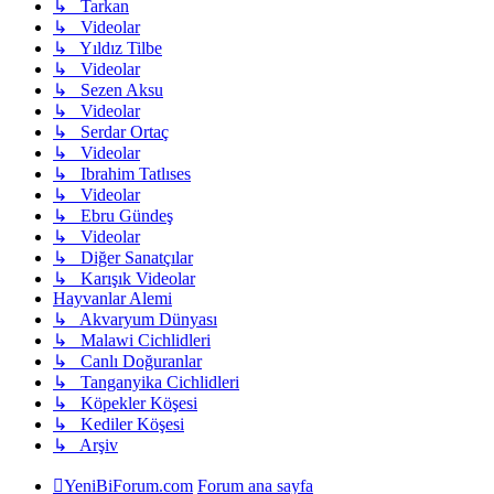
↳ Tarkan
↳ Videolar
↳ Yıldız Tilbe
↳ Videolar
↳ Sezen Aksu
↳ Videolar
↳ Serdar Ortaç
↳ Videolar
↳ Ibrahim Tatlıses
↳ Videolar
↳ Ebru Gündeş
↳ Videolar
↳ Diğer Sanatçılar
↳ Karışık Videolar
Hayvanlar Alemi
↳ Akvaryum Dünyası
↳ Malawi Cichlidleri
↳ Canlı Doğuranlar
↳ Tanganyika Cichlidleri
↳ Köpekler Köşesi
↳ Kediler Köşesi
↳ Arşiv
YeniBiForum.com
Forum ana sayfa