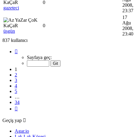
0
2008,
gazeteci
23:37
17
Ağu
0
2008,
üsgün
23:40
837 kullanıcı
1
.
sayfa
Sayfaya geç:
(Toplam
34
1
sayfa)
2
3
4
5
…
34
Sonraki
Geçiş yap
Agar.io
Lak Lak Köşesi