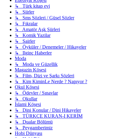
Edebiyat Köşesi
↳ Türk kitap evi
↳ Şiirler
↳ Sms Sözleri / Güsel Sözler
↳ Fıkralar
↳ Amatör Aşk Şiirleri
↳ Komik Yazilar
↳ Şairler
↳ Öyküler / Denemeler / Hikayeler
↳ Ilginç Haberler
Moda
↳ Moda ve Güzellik
Magazin Köşesi
↳ Film, Dizi ve Şarkı Sözleri
↳ Kim KiminLe Nerde ? Napıyor ?
Okul Köşesi
↳ Ödevler / Sınavlar
↳ Okullar
İslami Köşesi
↳ Dini Konular / Dini Hikayeler
↳ TÜRKÇE KURAN-I KERİM
↳ Dualar Bölümü
↳ Peygamberimiz
Hobi Dünyası