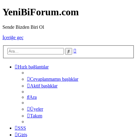
YeniBiForum.com
Sende Bizden Biri Ol
İçeriğe geç
Gelişmiş
Ara
arama
Hızlı bağlantılar
Cevaplanmamış başlıklar
Aktif başlıklar
Ara
Üyeler
Takım
SSS
Giriş