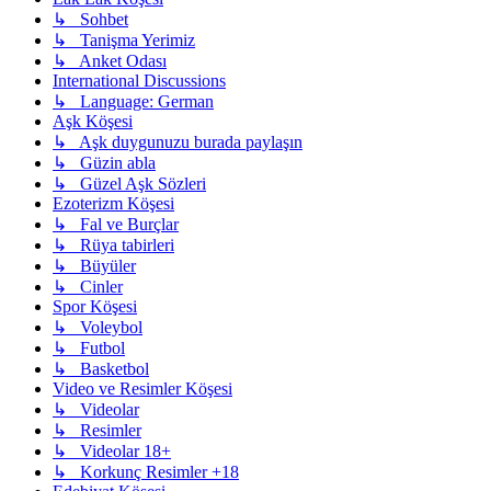
↳ Sohbet
↳ Tanişma Yerimiz
↳ Anket Odası
International Discussions
↳ Language: German
Aşk Köşesi
↳ Aşk duygunuzu burada paylaşın
↳ Güzin abla
↳ Güzel Aşk Sözleri
Ezoterizm Köşesi
↳ Fal ve Burçlar
↳ Rüya tabirleri
↳ Büyüler
↳ Cinler
Spor Köşesi
↳ Voleybol
↳ Futbol
↳ Basketbol
Video ve Resimler Köşesi
↳ Videolar
↳ Resimler
↳ Videolar 18+
↳ Korkunç Resimler +18