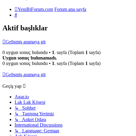
YeniBiForum.com
Forum ana sayfa
Ara
Aktif başlıklar
Gelişmiş aramaya git
0 uygun sonuç bulundu •
1
. sayfa (Toplam
1
sayfa)
Uygun sonuç bulunamadı.
0 uygun sonuç bulundu •
1
. sayfa (Toplam
1
sayfa)
Gelişmiş aramaya git
Geçiş yap
Agar.io
Lak Lak Köşesi
↳ Sohbet
↳ Tanişma Yerimiz
↳ Anket Odası
International Discussions
↳ Language: German