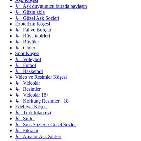
Aşk Köşesi
↳ Aşk duygunuzu burada paylaşın
↳ Güzin abla
↳ Güzel Aşk Sözleri
Ezoterizm Köşesi
↳ Fal ve Burçlar
↳ Rüya tabirleri
↳ Büyüler
↳ Cinler
Spor Köşesi
↳ Voleybol
↳ Futbol
↳ Basketbol
Video ve Resimler Köşesi
↳ Videolar
↳ Resimler
↳ Videolar 18+
↳ Korkunç Resimler +18
Edebiyat Köşesi
↳ Türk kitap evi
↳ Şiirler
↳ Sms Sözleri / Güsel Sözler
↳ Fıkralar
↳ Amatör Aşk Şiirleri