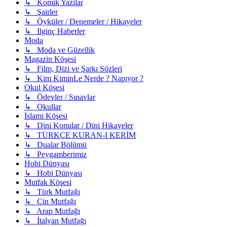
↳ Komik Yazilar
↳ Şairler
↳ Öyküler / Denemeler / Hikayeler
↳ Ilginç Haberler
Moda
↳ Moda ve Güzellik
Magazin Köşesi
↳ Film, Dizi ve Şarkı Sözleri
↳ Kim KiminLe Nerde ? Napıyor ?
Okul Köşesi
↳ Ödevler / Sınavlar
↳ Okullar
İslami Köşesi
↳ Dini Konular / Dini Hikayeler
↳ TÜRKÇE KURAN-I KERİM
↳ Dualar Bölümü
↳ Peygamberimiz
Hobi Dünyası
↳ Hobi Dünyası
Mutfak Köşesi
↳ Türk Mutfağı
↳ Çin Mutfağı
↳ Arap Mutfağı
↳ İtalyan Mutfağı