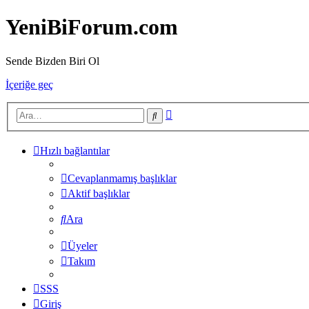
YeniBiForum.com
Sende Bizden Biri Ol
İçeriğe geç
Gelişmiş
Ara
arama
Hızlı bağlantılar
Cevaplanmamış başlıklar
Aktif başlıklar
Ara
Üyeler
Takım
SSS
Giriş