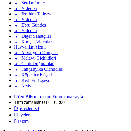
↳ Serdar Ortaç
↳ Videolar
↳ Ibrahim Tatlıses
↳ Videolar
↳ Ebru Gündeş
↳ Videolar
↳ Diğer Sanatçılar
↳ Karışık Videolar
Hayvanlar Alemi
↳ Akvaryum Dünyası
↳ Malawi Cichlidleri
↳ Canlı Doğuranlar
↳ Tanganyika Cichlidleri
↳ Köpekler Köşesi
↳ Kediler Köşesi
↳ Arşiv
YeniBiForum.com
Forum ana sayfa
Tüm zamanlar
UTC+03:00
Çerezleri sil
Üyeler
Takım