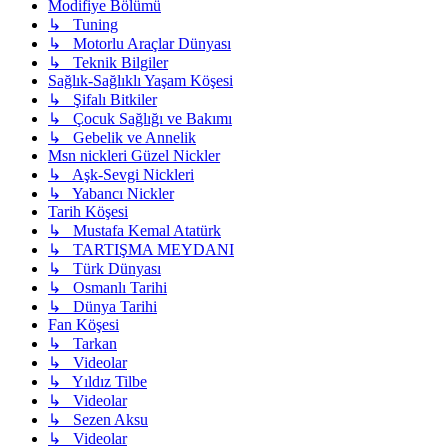
Modifiye Bölümü
↳ Tuning
↳ Motorlu Araçlar Dünyası
↳ Teknik Bilgiler
Sağlık-Sağlıklı Yaşam Köşesi
↳ Şifalı Bitkiler
↳ Çocuk Sağlığı ve Bakımı
↳ Gebelik ve Annelik
Msn nickleri Güzel Nickler
↳ Aşk-Sevgi Nickleri
↳ Yabancı Nickler
Tarih Köşesi
↳ Mustafa Kemal Atatürk
↳ TARTIŞMA MEYDANI
↳ Türk Dünyası
↳ Osmanlı Tarihi
↳ Dünya Tarihi
Fan Köşesi
↳ Tarkan
↳ Videolar
↳ Yıldız Tilbe
↳ Videolar
↳ Sezen Aksu
↳ Videolar