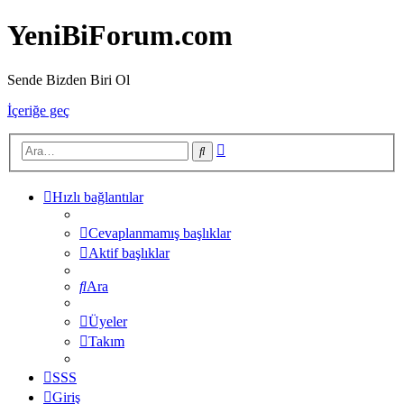
YeniBiForum.com
Sende Bizden Biri Ol
İçeriğe geç
Gelişmiş
Ara
arama
Hızlı bağlantılar
Cevaplanmamış başlıklar
Aktif başlıklar
Ara
Üyeler
Takım
SSS
Giriş