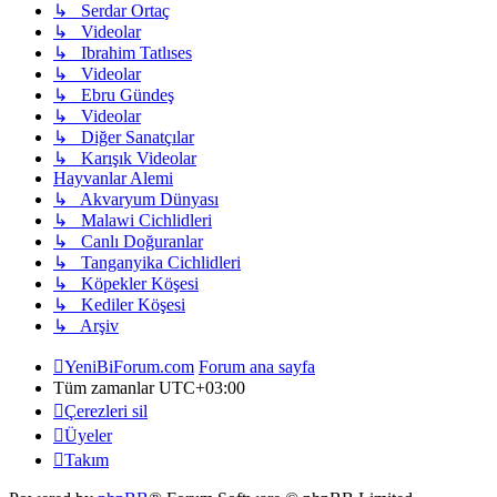
↳ Serdar Ortaç
↳ Videolar
↳ Ibrahim Tatlıses
↳ Videolar
↳ Ebru Gündeş
↳ Videolar
↳ Diğer Sanatçılar
↳ Karışık Videolar
Hayvanlar Alemi
↳ Akvaryum Dünyası
↳ Malawi Cichlidleri
↳ Canlı Doğuranlar
↳ Tanganyika Cichlidleri
↳ Köpekler Köşesi
↳ Kediler Köşesi
↳ Arşiv
YeniBiForum.com
Forum ana sayfa
Tüm zamanlar
UTC+03:00
Çerezleri sil
Üyeler
Takım