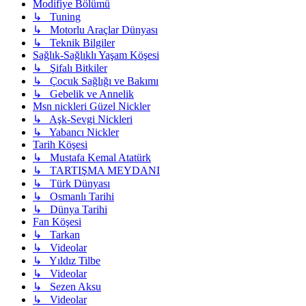
Modifiye Bölümü
↳ Tuning
↳ Motorlu Araçlar Dünyası
↳ Teknik Bilgiler
Sağlık-Sağlıklı Yaşam Köşesi
↳ Şifalı Bitkiler
↳ Çocuk Sağlığı ve Bakımı
↳ Gebelik ve Annelik
Msn nickleri Güzel Nickler
↳ Aşk-Sevgi Nickleri
↳ Yabancı Nickler
Tarih Köşesi
↳ Mustafa Kemal Atatürk
↳ TARTIŞMA MEYDANI
↳ Türk Dünyası
↳ Osmanlı Tarihi
↳ Dünya Tarihi
Fan Köşesi
↳ Tarkan
↳ Videolar
↳ Yıldız Tilbe
↳ Videolar
↳ Sezen Aksu
↳ Videolar