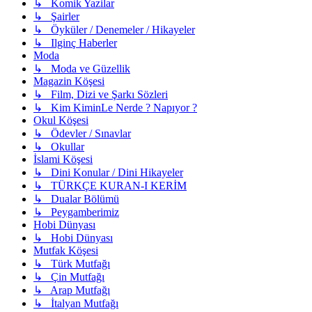
↳ Komik Yazilar
↳ Şairler
↳ Öyküler / Denemeler / Hikayeler
↳ Ilginç Haberler
Moda
↳ Moda ve Güzellik
Magazin Köşesi
↳ Film, Dizi ve Şarkı Sözleri
↳ Kim KiminLe Nerde ? Napıyor ?
Okul Köşesi
↳ Ödevler / Sınavlar
↳ Okullar
İslami Köşesi
↳ Dini Konular / Dini Hikayeler
↳ TÜRKÇE KURAN-I KERİM
↳ Dualar Bölümü
↳ Peygamberimiz
Hobi Dünyası
↳ Hobi Dünyası
Mutfak Köşesi
↳ Türk Mutfağı
↳ Çin Mutfağı
↳ Arap Mutfağı
↳ İtalyan Mutfağı