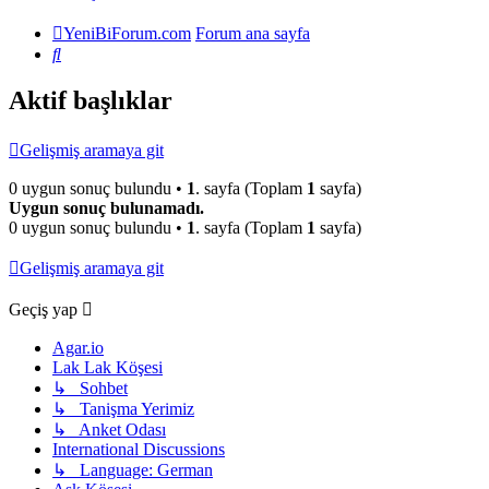
YeniBiForum.com
Forum ana sayfa
Ara
Aktif başlıklar
Gelişmiş aramaya git
0 uygun sonuç bulundu •
1
. sayfa (Toplam
1
sayfa)
Uygun sonuç bulunamadı.
0 uygun sonuç bulundu •
1
. sayfa (Toplam
1
sayfa)
Gelişmiş aramaya git
Geçiş yap
Agar.io
Lak Lak Köşesi
↳ Sohbet
↳ Tanişma Yerimiz
↳ Anket Odası
International Discussions
↳ Language: German