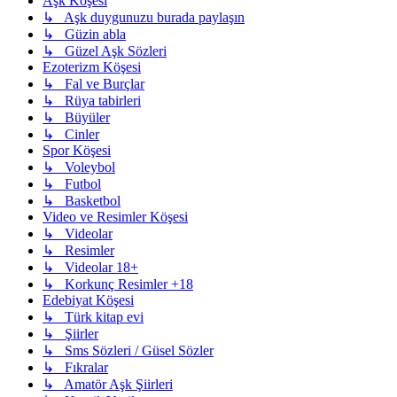
Aşk Köşesi
↳ Aşk duygunuzu burada paylaşın
↳ Güzin abla
↳ Güzel Aşk Sözleri
Ezoterizm Köşesi
↳ Fal ve Burçlar
↳ Rüya tabirleri
↳ Büyüler
↳ Cinler
Spor Köşesi
↳ Voleybol
↳ Futbol
↳ Basketbol
Video ve Resimler Köşesi
↳ Videolar
↳ Resimler
↳ Videolar 18+
↳ Korkunç Resimler +18
Edebiyat Köşesi
↳ Türk kitap evi
↳ Şiirler
↳ Sms Sözleri / Güsel Sözler
↳ Fıkralar
↳ Amatör Aşk Şiirleri