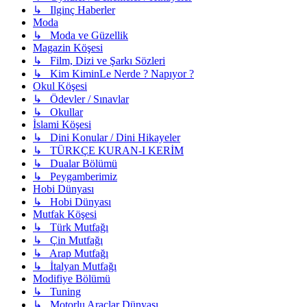
↳ Ilginç Haberler
Moda
↳ Moda ve Güzellik
Magazin Köşesi
↳ Film, Dizi ve Şarkı Sözleri
↳ Kim KiminLe Nerde ? Napıyor ?
Okul Köşesi
↳ Ödevler / Sınavlar
↳ Okullar
İslami Köşesi
↳ Dini Konular / Dini Hikayeler
↳ TÜRKÇE KURAN-I KERİM
↳ Dualar Bölümü
↳ Peygamberimiz
Hobi Dünyası
↳ Hobi Dünyası
Mutfak Köşesi
↳ Türk Mutfağı
↳ Çin Mutfağı
↳ Arap Mutfağı
↳ İtalyan Mutfağı
Modifiye Bölümü
↳ Tuning
↳ Motorlu Araçlar Dünyası