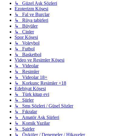
↳ Güzel Aşk Sözleri
Ezoterizm Köşesi
↳ Fal ve Burçlar
↳ Rüya tabirleri
↳ Büyüler
↳ Cinler
Spor Köşesi
↳ Voleybol
↳ Futbol
↳ Basketbol
Video ve Resimler Köşesi
↳ Videolar
↳ Resimler
↳ Videolar 18+
↳ Korkunç Resimler +18
Edebiyat Köşesi
↳ Türk kitap evi
↳ Şiirler
↳ Sms Sözleri / Güsel Sözler
↳ Fıkralar
↳ Amatör Aşk Şiirleri
↳ Komik Yazilar
↳ Şairler
↳ Öyküler / Denemeler / Hikayeler