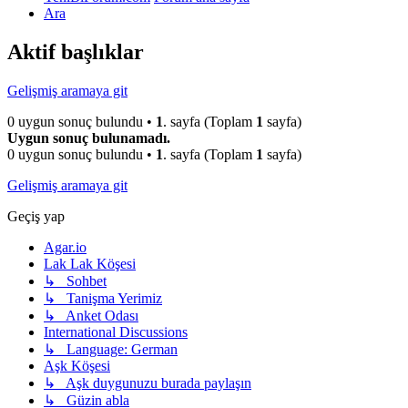
Ara
Aktif başlıklar
Gelişmiş aramaya git
0 uygun sonuç bulundu •
1
. sayfa (Toplam
1
sayfa)
Uygun sonuç bulunamadı.
0 uygun sonuç bulundu •
1
. sayfa (Toplam
1
sayfa)
Gelişmiş aramaya git
Geçiş yap
Agar.io
Lak Lak Köşesi
↳ Sohbet
↳ Tanişma Yerimiz
↳ Anket Odası
International Discussions
↳ Language: German
Aşk Köşesi
↳ Aşk duygunuzu burada paylaşın
↳ Güzin abla