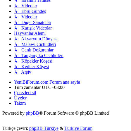
↳ Ibrahim Tatlıses
↳ Videolar
↳ Ebru Gündeş
↳ Videolar
↳ Diğer Sanatçılar
↳ Karışık Videolar
Hayvanlar Alemi
↳ Akvaryum Dünyası
↳ Malawi Cichlidleri
↳ Canlı Doğuranlar
↳ Tanganyika Cichlidleri
↳ Köpekler Köşesi
↳ Kediler Köşesi
↳ Arşiv
YeniBiForum.com
Forum ana sayfa
Tüm zamanlar
UTC+03:00
Çerezleri sil
Üyeler
Takım
Powered by
phpBB
® Forum Software © phpBB Limited
Türkçe çeviri:
phpBB Türkiye
&
Türkiye Forum