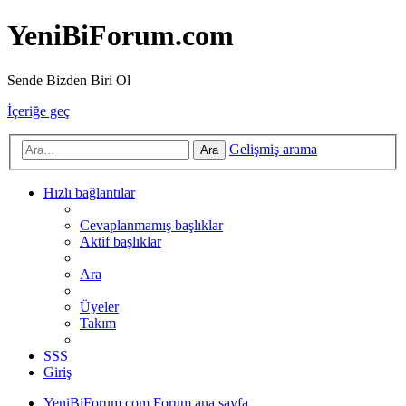
YeniBiForum.com
Sende Bizden Biri Ol
İçeriğe geç
Gelişmiş arama
Ara
Hızlı bağlantılar
Cevaplanmamış başlıklar
Aktif başlıklar
Ara
Üyeler
Takım
SSS
Giriş
YeniBiForum.com
Forum ana sayfa