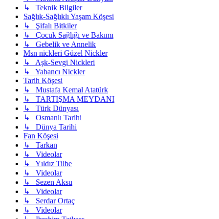
↳ Teknik Bilgiler
Sağlık-Sağlıklı Yaşam Köşesi
↳ Şifalı Bitkiler
↳ Çocuk Sağlığı ve Bakımı
↳ Gebelik ve Annelik
Msn nickleri Güzel Nickler
↳ Aşk-Sevgi Nickleri
↳ Yabancı Nickler
Tarih Köşesi
↳ Mustafa Kemal Atatürk
↳ TARTIŞMA MEYDANI
↳ Türk Dünyası
↳ Osmanlı Tarihi
↳ Dünya Tarihi
Fan Köşesi
↳ Tarkan
↳ Videolar
↳ Yıldız Tilbe
↳ Videolar
↳ Sezen Aksu
↳ Videolar
↳ Serdar Ortaç
↳ Videolar