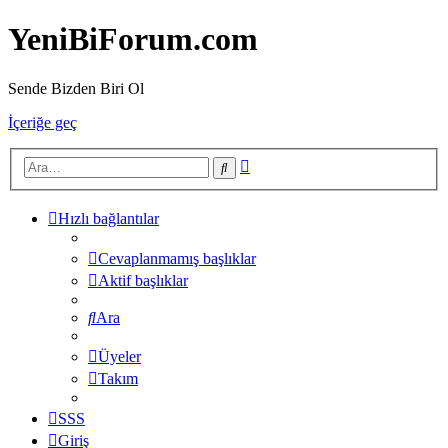
YeniBiForum.com
Sende Bizden Biri Ol
İçeriğe geç
Gelişmiş
Ara
arama
Hızlı bağlantılar
Cevaplanmamış başlıklar
Aktif başlıklar
Ara
Üyeler
Takım
SSS
Giriş