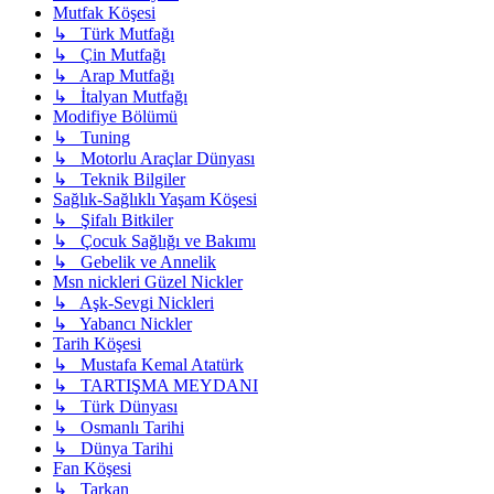
Mutfak Köşesi
↳ Türk Mutfağı
↳ Çin Mutfağı
↳ Arap Mutfağı
↳ İtalyan Mutfağı
Modifiye Bölümü
↳ Tuning
↳ Motorlu Araçlar Dünyası
↳ Teknik Bilgiler
Sağlık-Sağlıklı Yaşam Köşesi
↳ Şifalı Bitkiler
↳ Çocuk Sağlığı ve Bakımı
↳ Gebelik ve Annelik
Msn nickleri Güzel Nickler
↳ Aşk-Sevgi Nickleri
↳ Yabancı Nickler
Tarih Köşesi
↳ Mustafa Kemal Atatürk
↳ TARTIŞMA MEYDANI
↳ Türk Dünyası
↳ Osmanlı Tarihi
↳ Dünya Tarihi
Fan Köşesi
↳ Tarkan