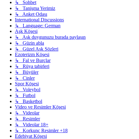
↳ Sohbet
↳ Tanişma Yerimiz
↳ Anket Odası
International Discussions
↳ Language: German
Aşk Köşesi
↳ Aşk duygunuzu burada paylaşın
↳ Güzin abla
↳ Güzel Aşk Sözleri
Ezoterizm Köşesi
↳ Fal ve Burçlar
↳ Rüya tabirleri
↳ Büyüler
↳ Cinler
Spor Köşesi
↳ Voleybol
↳ Futbol
↳ Basketbol
Video ve Resimler Köşesi
↳ Videolar
↳ Resimler
↳ Videolar 18+
↳ Korkunç Resimler +18
Edebiyat Köşesi