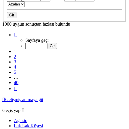
1000 uygun sonuçtan fazlası bulundu
1
.
sayfa
Sayfaya geç:
(Toplam
40
1
sayfa)
2
3
4
5
…
40
Sonraki
Gelişmiş aramaya git
Geçiş yap
Agar.io
Lak Lak Köşesi