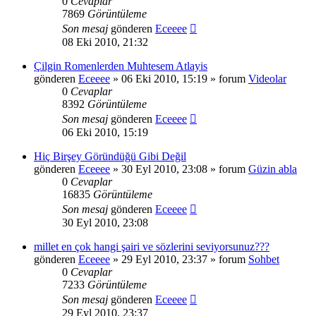
0
Cevaplar
7869
Görüntüleme
Son mesaj
gönderen
Eceeee
08 Eki 2010, 21:32
Çilgin Romenlerden Muhtesem Atlayis
gönderen
Eceeee
» 06 Eki 2010, 15:19 » forum
Videolar
0
Cevaplar
8392
Görüntüleme
Son mesaj
gönderen
Eceeee
06 Eki 2010, 15:19
Hiç Birşey Göründüğü Gibi Değil
gönderen
Eceeee
» 30 Eyl 2010, 23:08 » forum
Güzin abla
0
Cevaplar
16835
Görüntüleme
Son mesaj
gönderen
Eceeee
30 Eyl 2010, 23:08
millet en çok hangi şairi ve sözlerini seviyorsunuz???
gönderen
Eceeee
» 29 Eyl 2010, 23:37 » forum
Sohbet
0
Cevaplar
7233
Görüntüleme
Son mesaj
gönderen
Eceeee
29 Eyl 2010, 23:37