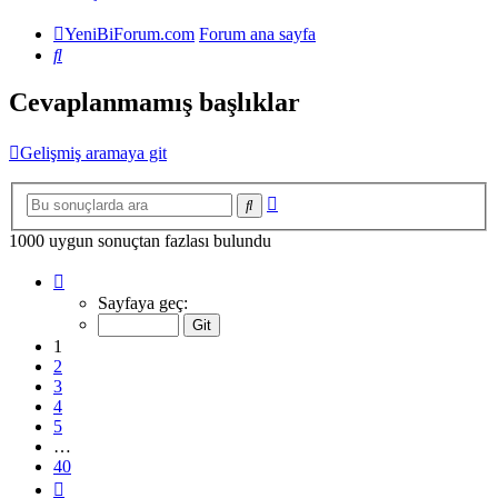
YeniBiForum.com
Forum ana sayfa
Ara
Cevaplanmamış başlıklar
Gelişmiş aramaya git
Gelişmiş
Ara
arama
1000 uygun sonuçtan fazlası bulundu
1
.
sayfa
Sayfaya geç:
(Toplam
40
1
sayfa)
2
3
4
5
…
40
Sonraki