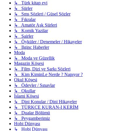
↳ Türk kitap evi
↳ Şiirler
↳ Sms Sözleri / Güsel Sözler
↳ Fıkralar
↳ Amatör Aşk Şiirleri
↳ Komik Yazilar
↳ Şairler
↳ Öyküler / Denemeler / Hikayeler
↳ Ilginç Haberler
Moda
↳ Moda ve Güzellik
Magazin Köşesi
↳ Film, Dizi ve Şarkı Sözleri
↳ Kim KiminLe Nerde ? Napıyor ?
Okul Köşesi
↳ Ödevler / Sınavlar
↳ Okullar
İslami Köşesi
↳ Dini Konular / Dini Hikayeler
↳ TÜRKÇE KURAN-I KERİM
↳ Dualar Bölümü
↳ Peygamberimiz
Hobi Dünyası
↳ Hobi Dünyası