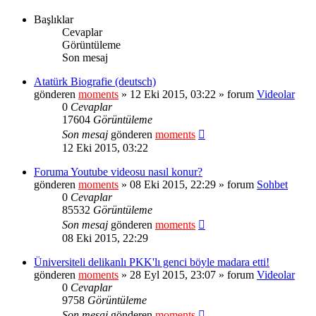
Başlıklar
Cevaplar
Görüntüleme
Son mesaj
Atatürk Biografie (deutsch)
gönderen
moments
» 12 Eki 2015, 03:22 » forum
Videolar
0
Cevaplar
17604
Görüntüleme
Son mesaj
gönderen
moments
12 Eki 2015, 03:22
Foruma Youtube videosu nasıl konur?
gönderen
moments
» 08 Eki 2015, 22:29 » forum
Sohbet
0
Cevaplar
85532
Görüntüleme
Son mesaj
gönderen
moments
08 Eki 2015, 22:29
Üniversiteli delikanlı PKK'lı genci böyle madara etti!
gönderen
moments
» 28 Eyl 2015, 23:07 » forum
Videolar
0
Cevaplar
9758
Görüntüleme
Son mesaj
gönderen
moments