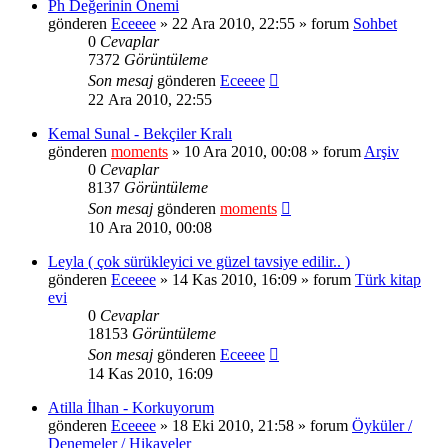
Ph Değerinin Önemi
gönderen
Eceeee
» 22 Ara 2010, 22:55 » forum
Sohbet
0
Cevaplar
7372
Görüntüleme
Son mesaj
gönderen
Eceeee
22 Ara 2010, 22:55
Kemal Sunal - Bekçiler Kralı
gönderen
moments
» 10 Ara 2010, 00:08 » forum
Arşiv
0
Cevaplar
8137
Görüntüleme
Son mesaj
gönderen
moments
10 Ara 2010, 00:08
Leyla ( çok sürükleyici ve güzel tavsiye edilir.. )
gönderen
Eceeee
» 14 Kas 2010, 16:09 » forum
Türk kitap
evi
0
Cevaplar
18153
Görüntüleme
Son mesaj
gönderen
Eceeee
14 Kas 2010, 16:09
Atilla İlhan - Korkuyorum
gönderen
Eceeee
» 18 Eki 2010, 21:58 » forum
Öyküler /
Denemeler / Hikayeler