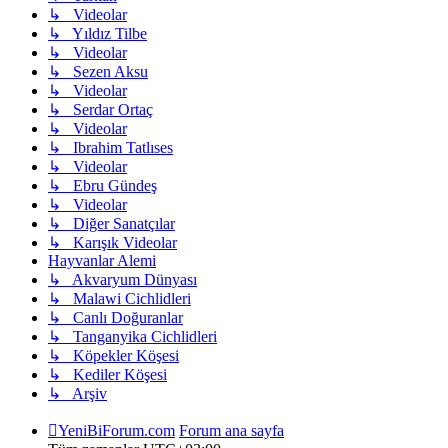
↳ Videolar
↳ Yıldız Tilbe
↳ Videolar
↳ Sezen Aksu
↳ Videolar
↳ Serdar Ortaç
↳ Videolar
↳ Ibrahim Tatlıses
↳ Videolar
↳ Ebru Gündeş
↳ Videolar
↳ Diğer Sanatçılar
↳ Karışık Videolar
Hayvanlar Alemi
↳ Akvaryum Dünyası
↳ Malawi Cichlidleri
↳ Canlı Doğuranlar
↳ Tanganyika Cichlidleri
↳ Köpekler Köşesi
↳ Kediler Köşesi
↳ Arşiv
YeniBiForum.com
Forum ana sayfa