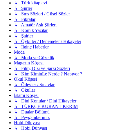
↳ Türk kitap evi
↳ Şiirler
↳ Sms Sözleri / Güsel Sözler
↳ Fıkralar
↳ Amatör Aşk Şiirleri
↳ Komik Yazilar
↳ Şairler
↳ Öyküler / Denemeler / Hikayeler
↳ Ilginç Haberler
Moda
↳ Moda ve Güzellik
Magazin Köşesi
↳ Film, Dizi ve Şarkı Sözleri
↳ Kim KiminLe Nerde ? Napıyor ?
Okul Köşesi
↳ Ödevler / Sınavlar
↳ Okullar
İslami Köşesi
↳ Dini Konular / Dini Hikayeler
↳ TÜRKÇE KURAN-I KERİM
↳ Dualar Bölümü
↳ Peygamberimiz
Hobi Dünyası
↳ Hobi Dünyası