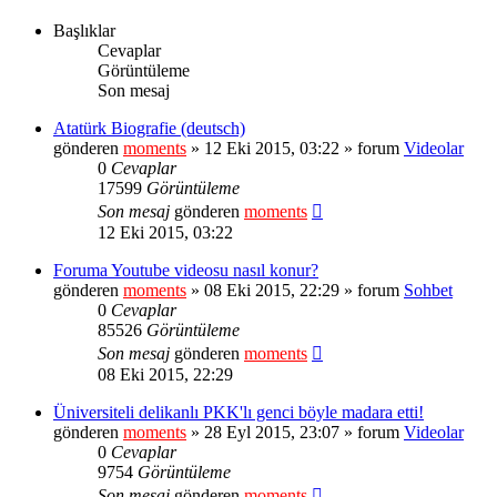
Başlıklar
Cevaplar
Görüntüleme
Son mesaj
Atatürk Biografie (deutsch)
gönderen
moments
» 12 Eki 2015, 03:22 » forum
Videolar
0
Cevaplar
17599
Görüntüleme
Son mesaj
gönderen
moments
12 Eki 2015, 03:22
Foruma Youtube videosu nasıl konur?
gönderen
moments
» 08 Eki 2015, 22:29 » forum
Sohbet
0
Cevaplar
85526
Görüntüleme
Son mesaj
gönderen
moments
08 Eki 2015, 22:29
Üniversiteli delikanlı PKK'lı genci böyle madara etti!
gönderen
moments
» 28 Eyl 2015, 23:07 » forum
Videolar
0
Cevaplar
9754
Görüntüleme
Son mesaj
gönderen
moments