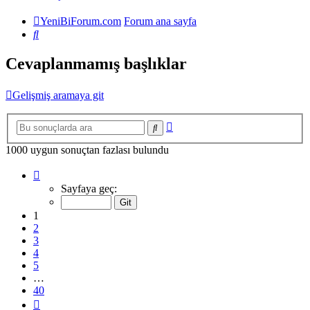
YeniBiForum.com
Forum ana sayfa
Ara
Cevaplanmamış başlıklar
Gelişmiş aramaya git
Gelişmiş
Ara
arama
1000 uygun sonuçtan fazlası bulundu
1
.
sayfa
Sayfaya geç:
(Toplam
40
1
sayfa)
2
3
4
5
…
40
Sonraki