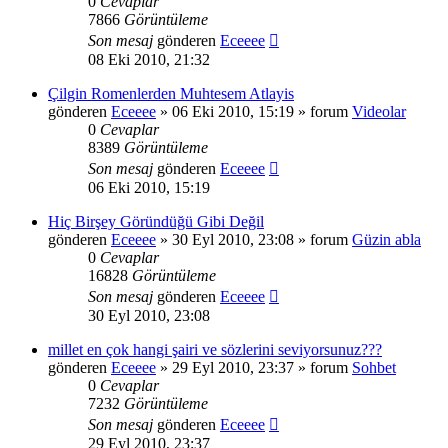
0
Cevaplar
7866
Görüntüleme
Son mesaj
gönderen
Eceeee
08 Eki 2010, 21:32
Çilgin Romenlerden Muhtesem Atlayis
gönderen
Eceeee
» 06 Eki 2010, 15:19 » forum
Videolar
0
Cevaplar
8389
Görüntüleme
Son mesaj
gönderen
Eceeee
06 Eki 2010, 15:19
Hiç Birşey Göründüğü Gibi Değil
gönderen
Eceeee
» 30 Eyl 2010, 23:08 » forum
Güzin abla
0
Cevaplar
16828
Görüntüleme
Son mesaj
gönderen
Eceeee
30 Eyl 2010, 23:08
millet en çok hangi şairi ve sözlerini seviyorsunuz???
gönderen
Eceeee
» 29 Eyl 2010, 23:37 » forum
Sohbet
0
Cevaplar
7232
Görüntüleme
Son mesaj
gönderen
Eceeee
29 Eyl 2010, 23:37