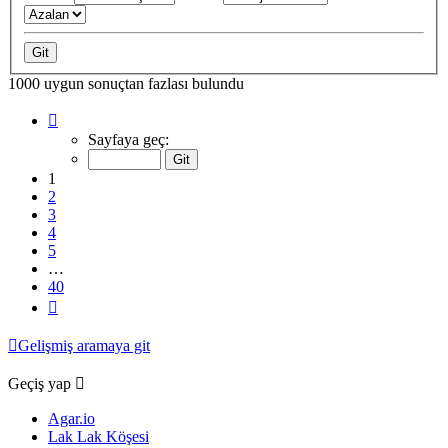
1000 uygun sonuçtan fazlası bulundu
1
.
sayfa
Sayfaya geç:
(Toplam
40
1
sayfa)
2
3
4
5
…
40
Sonraki
Gelişmiş aramaya git
Geçiş yap
Agar.io
Lak Lak Köşesi