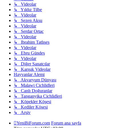
↳ Videolar
↳ Yıldız Tilbe
↳ Videolar
↳ Sezen Aksu
↳ Videolar
↳ Serdar Ortaç
↳ Videolar
↳ Ibrahim Tatlıses
↳ Videolar
↳ Ebru Gündeş
↳ Videolar
↳ Diğer Sanatçılar
↳ Karışık Videolar
Hayvanlar Alemi
↳ Akvaryum Dünyası
↳ Malawi Cichlidleri
↳ Canlı Doğuranlar
↳ Tanganyika Cichlidleri
↳ Köpekler Köşesi
↳ Kediler Köşesi
↳ Arşiv
YeniBiForum.com
Forum ana sayfa