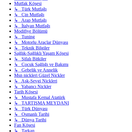
Mutfak Köşesi
↳ Türk Mutfağı
↳ Çin Mutfağı
↳ Arap Mutfağı
↳ İtalyan Mutfağı
Modifiye Bölümü
↳ Tuning
↳ Motorlu Araçlar Dünyası
↳ Teknik Bilgiler
Sağlık-Sağlıklı Yaşam Köşesi
↳ Şifalı Bitkiler
↳ Çocuk Sağlığı ve Bakımı
↳ Gebelik ve Annelik
Msn nickleri Güzel Nickler
↳ Aşk-Sevgi Nickleri
↳ Yabancı Nickler
Tarih Köşesi
↳ Mustafa Kemal Atatürk
↳ TARTIŞMA MEYDANI
↳ Türk Dünyası
↳ Osmanlı Tarihi
↳ Dünya Tarihi
Fan Köşesi
↳ Tarkan