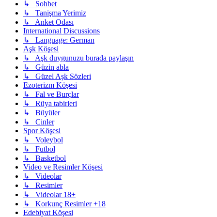
↳ Sohbet
↳ Tanişma Yerimiz
↳ Anket Odası
International Discussions
↳ Language: German
Aşk Köşesi
↳ Aşk duygunuzu burada paylaşın
↳ Güzin abla
↳ Güzel Aşk Sözleri
Ezoterizm Köşesi
↳ Fal ve Burçlar
↳ Rüya tabirleri
↳ Büyüler
↳ Cinler
Spor Köşesi
↳ Voleybol
↳ Futbol
↳ Basketbol
Video ve Resimler Köşesi
↳ Videolar
↳ Resimler
↳ Videolar 18+
↳ Korkunç Resimler +18
Edebiyat Köşesi