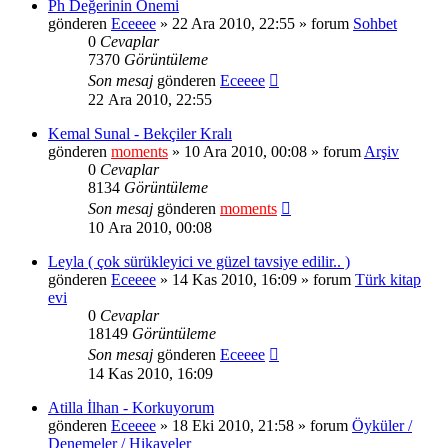
Ph Değerinin Önemi
gönderen
Eceeee
» 22 Ara 2010, 22:55 » forum
Sohbet
0
Cevaplar
7370
Görüntüleme
Son mesaj
gönderen
Eceeee
22 Ara 2010, 22:55
Kemal Sunal - Bekçiler Kralı
gönderen
moments
» 10 Ara 2010, 00:08 » forum
Arşiv
0
Cevaplar
8134
Görüntüleme
Son mesaj
gönderen
moments
10 Ara 2010, 00:08
Leyla ( çok sürükleyici ve güzel tavsiye edilir.. )
gönderen
Eceeee
» 14 Kas 2010, 16:09 » forum
Türk kitap
evi
0
Cevaplar
18149
Görüntüleme
Son mesaj
gönderen
Eceeee
14 Kas 2010, 16:09
Atilla İlhan - Korkuyorum
gönderen
Eceeee
» 18 Eki 2010, 21:58 » forum
Öyküler /
Denemeler / Hikayeler