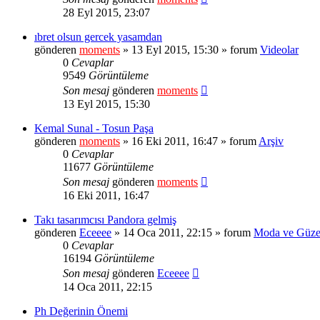
28 Eyl 2015, 23:07
ıbret olsun gercek yasamdan
gönderen
moments
» 13 Eyl 2015, 15:30 » forum
Videolar
0
Cevaplar
9549
Görüntüleme
Son mesaj
gönderen
moments
13 Eyl 2015, 15:30
Kemal Sunal - Tosun Paşa
gönderen
moments
» 16 Eki 2011, 16:47 » forum
Arşiv
0
Cevaplar
11677
Görüntüleme
Son mesaj
gönderen
moments
16 Eki 2011, 16:47
Takı tasarımcısı Pandora gelmiş
gönderen
Eceeee
» 14 Oca 2011, 22:15 » forum
Moda ve Güzel
0
Cevaplar
16194
Görüntüleme
Son mesaj
gönderen
Eceeee
14 Oca 2011, 22:15
Ph Değerinin Önemi