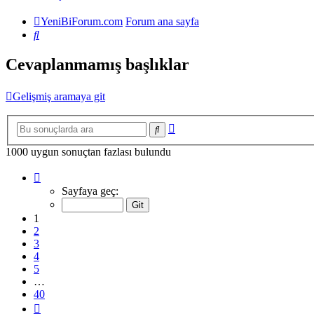
YeniBiForum.com
Forum ana sayfa
Ara
Cevaplanmamış başlıklar
Gelişmiş aramaya git
Gelişmiş
Ara
arama
1000 uygun sonuçtan fazlası bulundu
1
.
sayfa
Sayfaya geç:
(Toplam
40
1
sayfa)
2
3
4
5
…
40
Sonraki