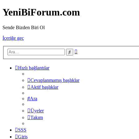
YeniBiForum.com
Sende Bizden Biri Ol
İçeriğe geç
Gelişmiş
Ara
arama
Hızlı bağlantılar
Cevaplanmamış başlıklar
Aktif başlıklar
Ara
Üyeler
Takım
SSS
Giriş