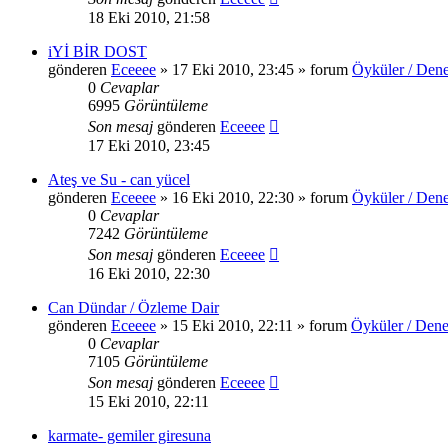
18 Eki 2010, 21:58
iYİ BİR DOST
gönderen
Eceeee
» 17 Eki 2010, 23:45 » forum
Öyküler / Dene
0
Cevaplar
6995
Görüntüleme
Son mesaj
gönderen
Eceeee
17 Eki 2010, 23:45
Ateş ve Su - can yücel
gönderen
Eceeee
» 16 Eki 2010, 22:30 » forum
Öyküler / Dene
0
Cevaplar
7242
Görüntüleme
Son mesaj
gönderen
Eceeee
16 Eki 2010, 22:30
Can Dündar / Özleme Dair
gönderen
Eceeee
» 15 Eki 2010, 22:11 » forum
Öyküler / Dene
0
Cevaplar
7105
Görüntüleme
Son mesaj
gönderen
Eceeee
15 Eki 2010, 22:11
karmate- gemiler giresuna