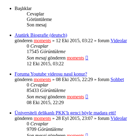
Başlıklar
Cevaplar
Görüntüleme
Son mesaj
Atatürk Biografie (deutsch)
gönderen
moments
» 12 Eki 2015, 03:22 » forum
Videolar
0
Cevaplar
17545
Görüntüleme
Son mesaj
gönderen
moments
12 Eki 2015, 03:22
Foruma Youtube videosu nasıl konur?
gönderen
moments
» 08 Eki 2015, 22:29 » forum
Sohbet
0
Cevaplar
85433
Görüntüleme
Son mesaj
gönderen
moments
08 Eki 2015, 22:29
Üniversiteli delikanlı PKK'lı genci böyle madara etti!
gönderen
moments
» 28 Eyl 2015, 23:07 » forum
Videolar
0
Cevaplar
9709
Görüntüleme
Son mesaj
gönderen
moments