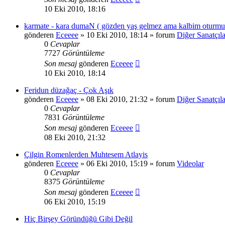
10 Eki 2010, 18:16
karmate - kara dumaN ( gözden yaş gelmez ama kalbim oturmu
gönderen
Eceeee
» 10 Eki 2010, 18:14 » forum
Diğer Sanatçıla
0
Cevaplar
7727
Görüntüleme
Son mesaj
gönderen
Eceeee
10 Eki 2010, 18:14
Feridun düzağaç - Çok Aşık
gönderen
Eceeee
» 08 Eki 2010, 21:32 » forum
Diğer Sanatçıla
0
Cevaplar
7831
Görüntüleme
Son mesaj
gönderen
Eceeee
08 Eki 2010, 21:32
Çilgin Romenlerden Muhtesem Atlayis
gönderen
Eceeee
» 06 Eki 2010, 15:19 » forum
Videolar
0
Cevaplar
8375
Görüntüleme
Son mesaj
gönderen
Eceeee
06 Eki 2010, 15:19
Hiç Birşey Göründüğü Gibi Değil