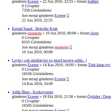
gönderen
Eceeee
» 22 Ara 2010, 22:55 » forum
Sohbet
0
Cevaplar
7358
Görüntüleme
Son mesaj
gönderen
Eceeee
22 Ara 2010, 22:55
Kemal Sunal - Bekçiler Kralı
gönderen
moments
» 10 Ara 2010, 00:08 » forum
Arşiv
0
Cevaplar
8103
Görüntüleme
Son mesaj
gönderen
moments
10 Ara 2010, 00:08
Leyla ( çok sürükleyici ve güzel tavsiye edilir.. )
gönderen
Eceeee
» 14 Kas 2010, 16:09 » forum
Türk kitap evi
0
Cevaplar
18106
Görüntüleme
Son mesaj
gönderen
Eceeee
14 Kas 2010, 16:09
Atilla İlhan - Korkuyorum
gönderen
Eceeee
» 18 Eki 2010, 21:58 » forum
Öyküler / Dene
0
Cevaplar
16505
Görüntüleme
Son mesaj
gönderen
Eceeee