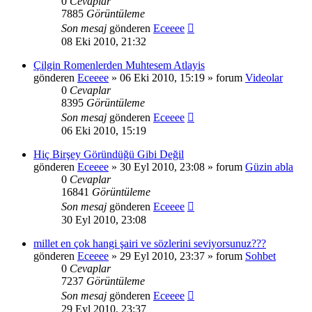
0
Cevaplar
7885
Görüntüleme
Son mesaj
gönderen
Eceeee
08 Eki 2010, 21:32
Çilgin Romenlerden Muhtesem Atlayis
gönderen
Eceeee
» 06 Eki 2010, 15:19 » forum
Videolar
0
Cevaplar
8395
Görüntüleme
Son mesaj
gönderen
Eceeee
06 Eki 2010, 15:19
Hiç Birşey Göründüğü Gibi Değil
gönderen
Eceeee
» 30 Eyl 2010, 23:08 » forum
Güzin abla
0
Cevaplar
16841
Görüntüleme
Son mesaj
gönderen
Eceeee
30 Eyl 2010, 23:08
millet en çok hangi şairi ve sözlerini seviyorsunuz???
gönderen
Eceeee
» 29 Eyl 2010, 23:37 » forum
Sohbet
0
Cevaplar
7237
Görüntüleme
Son mesaj
gönderen
Eceeee
29 Eyl 2010, 23:37