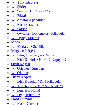
↳ Türk kitap evi
↳ Şiirler
↳ Sms Sözleri / Güsel Sözler
↳ Fıkralar
↳ Amatör Aşk Şiirleri
↳ Komik Yazilar
↳ Şairler
↳ Öyküler / Denemeler / Hikayeler
↳ Ilginç Haberler
Moda
↳ Moda ve Güzellik
Magazin Köşesi
↳ Film, Dizi ve Şarkı Sözleri
↳ Kim KiminLe Nerde ? Napıyor ?
Okul Köşesi
↳ Ödevler / Sınavlar
↳ Okullar
İslami Köşesi
↳ Dini Konular / Dini Hikayeler
↳ TÜRKÇE KURAN-I KERİM
↳ Dualar Bölümü
↳ Peygamberimiz
Hobi Dünyası
↳ Hobi Dünyası