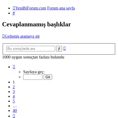
YeniBiForum.com
Forum ana sayfa
Ara
Cevaplanmamış başlıklar
Gelişmiş aramaya git
Gelişmiş
Ara
arama
1000 uygun sonuçtan fazlası bulundu
1
.
sayfa
Sayfaya geç:
(Toplam
40
1
sayfa)
2
3
4
5
…
40
Sonraki