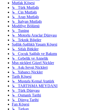
Mutfak Köşesi
↳ Türk Mutfağı
↳ Çin Mutfağı
↳ Arap Mutfağı
↳ İtalyan Mutfağı
Modifiye Bölümü
↳ Tuning
↳ Motorlu Araçlar Dünyası
↳ Teknik Bilgiler
Sağlık-Sağlıklı Yaşam Köşesi
↳ Şifalı Bitkiler
↳ Çocuk Sağlığı ve Bakımı
↳ Gebelik ve Annelik
Msn nickleri Güzel Nickler
↳ Aşk-Sevgi Nickleri
↳ Yabancı Nickler
Tarih Köşesi
↳ Mustafa Kemal Atatürk
↳ TARTIŞMA MEYDANI
↳ Türk Dünyası
↳ Osmanlı Tarihi
↳ Dünya Tarihi
Fan Köşesi
↳ Tarkan