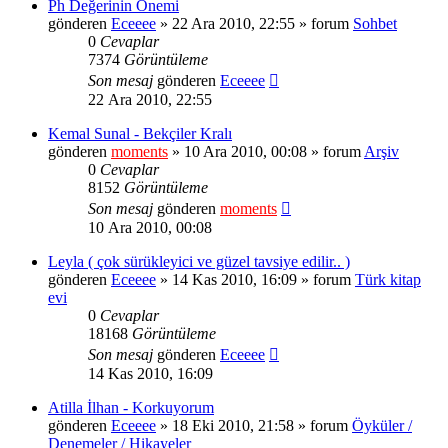
Ph Değerinin Önemi
gönderen
Eceeee
» 22 Ara 2010, 22:55 » forum
Sohbet
0
Cevaplar
7374
Görüntüleme
Son mesaj
gönderen
Eceeee
22 Ara 2010, 22:55
Kemal Sunal - Bekçiler Kralı
gönderen
moments
» 10 Ara 2010, 00:08 » forum
Arşiv
0
Cevaplar
8152
Görüntüleme
Son mesaj
gönderen
moments
10 Ara 2010, 00:08
Leyla ( çok sürükleyici ve güzel tavsiye edilir.. )
gönderen
Eceeee
» 14 Kas 2010, 16:09 » forum
Türk kitap
evi
0
Cevaplar
18168
Görüntüleme
Son mesaj
gönderen
Eceeee
14 Kas 2010, 16:09
Atilla İlhan - Korkuyorum
gönderen
Eceeee
» 18 Eki 2010, 21:58 » forum
Öyküler /
Denemeler / Hikayeler