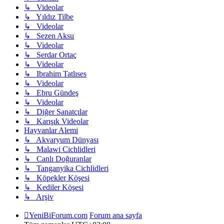
↳ Videolar
↳ Yıldız Tilbe
↳ Videolar
↳ Sezen Aksu
↳ Videolar
↳ Serdar Ortaç
↳ Videolar
↳ Ibrahim Tatlıses
↳ Videolar
↳ Ebru Gündeş
↳ Videolar
↳ Diğer Sanatçılar
↳ Karışık Videolar
Hayvanlar Alemi
↳ Akvaryum Dünyası
↳ Malawi Cichlidleri
↳ Canlı Doğuranlar
↳ Tanganyika Cichlidleri
↳ Köpekler Köşesi
↳ Kediler Köşesi
↳ Arşiv
YeniBiForum.com
Forum ana sayfa