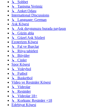
↳ Sohbet
↳ Tanişma Yerimiz
↳ Anket Odası
International Discussions
↳ Language: German
Aşk Köşesi
↳ Aşk duygunuzu burada paylaşın
↳ Güzin abla
↳ Güzel Aşk Sözleri
Ezoterizm Köşesi
↳ Fal ve Burçlar
↳ Rüya tabirleri
↳ Büyüler
↳ Cinler
Spor Köşesi
↳ Voleybol
↳ Futbol
↳ Basketbol
Video ve Resimler Köşesi
↳ Videolar
↳ Resimler
↳ Videolar 18+
↳ Korkunç Resimler +18
Edebiyat Köşesi