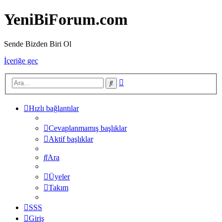
YeniBiForum.com
Sende Bizden Biri Ol
İçeriğe geç
Gelişmiş
Ara
arama
Hızlı bağlantılar
Cevaplanmamış başlıklar
Aktif başlıklar
Ara
Üyeler
Takım
SSS
Giriş