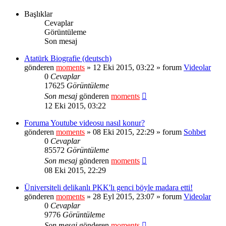
Başlıklar
Cevaplar
Görüntüleme
Son mesaj
Atatürk Biografie (deutsch)
gönderen
moments
» 12 Eki 2015, 03:22 » forum
Videolar
0
Cevaplar
17625
Görüntüleme
Son mesaj
gönderen
moments
12 Eki 2015, 03:22
Foruma Youtube videosu nasıl konur?
gönderen
moments
» 08 Eki 2015, 22:29 » forum
Sohbet
0
Cevaplar
85572
Görüntüleme
Son mesaj
gönderen
moments
08 Eki 2015, 22:29
Üniversiteli delikanlı PKK'lı genci böyle madara etti!
gönderen
moments
» 28 Eyl 2015, 23:07 » forum
Videolar
0
Cevaplar
9776
Görüntüleme
Son mesaj
gönderen
moments