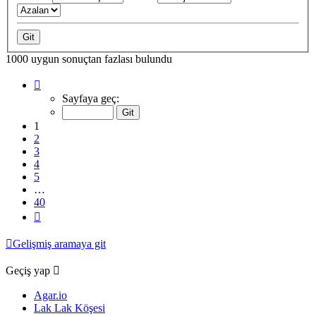
1000 uygun sonuçtan fazlası bulundu
1
.
sayfa
Sayfaya geç:
(Toplam
40
1
sayfa)
2
3
4
5
…
40
Sonraki
Gelişmiş aramaya git
Geçiş yap
Agar.io
Lak Lak Köşesi