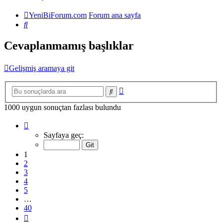
YeniBiForum.com
Forum ana sayfa
Ara
Cevaplanmamış başlıklar
Gelişmiş aramaya git
Gelişmiş
Ara
arama
1000 uygun sonuçtan fazlası bulundu
1
.
sayfa
Sayfaya geç:
(Toplam
40
1
sayfa)
2
3
4
5
…
40
Sonraki