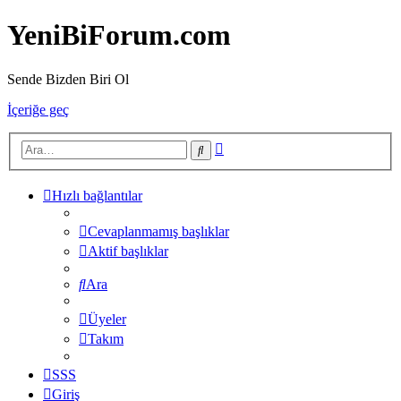
YeniBiForum.com
Sende Bizden Biri Ol
İçeriğe geç
Gelişmiş
Ara
arama
Hızlı bağlantılar
Cevaplanmamış başlıklar
Aktif başlıklar
Ara
Üyeler
Takım
SSS
Giriş