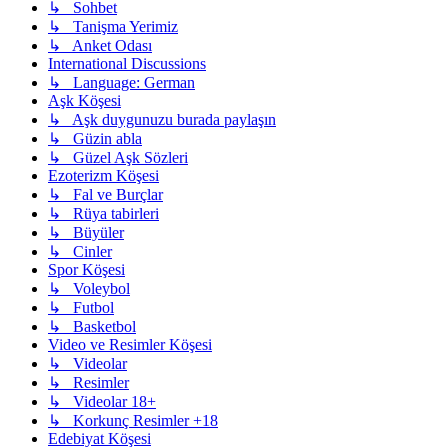
↳ Sohbet
↳ Tanişma Yerimiz
↳ Anket Odası
International Discussions
↳ Language: German
Aşk Köşesi
↳ Aşk duygunuzu burada paylaşın
↳ Güzin abla
↳ Güzel Aşk Sözleri
Ezoterizm Köşesi
↳ Fal ve Burçlar
↳ Rüya tabirleri
↳ Büyüler
↳ Cinler
Spor Köşesi
↳ Voleybol
↳ Futbol
↳ Basketbol
Video ve Resimler Köşesi
↳ Videolar
↳ Resimler
↳ Videolar 18+
↳ Korkunç Resimler +18
Edebiyat Köşesi