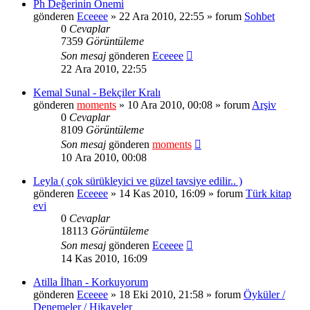
Ph Değerinin Önemi
gönderen
Eceeee
» 22 Ara 2010, 22:55 » forum
Sohbet
0
Cevaplar
7359
Görüntüleme
Son mesaj
gönderen
Eceeee
22 Ara 2010, 22:55
Kemal Sunal - Bekçiler Kralı
gönderen
moments
» 10 Ara 2010, 00:08 » forum
Arşiv
0
Cevaplar
8109
Görüntüleme
Son mesaj
gönderen
moments
10 Ara 2010, 00:08
Leyla ( çok sürükleyici ve güzel tavsiye edilir.. )
gönderen
Eceeee
» 14 Kas 2010, 16:09 » forum
Türk kitap
evi
0
Cevaplar
18113
Görüntüleme
Son mesaj
gönderen
Eceeee
14 Kas 2010, 16:09
Atilla İlhan - Korkuyorum
gönderen
Eceeee
» 18 Eki 2010, 21:58 » forum
Öyküler /
Denemeler / Hikayeler