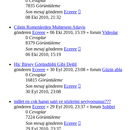
0
Cevaplar
7835
Görüntüleme
Son mesaj
gönderen
Eceeee
08 Eki 2010, 21:32
Çilgin Romenlerden Muhtesem Atlayis
gönderen
Eceeee
» 06 Eki 2010, 15:19 » forum
Videolar
0
Cevaplar
8379
Görüntüleme
Son mesaj
gönderen
Eceeee
06 Eki 2010, 15:19
Hiç Birşey Göründüğü Gibi Değil
gönderen
Eceeee
» 30 Eyl 2010, 23:08 » forum
Güzin abla
0
Cevaplar
16815
Görüntüleme
Son mesaj
gönderen
Eceeee
30 Eyl 2010, 23:08
millet en çok hangi şairi ve sözlerini seviyorsunuz???
gönderen
Eceeee
» 29 Eyl 2010, 23:37 » forum
Sohbet
0
Cevaplar
7224
Görüntüleme
Son mesaj
gönderen
Eceeee
29 Eyl 2010, 23:37