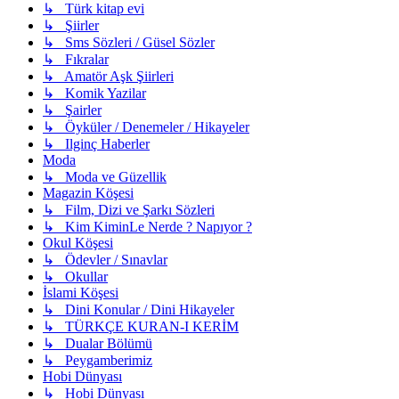
↳ Türk kitap evi
↳ Şiirler
↳ Sms Sözleri / Güsel Sözler
↳ Fıkralar
↳ Amatör Aşk Şiirleri
↳ Komik Yazilar
↳ Şairler
↳ Öyküler / Denemeler / Hikayeler
↳ Ilginç Haberler
Moda
↳ Moda ve Güzellik
Magazin Köşesi
↳ Film, Dizi ve Şarkı Sözleri
↳ Kim KiminLe Nerde ? Napıyor ?
Okul Köşesi
↳ Ödevler / Sınavlar
↳ Okullar
İslami Köşesi
↳ Dini Konular / Dini Hikayeler
↳ TÜRKÇE KURAN-I KERİM
↳ Dualar Bölümü
↳ Peygamberimiz
Hobi Dünyası
↳ Hobi Dünyası