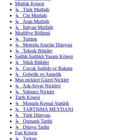
Mutfak Köşesi
↳ Türk Mutfağı
↳ Çin Mutfağı
↳ Arap Mutfağı
↳ İtalyan Mutfağı
Modifiye Bölümü
↳ Tuning
↳ Motorlu Araçlar Dünyası
↳ Teknik Bilgiler
Sağlık-Sağlıklı Yaşam Köşesi
↳ Şifalı Bitkiler
↳ Çocuk Sağlığı ve Bakımı
↳ Gebelik ve Annelik
Msn nickleri Güzel Nickler
↳ Aşk-Sevgi Nickleri
↳ Yabancı Nickler
Tarih Köşesi
↳ Mustafa Kemal Atatürk
↳ TARTIŞMA MEYDANI
↳ Türk Dünyası
↳ Osmanlı Tarihi
↳ Dünya Tarihi
Fan Köşesi
↳ Tarkan