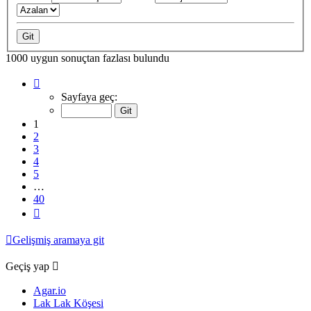
1000 uygun sonuçtan fazlası bulundu
1
.
sayfa
Sayfaya geç:
(Toplam
40
1
sayfa)
2
3
4
5
…
40
Sonraki
Gelişmiş aramaya git
Geçiş yap
Agar.io
Lak Lak Köşesi