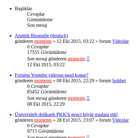
Başlıklar
Cevaplar
Görüntüleme
Son mesaj
Atatürk Biografie (deutsch)
gönderen
moments
» 12 Eki 2015, 03:22 » forum
Videolar
0
Cevaplar
17555
Görüntüleme
Son mesaj
gönderen
moments
12 Eki 2015, 03:22
Foruma Youtube videosu nasıl konur?
gönderen
moments
» 08 Eki 2015, 22:29 » forum
Sohbet
0
Cevaplar
85452
Görüntüleme
Son mesaj
gönderen
moments
08 Eki 2015, 22:29
Üniversiteli delikanlı PKK'lı genci böyle madara etti!
gönderen
moments
» 28 Eyl 2015, 23:07 » forum
Videolar
0
Cevaplar
9715
Görüntüleme
Son mesaj
gönderen
moments