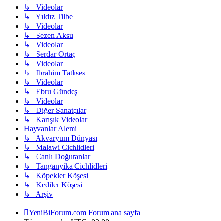
↳ Videolar
↳ Yıldız Tilbe
↳ Videolar
↳ Sezen Aksu
↳ Videolar
↳ Serdar Ortaç
↳ Videolar
↳ Ibrahim Tatlıses
↳ Videolar
↳ Ebru Gündeş
↳ Videolar
↳ Diğer Sanatçılar
↳ Karışık Videolar
Hayvanlar Alemi
↳ Akvaryum Dünyası
↳ Malawi Cichlidleri
↳ Canlı Doğuranlar
↳ Tanganyika Cichlidleri
↳ Köpekler Köşesi
↳ Kediler Köşesi
↳ Arşiv
YeniBiForum.com
Forum ana sayfa