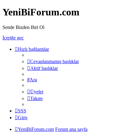
YeniBiForum.com
Sende Bizden Biri Ol
İçeriğe geç
Hızlı bağlantılar
Cevaplanmamış başlıklar
Aktif başlıklar
Ara
Üyeler
Takım
SSS
Giriş
YeniBiForum.com
Forum ana sayfa