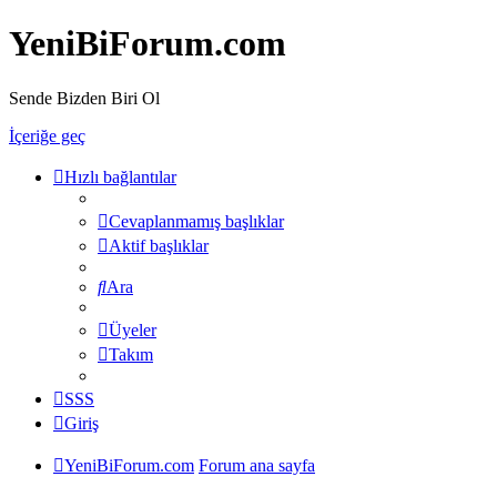
YeniBiForum.com
Sende Bizden Biri Ol
İçeriğe geç
Hızlı bağlantılar
Cevaplanmamış başlıklar
Aktif başlıklar
Ara
Üyeler
Takım
SSS
Giriş
YeniBiForum.com
Forum ana sayfa