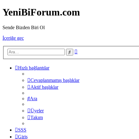
YeniBiForum.com
Sende Bizden Biri Ol
İçeriğe geç
Gelişmiş
Ara
arama
Hızlı bağlantılar
Cevaplanmamış başlıklar
Aktif başlıklar
Ara
Üyeler
Takım
SSS
Giriş