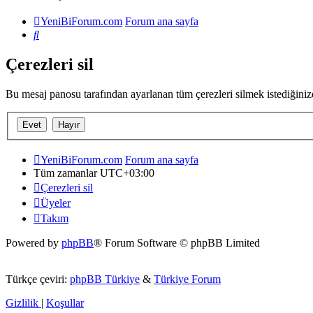
YeniBiForum.com
Forum ana sayfa
Ara
Çerezleri sil
Bu mesaj panosu tarafından ayarlanan tüm çerezleri silmek istediğini
YeniBiForum.com
Forum ana sayfa
Tüm zamanlar
UTC+03:00
Çerezleri sil
Üyeler
Takım
Powered by
phpBB
® Forum Software © phpBB Limited
Türkçe çeviri:
phpBB Türkiye
&
Türkiye Forum
Gizlilik
|
Koşullar