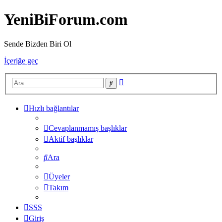
YeniBiForum.com
Sende Bizden Biri Ol
İçeriğe geç
Gelişmiş
Ara
arama
Hızlı bağlantılar
Cevaplanmamış başlıklar
Aktif başlıklar
Ara
Üyeler
Takım
SSS
Giriş