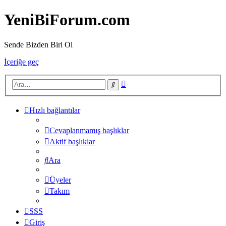
YeniBiForum.com
Sende Bizden Biri Ol
İçeriğe geç
Gelişmiş
Ara
arama
Hızlı bağlantılar
Cevaplanmamış başlıklar
Aktif başlıklar
Ara
Üyeler
Takım
SSS
Giriş