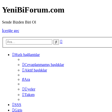
YeniBiForum.com
Sende Bizden Biri Ol
İçeriğe geç
Gelişmiş
Ara
arama
Hızlı bağlantılar
Cevaplanmamış başlıklar
Aktif başlıklar
Ara
Üyeler
Takım
SSS
Giriş