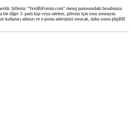
z önerilir. Şifreniz "YeniBiForum.com" mesaj panosundaki hesabınıza
ir diğer 3. parti kişi veya sitelere, şifreniz için soru sormayın.
ze kullanıcı adınızı ve e-posta adresinizi soracak, daha sonra phpBB