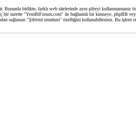
tir. Bununla birlikte, farklı web sitelerinde aynı şifreyi kullanmamanı
iç bir surette "YeniBiForum.com" ile bağlantılı bir kimseye, phpBB veya b
an sağlanan "Şifremi unuttum" özelliğini kullanabilirsiniz. Bu işlem si