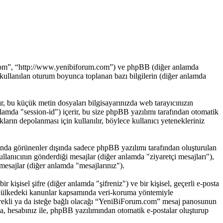
.com”, “http://www.yenibiforum.com”) ve phpBB (diğer anlamda
ullanılan oturum boyunca toplanan bazı bilgilerin (diğer anlamda
ır, bu küçük metin dosyaları bilgisayarınızda web tarayıcınızın
 anlamda "session-id") içerir, bu size phpBB yazılımı tarafından otomatik
rın depolanması için kullanılır, böylece kullanıcı yetenekleriniz
nda görünenler dışında sadece phpBB yazılımı tarafından oluşturulan
 kullanıcının gönderdiği mesajlar (diğer anlamda "ziyaretçi mesajları"),
mesajlar (diğer anlamda "mesajlarınız").
 kişisel şifre (diğer anlamda "şifreniz") ve bir kişisel, geçerli e-posta
ğı ülkedeki kanunlar kapsamında veri-koruma yöntemiyle
 gerekli ya da isteğe bağlı olacağı “YeniBiForum.com” mesaj panosunun
ıca, hesabınız ile, phpBB yazılımından otomatik e-postalar oluşturup