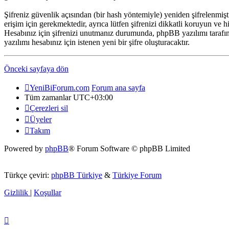
Şifreniz güvenlik açısından (bir hash yöntemiyle) yeniden şifrelenmiş
erişim için gerekmektedir, ayrıca lütfen şifrenizi dikkatli koruyun ve h
Hesabınız için şifrenizi unutmanız durumunda, phpBB yazılımı tarafınd
yazılımı hesabınız için istenen yeni bir şifre oluşturacaktır.
Önceki sayfaya dön
YeniBiForum.com
Forum ana sayfa
Tüm zamanlar
UTC+03:00
Çerezleri sil
Üyeler
Takım
Powered by
phpBB
® Forum Software © phpBB Limited
Türkçe çeviri:
phpBB Türkiye
&
Türkiye Forum
Gizlilik
|
Koşullar