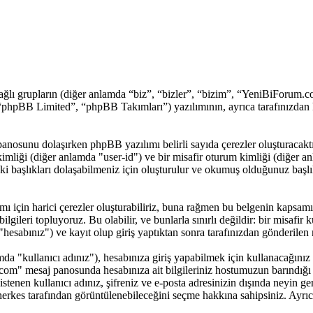
ğlı grupların (diğer anlamda “biz”, “bizler”, “bizim”, “YeniBiForum
hpBB Limited”, “phpBB Takımları”) yazılımının, ayrıca tarafınızdan k
panosunu dolaşırken phpBB yazılımı belirli sayıda çerezler oluşturacakt
cı kimliği (diğer anlamda "user-id") ve bir misafir oturum kimliği (diğer
aşlıkları dolaşabilmeniz için oluşturulur ve okumuş olduğunuz başlıkla
çin harici çerezler oluşturabiliriz, buna rağmen bu belgenin kapsamı
ilgileri topluyoruz. Bu olabilir, ve bunlarla sınırlı değildir: bir misafir
sabınız") ve kayıt olup giriş yaptıktan sonra tarafınızdan gönderilen 
 "kullanıcı adınız"), hesabınıza giriş yapabilmek için kullanacağınız bir
m.com" mesaj panosunda hesabınıza ait bilgileriniz hostumuzun barındı
stenen kullanıcı adınız, şifreniz ve e-posta adresinizin dışında neyin
n herkes tarafından görüntülenebileceğini seçme hakkına sahipsiniz. Ayr