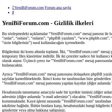
YeniBiForum.com
Forum ana sayfa
Ara
YeniBiForum.com - Gizlilik ilkeleri
Bu sözleşmedeki açıklamalar “YeniBiForum.com” mesaj panosu ile ba
"onlar”, “onlara”, “onların”, “phpBB yazılımı”, “www.phpbb.com”, “p
“sizin bilgileriniz”) nasıl kullanılacağını içermektedir.
Bilgileriniz iki konu altında toplanır. İlki, "YeniBiForum.com" mesaj 
temporary files klasörüne indirilir. İlk iki çerezler sadece bir kullanı
olarak atanır. Üçüncü çerez ise "YeniBiForum.com" mesaj panosundaki b
hızlanacaktır.
Ayrıca "YeniBiForum.com" mesaj panosunu dolaşırken phpBB yazılımı i
sayfalar kastedilmektedir. İkinci konu ise tarafınızdan bize gönderilen b
"YeniBiForum.com" mesaj panosuna yapılan kayıtlar (diğer anlamda "he
Hesabınızda tanınmanız amacıyla sade bir içerikte isminiz (diğer anlamda
adresiniz (diğer anlamda "e-mail adresiniz") olacaktır. "YeniBiForu
korunmaktadır. Kayıt işlemi sırasında "YeniBiForum.com" tarafından i
takdirine bağlıdır. Bütün bunlara karşı, hesabınızdaki hangi bilgileri
gönderme veya alma hakkına sahipsiniz.