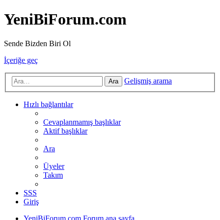
YeniBiForum.com
Sende Bizden Biri Ol
İçeriğe geç
Gelişmiş arama
Ara
Hızlı bağlantılar
Cevaplanmamış başlıklar
Aktif başlıklar
Ara
Üyeler
Takım
SSS
Giriş
YeniBiForum.com
Forum ana sayfa