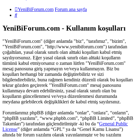
YeniBiForum.com
Forum ana sayfa
Ara
YeniBiForum.com - Kullanım koşulları
"YeniBiForum.com" (diğer anlamda "biz", "tarafımız", "bizim",
"YeniBiForum.com", "http://www.yenibiforum.com") tarafından
çoğaltılan, yasal olarak sınırlı olan alttaki koşulları kabul etmiş
sayılıyorsunuz. Eğer yasal olarak sınırlı olan alttaki koşulların
tümünü kabul etmiyorsanız o zaman lütfen "YeniBiForum.com"
mesaj panosuna giriş yapmayın ve/veya kullanmayın. Biz bu
koşulları herhangi bir zamanda değiştirebiliriz ve sizi
bilgilendirebiliriz, buna rağmen kendiniz düzenli olarak bu koşulları
tekrar gözden geçirerek "YeniBiForum.com" mesaj panosunu
kullanmaya devam edebilirsiniz, yasal olarak sınırlı olan bu
koşulların güncellenmesi ve/veya düzenlenmesi durumunda
meydana gelebilecek değişiklikleri de kabul etmiş sayılırsınız.
Forumlarımız phpBB (diğer anlamda “onlar”, “onlara”, “onların”,
“phpBB yazılımı”, “www.phpbb.com”, “phpBB Limited”, “phpBB
Takımları”) tarafından güçlendirilmiştir -ki bu da “
General Public
License
” (diğer anlamda “GPL” ya da “Genel Kamu Lisansı”)
altında bir forum yazılımı olarak yayınlanmıştır ve bu yazılımı