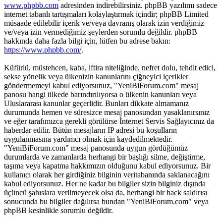
www.phpbb.com
adresinden indirebilirsiniz. phpBB yazılımı sadece
internet tabanlı tartışmaları kolaylaştırmak içindir; phpBB Limited
müsaade edilebilir içerik ve/veya davranış olarak izin verdiğimiz
ve/veya izin vermediğimiz şeylerden sorumlu değildir. phpBB
hakkında daha fazla bilgi için, lütfen bu adrese bakın:
https://www.phpbb.com/
.
Küfürlü, müstehcen, kaba, iftira niteliğinde, nefret dolu, tehdit edici,
sekse yönelik veya ülkenizin kanunlarını çiğneyici içerikler
göndermemeyi kabul ediyorsunuz, "YeniBiForum.com" mesaj
panosu hangi ülkede barındırılıyorsa o ülkenin kanunları veya
Uluslararası kanunlar geçerlidir. Bunları dikkate almamanız
durumunda hemen ve süresizce mesaj panosundan yasaklanırsınız
ve eğer tarafımızca gerekli görülürse İnternet Servis Sağlayıcınız da
haberdar edilir. Bütün mesajların IP adresi bu koşulların
uygulanmasına yardımcı olmak için kaydedilmektedir.
"YeniBiForum.com" mesaj panosunda uygun gördüğümüz
durumlarda ve zamanlarda herhangi bir başlığı silme, değiştirme,
taşıma veya kapatma hakkımızın olduğunu kabul ediyorsunuz. Bir
kullanıcı olarak her girdiğiniz bilginin veritabanında saklanacağını
kabul ediyorsunuz. Her ne kadar bu bilgiler sizin bilginiz dışında
üçüncü şahıslara verilmeyecek olsa da, herhangi bir hack saldırısı
sonucunda bu bilgiler dağılırsa bundan "YeniBiForum.com" veya
phpBB kesinlikle sorumlu değildir.