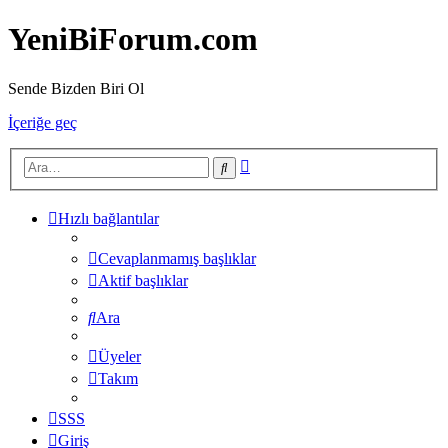
YeniBiForum.com
Sende Bizden Biri Ol
İçeriğe geç
Gelişmiş
Ara
arama
Hızlı bağlantılar
Cevaplanmamış başlıklar
Aktif başlıklar
Ara
Üyeler
Takım
SSS
Giriş