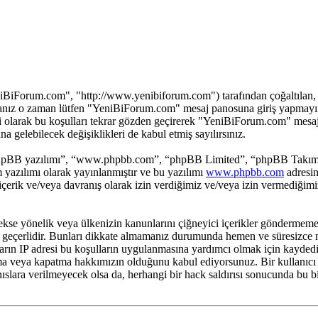
iForum.com", "http://www.yenibiforum.com") tarafından çoğaltılan, yasal
yorsanız o zaman lütfen "YeniBiForum.com" mesaj panosuna giriş yapmay
enli olarak bu koşulları tekrar gözden geçirerek "YeniBiForum.com" mesa
elebilecek değişiklikleri de kabul etmiş sayılırsınız.
hpBB yazılımı”, “www.phpbb.com”, “phpBB Limited”, “phpBB Takımları”
yazılımı olarak yayınlanmıştır ve bu yazılımı
www.phpbb.com
adresin
 içerik ve/veya davranış olarak izin verdiğimiz ve/veya izin vermediğim
ci, sekse yönelik veya ülkenizin kanunlarını çiğneyici içerikler gönde
ar geçerlidir. Bunları dikkate almamanız durumunda hemen ve süresizce 
sajların IP adresi bu koşulların uygulanmasına yardımcı olmak için k
ma veya kapatma hakkımızın olduğunu kabul ediyorsunuz. Bir kullanıcı o
ahıslara verilmeyecek olsa da, herhangi bir hack saldırısı sonucunda b