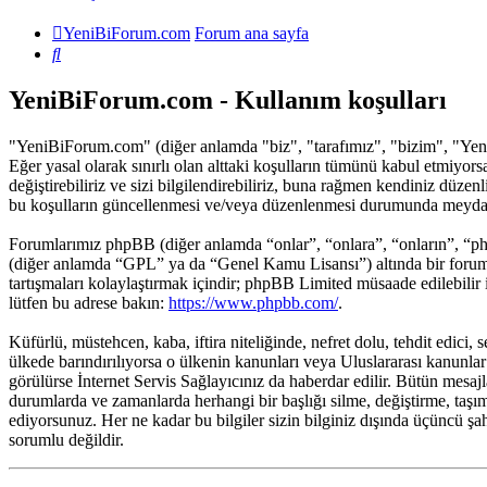
YeniBiForum.com
Forum ana sayfa
Ara
YeniBiForum.com - Kullanım koşulları
"YeniBiForum.com" (diğer anlamda "biz", "tarafımız", "bizim", "YeniB
Eğer yasal olarak sınırlı olan alttaki koşulların tümünü kabul etmi
değiştirebiliriz ve sizi bilgilendirebiliriz, buna rağmen kendiniz düz
bu koşulların güncellenmesi ve/veya düzenlenmesi durumunda meydana g
Forumlarımız phpBB (diğer anlamda “onlar”, “onlara”, “onların”, “p
(diğer anlamda “GPL” ya da “Genel Kamu Lisansı”) altında bir forum 
tartışmaları kolaylaştırmak içindir; phpBB Limited müsaade edilebilir
lütfen bu adrese bakın:
https://www.phpbb.com/
.
Küfürlü, müstehcen, kaba, iftira niteliğinde, nefret dolu, tehdit edi
ülkede barındırılıyorsa o ülkenin kanunları veya Uluslararası kanunl
görülürse İnternet Servis Sağlayıcınız da haberdar edilir. Bütün me
durumlarda ve zamanlarda herhangi bir başlığı silme, değiştirme, taşı
ediyorsunuz. Her ne kadar bu bilgiler sizin bilginiz dışında üçüncü ş
sorumlu değildir.