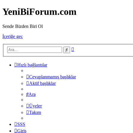
YeniBiForum.com
Sende Bizden Biri Ol
İçeriğe geç
Gelişmiş
Ara
arama
Hızlı bağlantılar
Cevaplanmamış başlıklar
Aktif başlıklar
Ara
Üyeler
Takım
SSS
Giriş