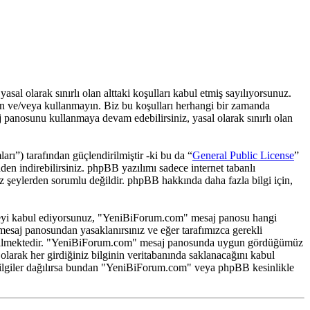
 olarak sınırlı olan alttaki koşulları kabul etmiş sayılıyorsunuz.
ın ve/veya kullanmayın. Biz bu koşulları herhangi bir zamanda
j panosunu kullanmaya devam edebilirsiniz, yasal olarak sınırlı olan
) tarafından güçlendirilmiştir -ki bu da “
General Public License
”
den indirebilirsiniz. phpBB yazılımı sadece internet tabanlı
iz şeylerden sorumlu değildir. phpBB hakkında daha fazla bilgi için,
rmemeyi kabul ediyorsunuz, "YeniBiForum.com" mesaj panosu hangi
mesaj panosundan yasaklanırsınız ve eğer tarafımızca gerekli
aydedilmektedir. "YeniBiForum.com" mesaj panosunda uygun gördüğümüz
larak her girdiğiniz bilginin veritabanında saklanacağını kabul
u bilgiler dağılırsa bundan "YeniBiForum.com" veya phpBB kesinlikle