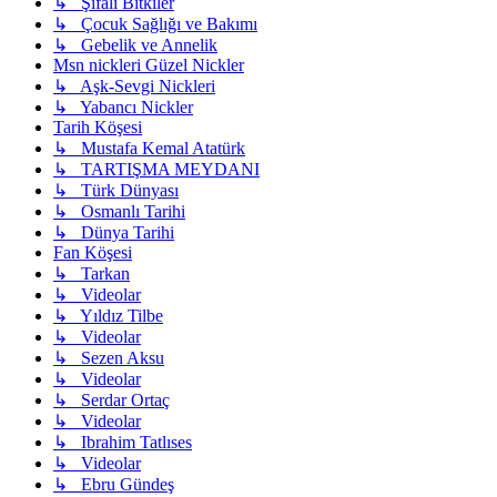
↳ Şifalı Bitkiler
↳ Çocuk Sağlığı ve Bakımı
↳ Gebelik ve Annelik
Msn nickleri Güzel Nickler
↳ Aşk-Sevgi Nickleri
↳ Yabancı Nickler
Tarih Köşesi
↳ Mustafa Kemal Atatürk
↳ TARTIŞMA MEYDANI
↳ Türk Dünyası
↳ Osmanlı Tarihi
↳ Dünya Tarihi
Fan Köşesi
↳ Tarkan
↳ Videolar
↳ Yıldız Tilbe
↳ Videolar
↳ Sezen Aksu
↳ Videolar
↳ Serdar Ortaç
↳ Videolar
↳ Ibrahim Tatlıses
↳ Videolar
↳ Ebru Gündeş