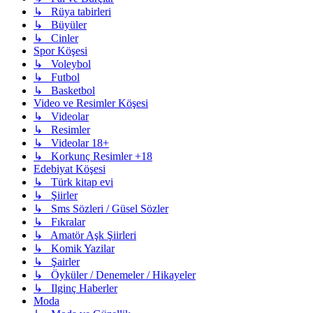
↳ Rüya tabirleri
↳ Büyüler
↳ Cinler
Spor Köşesi
↳ Voleybol
↳ Futbol
↳ Basketbol
Video ve Resimler Köşesi
↳ Videolar
↳ Resimler
↳ Videolar 18+
↳ Korkunç Resimler +18
Edebiyat Köşesi
↳ Türk kitap evi
↳ Şiirler
↳ Sms Sözleri / Güsel Sözler
↳ Fıkralar
↳ Amatör Aşk Şiirleri
↳ Komik Yazilar
↳ Şairler
↳ Öyküler / Denemeler / Hikayeler
↳ Ilginç Haberler
Moda