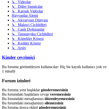
↳ Videolar
↳ Diğer Sanatçılar
↳ Karışık Videolar
Hayvanlar Alemi
↳ Akvaryum Dünyası
↳ Malawi Cichlidleri
↳ Canlı Doğuranlar
↳ Tanganyika Cichlidleri
↳ Köpekler Köşesi
↳ Kediler Köşesi
↳ Arşiv
Kimler çevrimiçi
Bu forumu görüntüleyen kullanıcılar: Hiç bir kayıtlı kullanıcı yok ve
1 misafir
Forum izinleri
Bu foruma yeni başlıklar
gönderemezsiniz
Bu forumdaki başlıklara cevap
veremezsiniz
Bu forumdaki mesajlarınızı
düzenleyemezsiniz
Bu forumdaki mesajlarınızı
silemezsiniz
Bu foruma dosya ekleri
gönderemezsiniz