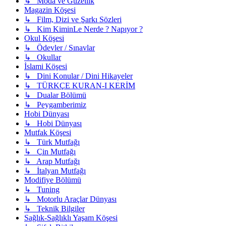
↳ Moda ve Güzellik
Magazin Köşesi
↳ Film, Dizi ve Şarkı Sözleri
↳ Kim KiminLe Nerde ? Napıyor ?
Okul Köşesi
↳ Ödevler / Sınavlar
↳ Okullar
İslami Köşesi
↳ Dini Konular / Dini Hikayeler
↳ TÜRKÇE KURAN-I KERİM
↳ Dualar Bölümü
↳ Peygamberimiz
Hobi Dünyası
↳ Hobi Dünyası
Mutfak Köşesi
↳ Türk Mutfağı
↳ Çin Mutfağı
↳ Arap Mutfağı
↳ İtalyan Mutfağı
Modifiye Bölümü
↳ Tuning
↳ Motorlu Araçlar Dünyası
↳ Teknik Bilgiler
Sağlık-Sağlıklı Yaşam Köşesi