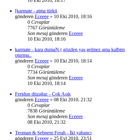
10 Eki 2010, 18:17
[karmate - atma türkü
gönderen
Eceeee
» 10 Eki 2010, 18:16
0
Cevaplar
7767
Görüntüleme
Son mesaj
gönderen
Eceeee
10 Eki 2010, 18:16
karmate - kara dumaN ( gözden yaş gelmez ama kalbim
oturmu..
gönderen
Eceeee
» 10 Eki 2010, 18:14
0
Cevaplar
7734
Görüntüleme
Son mesaj
gönderen
Eceeee
10 Eki 2010, 18:14
Feridun düzağaç - Çok Aşık
gönderen
Eceeee
» 08 Eki 2010, 21:32
0
Cevaplar
7838
Görüntüleme
Son mesaj
gönderen
Eceeee
08 Eki 2010, 21:32
Teoman & Şebnem Ferah - İki yabancı
gönderen
Eceeee
» 25 Eyl 2010, 23:51