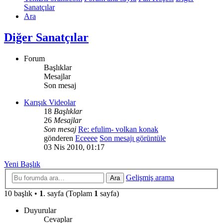
Sanatçılar
Ara
Diğer Sanatçılar
Forum
Başlıklar
Mesajlar
Son mesaj
Karışık Videolar
18
Başlıklar
26
Mesajlar
Son mesaj
Re: efulim- volkan konak
gönderen
Eceeee
Son mesajı görüntüle
03 Nis 2010, 01:17
Yeni Başlık
Gelişmiş arama
Ara
10 başlık •
1
. sayfa (Toplam
1
sayfa)
Duyurular
Cevaplar