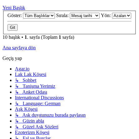
Yeni Başlık
Göster:
Sırala:
Yön:
10 başlık •
1
. sayfa (Toplam
1
sayfa)
Ana sayfaya dön
Geçiş yap
Agar.io
Lak Lak Köşesi
↳ Sohbet
↳ Tanişma Yerimiz
↳ Anket Odası
International Discussions
↳ Language: German
Aşk Köşesi
↳ Aşk duygunuzu burada paylaşın
↳ Güzin abla
↳ Güzel Aşk Sözleri
Ezoterizm Köşesi
↳ Fal ve Burçlar