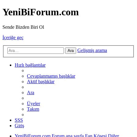
YeniBiForum.com
Sende Bizden Biri Ol
İçeriğe geç
Gelişmiş arama
Ara
Hızlı bağlantılar
Cevaplanmamış başlıklar
Aktif başlıklar
Ara
Üyeler
Takım
SSS
Giriş
YeniBiForum.com
Forum ana sayfa
Fan Köşesi
Diğer