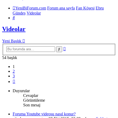
YeniBiForum.com
Forum ana sayfa
Fan Köşesi
Ebru
Gündeş
Videolar
Ara
Videolar
Yeni Başlık
Gelişmiş
Ara
arama
54 başlık
1
2
3
Sonraki
Duyurular
Cevaplar
Görüntüleme
Son mesaj
Foruma Youtube videosu nasıl konur?