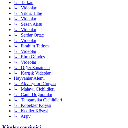
↳ Tarkan
↳ Videolar
↳ Yıldız Tilbe
↳ Videolar
↳ Sezen Aksu
↳ Videolar
↳ Serdar Ortaç
↳ Videolar
↳ Ibrahim Tatlıses
↳ Videolar
↳ Ebru Gündeş
↳ Videolar
↳ Diğer Sanatçılar
↳ Karışık Videolar
Hayvanlar Alemi
↳ Akvaryum Dünyası
↳ Malawi Cichlidleri
↳ Canlı Doğuranlar
↳ Tanganyika Cichlidleri
↳ Köpekler Köşesi
↳ Kediler Köşesi
↳ Arşiv
Kimler çevrimiçi