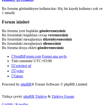
Bu forumu görüntüleyen kullanıcılar: Hiç bir kayıtlı kullanıcı yok ve
1 misafir
Forum izinleri
Bu foruma yeni başlıklar
gönderemezsiniz
Bu forumdaki başlıklara cevap
veremezsiniz
Bu forumdaki mesajlarınızı
düzenleyemezsiniz
Bu forumdaki mesajlarınızı
silemezsiniz
Bu foruma dosya ekleri
gönderemezsiniz
YeniBiForum.com
Forum ana sayfa
Tüm zamanlar
UTC+03:00
Çerezleri sil
Üyeler
Takım
Powered by
phpBB
® Forum Software © phpBB Limited
Türkçe çeviri:
phpBB Türkiye
&
Türkiye Forum
Gizlilik
|
Koşullar