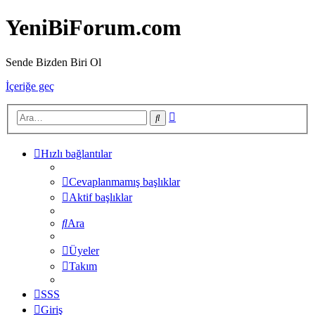
YeniBiForum.com
Sende Bizden Biri Ol
İçeriğe geç
Gelişmiş
Ara
arama
Hızlı bağlantılar
Cevaplanmamış başlıklar
Aktif başlıklar
Ara
Üyeler
Takım
SSS
Giriş