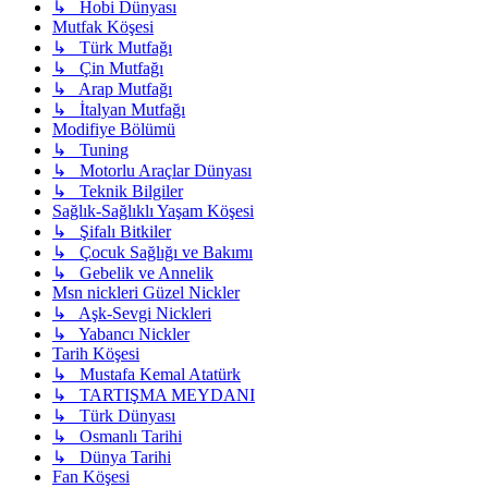
↳ Hobi Dünyası
Mutfak Köşesi
↳ Türk Mutfağı
↳ Çin Mutfağı
↳ Arap Mutfağı
↳ İtalyan Mutfağı
Modifiye Bölümü
↳ Tuning
↳ Motorlu Araçlar Dünyası
↳ Teknik Bilgiler
Sağlık-Sağlıklı Yaşam Köşesi
↳ Şifalı Bitkiler
↳ Çocuk Sağlığı ve Bakımı
↳ Gebelik ve Annelik
Msn nickleri Güzel Nickler
↳ Aşk-Sevgi Nickleri
↳ Yabancı Nickler
Tarih Köşesi
↳ Mustafa Kemal Atatürk
↳ TARTIŞMA MEYDANI
↳ Türk Dünyası
↳ Osmanlı Tarihi
↳ Dünya Tarihi
Fan Köşesi