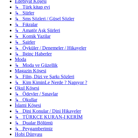
Edebiyat Köşesi
↳ Türk kitap evi
↳ Şiirler
↳ Sms Sözleri / Güsel Sözler
↳ Fıkralar
↳ Amatör Aşk Şiirleri
↳ Komik Yazilar
↳ Şairler
↳ Öyküler / Denemeler / Hikayeler
↳ Ilginç Haberler
Moda
↳ Moda ve Güzellik
Magazin Köşesi
↳ Film, Dizi ve Şarkı Sözleri
↳ Kim KiminLe Nerde ? Napıyor ?
Okul Köşesi
↳ Ödevler / Sınavlar
↳ Okullar
İslami Köşesi
↳ Dini Konular / Dini Hikayeler
↳ TÜRKÇE KURAN-I KERİM
↳ Dualar Bölümü
↳ Peygamberimiz
Hobi Dünyası