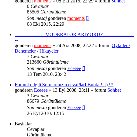
gönderen
moments
» 08 Eki 2015, 22:29 » forum
Sohbet
0
Cevaplar
85505
Görüntüleme
Son mesaj
gönderen
moments
08 Eki 2015, 22:29
--------------------MODERATÖR ARIYORUZ--------------------
--
gönderen
moments
» 24 Ara 2008, 22:22 » forum
Öyküler /
Denemeler / Hikayeler
7
Cevaplar
213660
Görüntüleme
Son mesaj
gönderen
Eceeee
13 Tem 2010, 23:42
Forumla İlgili Sorularınızın cevaPlarI Burda !! ;) !!!
gönderen
Eceeee
» 13 Eyl 2008, 23:11 » forum
Sohbet
3
Cevaplar
86679
Görüntüleme
Son mesaj
gönderen
Eceeee
26 Eyl 2010, 12:15
Başlıklar
Cevaplar
Görüntüleme