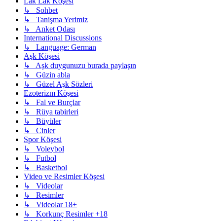
Lak Lak Köşesi
↳ Sohbet
↳ Tanişma Yerimiz
↳ Anket Odası
International Discussions
↳ Language: German
Aşk Köşesi
↳ Aşk duygunuzu burada paylaşın
↳ Güzin abla
↳ Güzel Aşk Sözleri
Ezoterizm Köşesi
↳ Fal ve Burçlar
↳ Rüya tabirleri
↳ Büyüler
↳ Cinler
Spor Köşesi
↳ Voleybol
↳ Futbol
↳ Basketbol
Video ve Resimler Köşesi
↳ Videolar
↳ Resimler
↳ Videolar 18+
↳ Korkunç Resimler +18