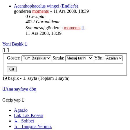
Acanthophacelus wingei (Endler's)
gönderen
moments
» 11 Ara 2008, 18:39
0
Cevaplar
4022
Görüntüleme
Son mesaj
gönderen
moments
11 Ara 2008, 18:39
Yeni Başlık
Göster:
Sırala:
Yön:
19 başlık •
1
. sayfa (Toplam
1
sayfa)
Ana sayfaya dön
Geçiş yap
Agar.io
Lak Lak Köşesi
↳ Sohbet
↳ Tanişma Yerimiz