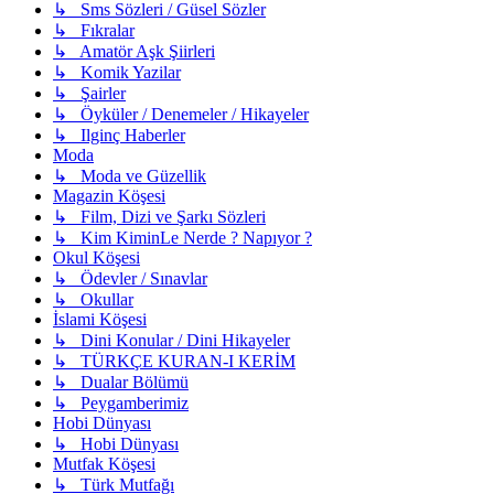
↳ Sms Sözleri / Güsel Sözler
↳ Fıkralar
↳ Amatör Aşk Şiirleri
↳ Komik Yazilar
↳ Şairler
↳ Öyküler / Denemeler / Hikayeler
↳ Ilginç Haberler
Moda
↳ Moda ve Güzellik
Magazin Köşesi
↳ Film, Dizi ve Şarkı Sözleri
↳ Kim KiminLe Nerde ? Napıyor ?
Okul Köşesi
↳ Ödevler / Sınavlar
↳ Okullar
İslami Köşesi
↳ Dini Konular / Dini Hikayeler
↳ TÜRKÇE KURAN-I KERİM
↳ Dualar Bölümü
↳ Peygamberimiz
Hobi Dünyası
↳ Hobi Dünyası
Mutfak Köşesi
↳ Türk Mutfağı