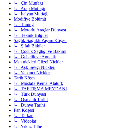
↳ Çin Mutfağı
↳ Arap Mutfağı
↳ İtalyan Mutfağı
Modifiye Bölümü
↳ Tuning
↳ Motorlu Araçlar Dünyası
↳ Teknik Bilgiler
Sağlık-Sağlıklı Yaşam Köşesi
↳ Şifalı Bitkiler
↳ Çocuk Sağlığı ve Bakımı
↳ Gebelik ve Annelik
Msn nickleri Güzel Nickler
↳ Aşk-Sevgi Nickleri
↳ Yabancı Nickler
Tarih Köşesi
↳ Mustafa Kemal Atatürk
↳ TARTIŞMA MEYDANI
↳ Türk Dünyası
↳ Osmanlı Tarihi
↳ Dünya Tarihi
Fan Köşesi
↳ Tarkan
↳ Videolar
↳ Yıldız Tilbe