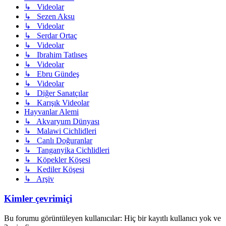
↳ Videolar
↳ Sezen Aksu
↳ Videolar
↳ Serdar Ortaç
↳ Videolar
↳ Ibrahim Tatlıses
↳ Videolar
↳ Ebru Gündeş
↳ Videolar
↳ Diğer Sanatçılar
↳ Karışık Videolar
Hayvanlar Alemi
↳ Akvaryum Dünyası
↳ Malawi Cichlidleri
↳ Canlı Doğuranlar
↳ Tanganyika Cichlidleri
↳ Köpekler Köşesi
↳ Kediler Köşesi
↳ Arşiv
Kimler çevrimiçi
Bu forumu görüntüleyen kullanıcılar: Hiç bir kayıtlı kullanıcı yok ve