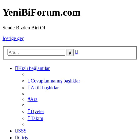
YeniBiForum.com
Sende Bizden Biri Ol
İçeriğe geç
Gelişmiş
Ara
arama
Hızlı bağlantılar
Cevaplanmamış başlıklar
Aktif başlıklar
Ara
Üyeler
Takım
SSS
Giriş