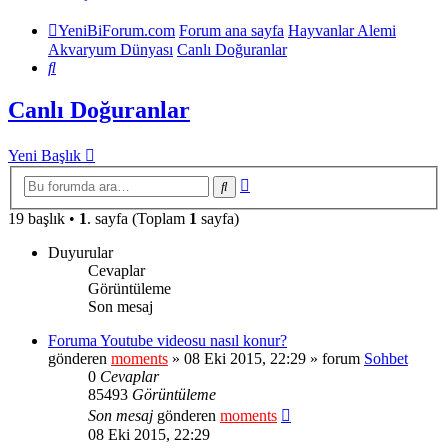
YeniBiForum.com
Forum ana sayfa
Hayvanlar Alemi
Akvaryum Dünyası
Canlı Doğuranlar
Ara
Canlı Doğuranlar
Yeni Başlık
Gelişmiş
Ara
arama
19 başlık •
1
. sayfa (Toplam
1
sayfa)
Duyurular
Cevaplar
Görüntüleme
Son mesaj
Foruma Youtube videosu nasıl konur?
gönderen
moments
» 08 Eki 2015, 22:29 » forum
Sohbet
0
Cevaplar
85493
Görüntüleme
Son mesaj
gönderen
moments
08 Eki 2015, 22:29