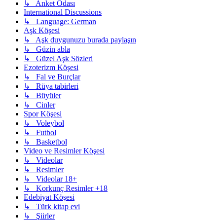
↳ Anket Odası
International Discussions
↳ Language: German
Aşk Köşesi
↳ Aşk duygunuzu burada paylaşın
↳ Güzin abla
↳ Güzel Aşk Sözleri
Ezoterizm Köşesi
↳ Fal ve Burçlar
↳ Rüya tabirleri
↳ Büyüler
↳ Cinler
Spor Köşesi
↳ Voleybol
↳ Futbol
↳ Basketbol
Video ve Resimler Köşesi
↳ Videolar
↳ Resimler
↳ Videolar 18+
↳ Korkunç Resimler +18
Edebiyat Köşesi
↳ Türk kitap evi
↳ Şiirler