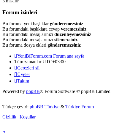
3 misafir
Forum izinleri
Bu foruma yeni başlıklar
gönderemezsiniz
Bu forumdaki başlıklara cevap
veremezsiniz
Bu forumdaki mesajlarınızı
düzenleyemezsiniz
Bu forumdaki mesajlarınızı
silemezsiniz
Bu foruma dosya ekleri
gönderemezsiniz
YeniBiForum.com
Forum ana sayfa
Tüm zamanlar
UTC+03:00
Çerezleri sil
Üyeler
Takım
Powered by
phpBB
® Forum Software © phpBB Limited
Türkçe çeviri:
phpBB Türkiye
&
Türkiye Forum
Gizlilik
|
Koşullar