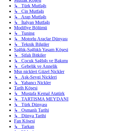
Mutfak Köşesi
↳ Türk Mutfağı
↳ Çin Mutfağı
↳ Arap Mutfağı
↳ İtalyan Mutfağı
Modifiye Bölümü
↳ Tuning
↳ Motorlu Araçlar Dünyası
↳ Teknik Bilgiler
Sağlık-Sağlıklı Yaşam Köşesi
↳ Şifalı Bitkiler
↳ Çocuk Sağlığı ve Bakımı
↳ Gebelik ve Annelik
Msn nickleri Güzel Nickler
↳ Aşk-Sevgi Nickleri
↳ Yabancı Nickler
Tarih Köşesi
↳ Mustafa Kemal Atatürk
↳ TARTIŞMA MEYDANI
↳ Türk Dünyası
↳ Osmanlı Tarihi
↳ Dünya Tarihi
Fan Köşesi
↳ Tarkan