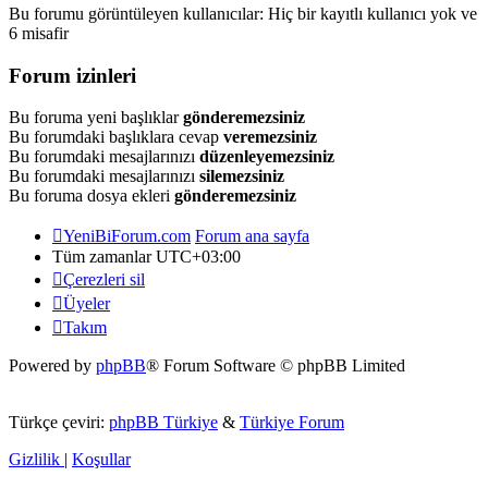
Bu forumu görüntüleyen kullanıcılar: Hiç bir kayıtlı kullanıcı yok ve
6 misafir
Forum izinleri
Bu foruma yeni başlıklar
gönderemezsiniz
Bu forumdaki başlıklara cevap
veremezsiniz
Bu forumdaki mesajlarınızı
düzenleyemezsiniz
Bu forumdaki mesajlarınızı
silemezsiniz
Bu foruma dosya ekleri
gönderemezsiniz
YeniBiForum.com
Forum ana sayfa
Tüm zamanlar
UTC+03:00
Çerezleri sil
Üyeler
Takım
Powered by
phpBB
® Forum Software © phpBB Limited
Türkçe çeviri:
phpBB Türkiye
&
Türkiye Forum
Gizlilik
|
Koşullar