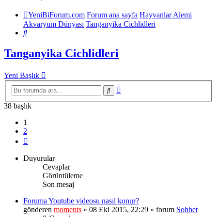
YeniBiForum.com
Forum ana sayfa
Hayvanlar Alemi
Akvaryum Dünyası
Tanganyika Cichlidleri
Ara
Tanganyika Cichlidleri
Yeni Başlık
Gelişmiş
Ara
arama
38 başlık
1
2
Sonraki
Duyurular
Cevaplar
Görüntüleme
Son mesaj
Foruma Youtube videosu nasıl konur?
gönderen
moments
» 08 Eki 2015, 22:29 » forum
Sohbet