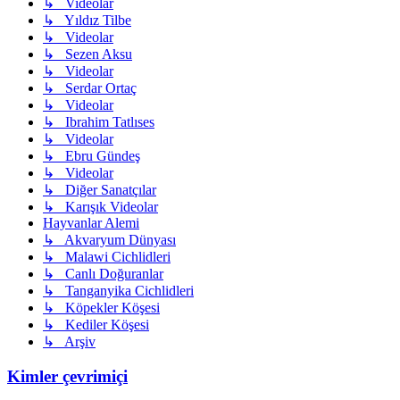
↳ Videolar
↳ Yıldız Tilbe
↳ Videolar
↳ Sezen Aksu
↳ Videolar
↳ Serdar Ortaç
↳ Videolar
↳ Ibrahim Tatlıses
↳ Videolar
↳ Ebru Gündeş
↳ Videolar
↳ Diğer Sanatçılar
↳ Karışık Videolar
Hayvanlar Alemi
↳ Akvaryum Dünyası
↳ Malawi Cichlidleri
↳ Canlı Doğuranlar
↳ Tanganyika Cichlidleri
↳ Köpekler Köşesi
↳ Kediler Köşesi
↳ Arşiv
Kimler çevrimiçi