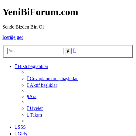
YeniBiForum.com
Sende Bizden Biri Ol
İçeriğe geç
Gelişmiş
Ara
arama
Hızlı bağlantılar
Cevaplanmamış başlıklar
Aktif başlıklar
Ara
Üyeler
Takım
SSS
Giriş