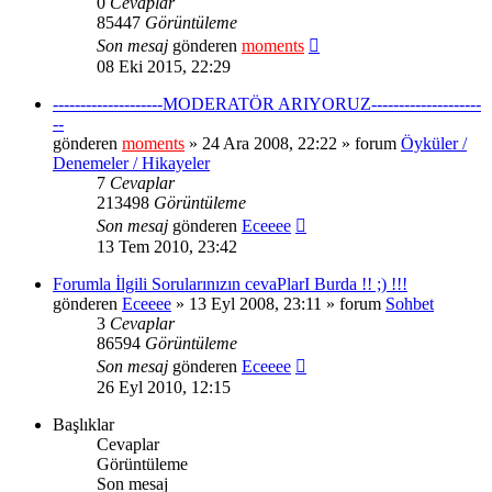
0
Cevaplar
85447
Görüntüleme
Son mesaj
gönderen
moments
08 Eki 2015, 22:29
--------------------MODERATÖR ARIYORUZ--------------------
--
gönderen
moments
» 24 Ara 2008, 22:22 » forum
Öyküler /
Denemeler / Hikayeler
7
Cevaplar
213498
Görüntüleme
Son mesaj
gönderen
Eceeee
13 Tem 2010, 23:42
Forumla İlgili Sorularınızın cevaPlarI Burda !! ;) !!!
gönderen
Eceeee
» 13 Eyl 2008, 23:11 » forum
Sohbet
3
Cevaplar
86594
Görüntüleme
Son mesaj
gönderen
Eceeee
26 Eyl 2010, 12:15
Başlıklar
Cevaplar
Görüntüleme
Son mesaj