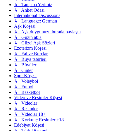
↳ Tanişma Yerimiz
↳ Anket Odası
International Discussions
↳ Language: German
Aşk Köşesi
↳ Aşk duygunuzu burada paylaşın
↳ Güzin abla
↳ Güzel Aşk Sözleri
Ezoterizm Köşesi
↳ Fal ve Burçlar
↳ Rüya tabirleri
↳ Büyüler
↳ Cinler
Spor Köşesi
↳ Voleybol
↳ Futbol
↳ Basketbol
Video ve Resimler Köşesi
↳ Videolar
↳ Resimler
↳ Videolar 18+
↳ Korkunç Resimler +18
Edebiyat Köşesi
↳ Türk kitap evi