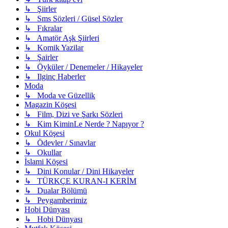
↳ Şiirler
↳ Sms Sözleri / Güsel Sözler
↳ Fıkralar
↳ Amatör Aşk Şiirleri
↳ Komik Yazilar
↳ Şairler
↳ Öyküler / Denemeler / Hikayeler
↳ Ilginç Haberler
Moda
↳ Moda ve Güzellik
Magazin Köşesi
↳ Film, Dizi ve Şarkı Sözleri
↳ Kim KiminLe Nerde ? Napıyor ?
Okul Köşesi
↳ Ödevler / Sınavlar
↳ Okullar
İslami Köşesi
↳ Dini Konular / Dini Hikayeler
↳ TÜRKÇE KURAN-I KERİM
↳ Dualar Bölümü
↳ Peygamberimiz
Hobi Dünyası
↳ Hobi Dünyası