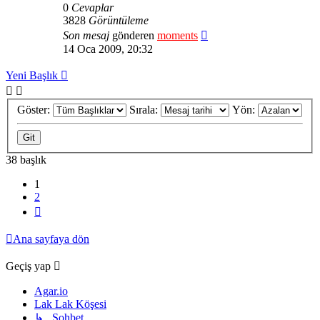
0
Cevaplar
3828
Görüntüleme
Son mesaj
gönderen
moments
14 Oca 2009, 20:32
Yeni Başlık
Göster:
Sırala:
Yön:
38 başlık
1
2
Sonraki
Ana sayfaya dön
Geçiş yap
Agar.io
Lak Lak Köşesi
↳ Sohbet