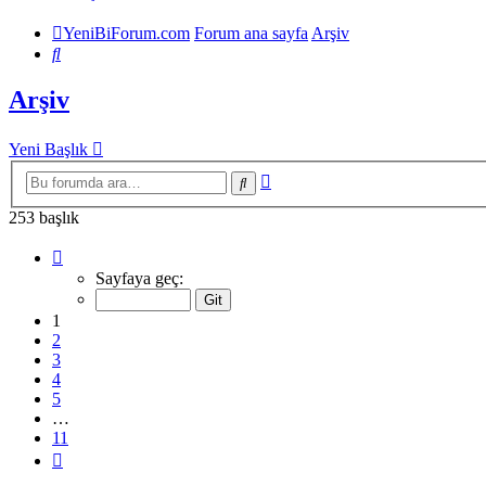
YeniBiForum.com
Forum ana sayfa
Arşiv
Ara
Arşiv
Yeni Başlık
Gelişmiş
Ara
arama
253 başlık
1
.
sayfa
Sayfaya geç:
(Toplam
11
1
sayfa)
2
3
4
5
…
11
Sonraki