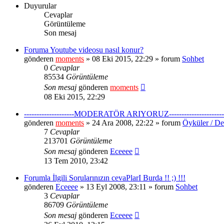
Duyurular
Cevaplar
Görüntüleme
Son mesaj
Foruma Youtube videosu nasıl konur?
gönderen
moments
» 08 Eki 2015, 22:29 » forum
Sohbet
0
Cevaplar
85534
Görüntüleme
Son mesaj
gönderen
moments
08 Eki 2015, 22:29
--------------------MODERATÖR ARIYORUZ----------------------
gönderen
moments
» 24 Ara 2008, 22:22 » forum
Öyküler / De
7
Cevaplar
213701
Görüntüleme
Son mesaj
gönderen
Eceeee
13 Tem 2010, 23:42
Forumla İlgili Sorularınızın cevaPlarI Burda !! ;) !!!
gönderen
Eceeee
» 13 Eyl 2008, 23:11 » forum
Sohbet
3
Cevaplar
86709
Görüntüleme
Son mesaj
gönderen
Eceeee