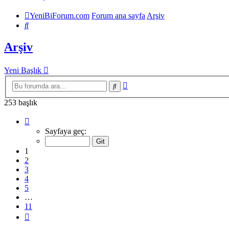
YeniBiForum.com
Forum ana sayfa
Arşiv
Ara
Arşiv
Yeni Başlık
Gelişmiş
Ara
arama
253 başlık
1
.
sayfa
Sayfaya geç:
(Toplam
11
1
sayfa)
2
3
4
5
…
11
Sonraki