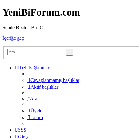
YeniBiForum.com
Sende Bizden Biri Ol
İçeriğe geç
Gelişmiş
Ara
arama
Hızlı bağlantılar
Cevaplanmamış başlıklar
Aktif başlıklar
Ara
Üyeler
Takım
SSS
Giriş