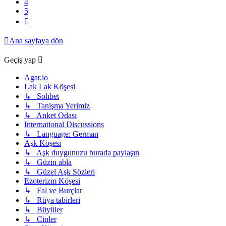
4
5
Sonraki
Ana sayfaya dön
Geçiş yap
Agar.io
Lak Lak Köşesi
↳ Sohbet
↳ Tanişma Yerimiz
↳ Anket Odası
International Discussions
↳ Language: German
Aşk Köşesi
↳ Aşk duygunuzu burada paylaşın
↳ Güzin abla
↳ Güzel Aşk Sözleri
Ezoterizm Köşesi
↳ Fal ve Burçlar
↳ Rüya tabirleri
↳ Büyüler
↳ Cinler