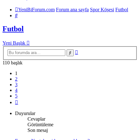
YeniBiForum.com
Forum ana sayfa
Spor Köşesi
Futbol
Ara
Futbol
Yeni Başlık
Gelişmiş
Ara
arama
110 başlık
1
2
3
4
5
Sonraki
Duyurular
Cevaplar
Görüntüleme
Son mesaj