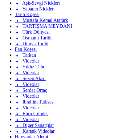
↳ Aşk-Sevgi Nickleri
↳ Yabancı Nickler
Tarih Köşesi
↳ Mustafa Kemal Atatürk
↳ TARTIŞMA MEYDANI
↳ Türk Dünyası
↳ Osmanlı Tarihi
↳ Dünya Tarihi
Fan Köşesi
↳ Tarkan
↳ Videolar
↳ Yıldız Tilbe
↳ Videolar
↳ Sezen Aksu
↳ Videolar
↳ Serdar Ortaç
↳ Videolar
↳ Ibrahim Tatlıses
↳ Videolar
↳ Ebru Gündeş
↳ Videolar
↳ Diğer Sanatçılar
↳ Karışık Videolar
Hayvanlar Alemi