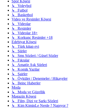
Spor Köşesi
↳ Voleybol
↳ Futbol
↳ Basketbol
Video ve Resimler Köşesi
↳ Videolar
↳ Resimler
↳ Videolar 18+
↳ Korkunç Resimler +18
Edebiyat Köşesi
↳ Türk kitap evi
↳ Şiirler
↳ Sms Sözleri / Güsel Sözler
↳ Fıkralar
↳ Amatör Aşk Şiirleri
↳ Komik Yazilar
↳ Şairler
↳ Öyküler / Denemeler / Hikayeler
↳ Ilginç Haberler
Moda
↳ Moda ve Güzellik
Magazin Köşesi
↳ Film, Dizi ve Şarkı Sözleri
↳ Kim KiminLe Nerde ? Napıyor ?