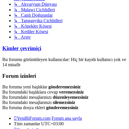
↳ Akvaryum Dünyası
↳ Malawi Cichlidleri
↳ Canlı Doğuranlar
↳ Tanganyika Cichlidleri
↳ Köpekler Köşesi
↳ Kediler Köşesi
↳ Arşiv
Kimler çevrimiçi
Bu forumu görüntüleyen kullanıcılar: Hiç bir kayıtlı kullanıcı yok ve
14 misafir
Forum izinleri
Bu foruma yeni başlıklar
gönderemezsiniz
Bu forumdaki başlıklara cevap
veremezsiniz
Bu forumdaki mesajlarınızı
düzenleyemezsiniz
Bu forumdaki mesajlarınızı
silemezsiniz
Bu foruma dosya ekleri
gönderemezsiniz
YeniBiForum.com
Forum ana sayfa
Tüm zamanlar
UTC+03:00