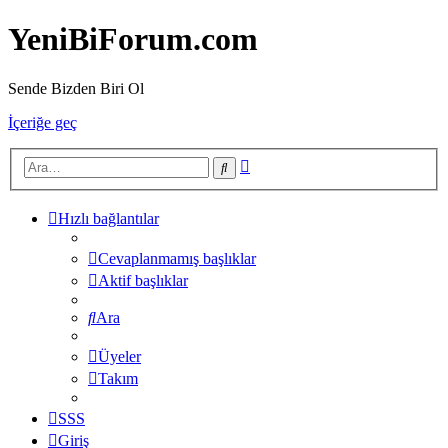
YeniBiForum.com
Sende Bizden Biri Ol
İçeriğe geç
Gelişmiş
Ara
arama
Hızlı bağlantılar
Cevaplanmamış başlıklar
Aktif başlıklar
Ara
Üyeler
Takım
SSS
Giriş