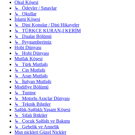
Okul Köşesi
↳ Ödevler / Sınavlar
↳ Okullar
İslami Köşesi
↳ Dini Konular / Dini Hikayeler
↳ TÜRKÇE KURAN-I KERİM
↳ Dualar Bölümü
↳ Peygamberimiz
Hobi Dünyası
↳ Hobi Dünyası
Mutfak Köşesi
↳ Türk Mutfağı
↳ Çin Mutfağı
↳ Arap Mutfağı
↳ İtalyan Mutfağı
Modifiye Bölümü
↳ Tuning
↳ Motorlu Araçlar Dünyası
↳ Teknik Bilgiler
Sağlık-Sağlıklı Yaşam Köşesi
↳ Şifalı Bitkiler
↳ Çocuk Sağlığı ve Bakımı
↳ Gebelik ve Annelik
Msn nickleri Güzel Nickler