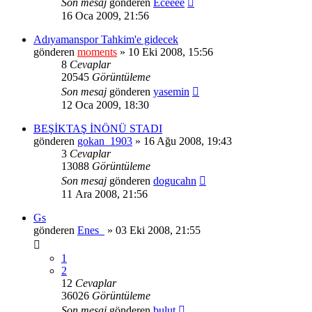
Son mesaj
gönderen
Eceeee
16 Oca 2009, 21:56
Adıyamanspor Tahkim'e gidecek
gönderen
moments
» 10 Eki 2008, 15:56
8
Cevaplar
20545
Görüntüleme
Son mesaj
gönderen
yasemin
12 Oca 2009, 18:30
BEŞİKTAŞ İNÖNÜ STADI
gönderen
gokan_1903
» 16 Ağu 2008, 19:43
3
Cevaplar
13088
Görüntüleme
Son mesaj
gönderen
dogucahn
11 Ara 2008, 21:56
Gs
gönderen
Enes_
» 03 Eki 2008, 21:55
1
2
12
Cevaplar
36026
Görüntüleme
Son mesaj
gönderen
bulut