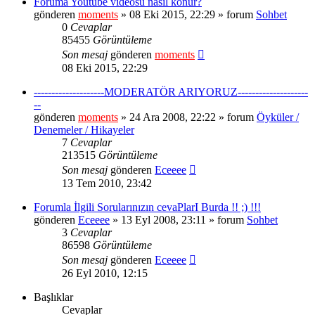
Foruma Youtube videosu nasıl konur?
gönderen
moments
» 08 Eki 2015, 22:29 » forum
Sohbet
0
Cevaplar
85455
Görüntüleme
Son mesaj
gönderen
moments
08 Eki 2015, 22:29
--------------------MODERATÖR ARIYORUZ--------------------
--
gönderen
moments
» 24 Ara 2008, 22:22 » forum
Öyküler /
Denemeler / Hikayeler
7
Cevaplar
213515
Görüntüleme
Son mesaj
gönderen
Eceeee
13 Tem 2010, 23:42
Forumla İlgili Sorularınızın cevaPlarI Burda !! ;) !!!
gönderen
Eceeee
» 13 Eyl 2008, 23:11 » forum
Sohbet
3
Cevaplar
86598
Görüntüleme
Son mesaj
gönderen
Eceeee
26 Eyl 2010, 12:15
Başlıklar
Cevaplar