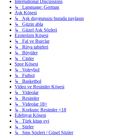
International Discussions
↳ Language: German
Aşk Köşesi
↳ Aşk duygunuzu burada paylaşın
↳ Güzin abla
↳ Güzel Aşk Sözleri
Ezoterizm Köşesi
↳ Fal ve Burçlar
↳ Rüya tabirleri
↳ Büyüler
↳ Cinler
Spor Köşesi
↳ Voleybol
↳ Futbol
↳ Basketbol
Video ve Resimler Köşesi
↳ Videolar
↳ Resimler
↳ Videolar 18+
↳ Korkunç Resimler +18
Edebiyat Köşesi
↳ Türk kitap evi
↳ Şiirler
↳ Sms Sözleri / Güsel Sözler