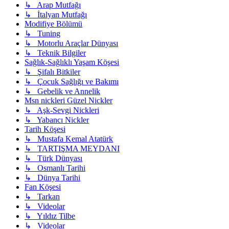
↳ Arap Mutfağı
↳ İtalyan Mutfağı
Modifiye Bölümü
↳ Tuning
↳ Motorlu Araçlar Dünyası
↳ Teknik Bilgiler
Sağlık-Sağlıklı Yaşam Köşesi
↳ Şifalı Bitkiler
↳ Çocuk Sağlığı ve Bakımı
↳ Gebelik ve Annelik
Msn nickleri Güzel Nickler
↳ Aşk-Sevgi Nickleri
↳ Yabancı Nickler
Tarih Köşesi
↳ Mustafa Kemal Atatürk
↳ TARTIŞMA MEYDANI
↳ Türk Dünyası
↳ Osmanlı Tarihi
↳ Dünya Tarihi
Fan Köşesi
↳ Tarkan
↳ Videolar
↳ Yıldız Tilbe
↳ Videolar