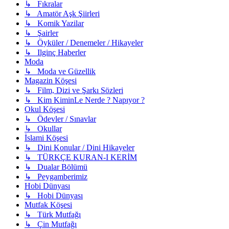
↳ Fıkralar
↳ Amatör Aşk Şiirleri
↳ Komik Yazilar
↳ Şairler
↳ Öyküler / Denemeler / Hikayeler
↳ Ilginç Haberler
Moda
↳ Moda ve Güzellik
Magazin Köşesi
↳ Film, Dizi ve Şarkı Sözleri
↳ Kim KiminLe Nerde ? Napıyor ?
Okul Köşesi
↳ Ödevler / Sınavlar
↳ Okullar
İslami Köşesi
↳ Dini Konular / Dini Hikayeler
↳ TÜRKÇE KURAN-I KERİM
↳ Dualar Bölümü
↳ Peygamberimiz
Hobi Dünyası
↳ Hobi Dünyası
Mutfak Köşesi
↳ Türk Mutfağı
↳ Çin Mutfağı