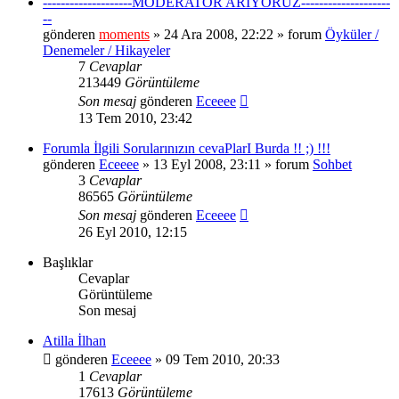
--------------------MODERATÖR ARIYORUZ--------------------
--
gönderen
moments
» 24 Ara 2008, 22:22 » forum
Öyküler /
Denemeler / Hikayeler
7
Cevaplar
213449
Görüntüleme
Son mesaj
gönderen
Eceeee
13 Tem 2010, 23:42
Forumla İlgili Sorularınızın cevaPlarI Burda !! ;) !!!
gönderen
Eceeee
» 13 Eyl 2008, 23:11 » forum
Sohbet
3
Cevaplar
86565
Görüntüleme
Son mesaj
gönderen
Eceeee
26 Eyl 2010, 12:15
Başlıklar
Cevaplar
Görüntüleme
Son mesaj
Atilla İlhan
gönderen
Eceeee
» 09 Tem 2010, 20:33
1
Cevaplar
17613
Görüntüleme