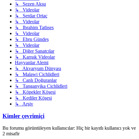
↳ Sezen Aksu
↳ Videolar
↳ Serdar Ortaç
↳ Videolar
↳ Ibrahim Tatlıses
↳ Videolar
↳ Ebru Gündeş
↳ Videolar
↳ Diğer Sanatçılar
↳ Karışık Videolar
Hayvanlar Alemi
↳ Akvaryum Dünyası
↳ Malawi Cichlidleri
↳ Canlı Doğuranlar
↳ Tanganyika Cichlidleri
↳ Köpekler Köşesi
↳ Kediler Köşesi
↳ Arşiv
Kimler çevrimiçi
Bu forumu görüntüleyen kullanıcılar: Hiç bir kayıtlı kullanıcı yok ve
2 misafir