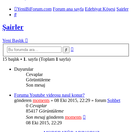
YeniBiForum.com
Forum ana sayfa
Edebiyat Köşesi
Şairler
Ara
Şairler
Yeni Başlık
Gelişmiş
Ara
arama
15 başlık •
1
. sayfa (Toplam
1
sayfa)
Duyurular
Cevaplar
Görüntüleme
Son mesaj
Foruma Youtube videosu nasıl konur?
gönderen
moments
» 08 Eki 2015, 22:29 » forum
Sohbet
0
Cevaplar
85417
Görüntüleme
Son mesaj
gönderen
moments
08 Eki 2015, 22:29