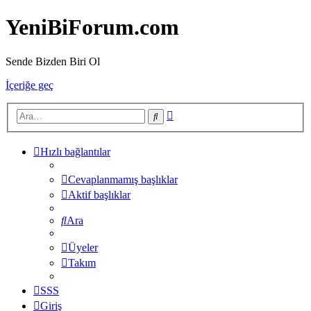
YeniBiForum.com
Sende Bizden Biri Ol
İçeriğe geç
Gelişmiş
Ara
arama
Hızlı bağlantılar
Cevaplanmamış başlıklar
Aktif başlıklar
Ara
Üyeler
Takım
SSS
Giriş