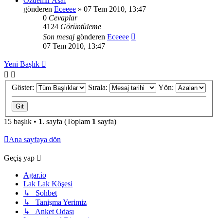
Özdemir Asaf
gönderen
Eceeee
» 07 Tem 2010, 13:47
0
Cevaplar
4124
Görüntüleme
Son mesaj
gönderen
Eceeee
07 Tem 2010, 13:47
Yeni Başlık
Göster:
Sırala:
Yön:
15 başlık •
1
. sayfa (Toplam
1
sayfa)
Ana sayfaya dön
Geçiş yap
Agar.io
Lak Lak Köşesi
↳ Sohbet
↳ Tanişma Yerimiz
↳ Anket Odası