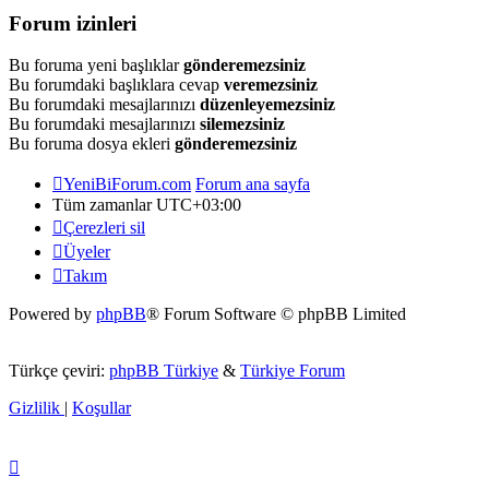
Forum izinleri
Bu foruma yeni başlıklar
gönderemezsiniz
Bu forumdaki başlıklara cevap
veremezsiniz
Bu forumdaki mesajlarınızı
düzenleyemezsiniz
Bu forumdaki mesajlarınızı
silemezsiniz
Bu foruma dosya ekleri
gönderemezsiniz
YeniBiForum.com
Forum ana sayfa
Tüm zamanlar
UTC+03:00
Çerezleri sil
Üyeler
Takım
Powered by
phpBB
® Forum Software © phpBB Limited
Türkçe çeviri:
phpBB Türkiye
&
Türkiye Forum
Gizlilik
|
Koşullar