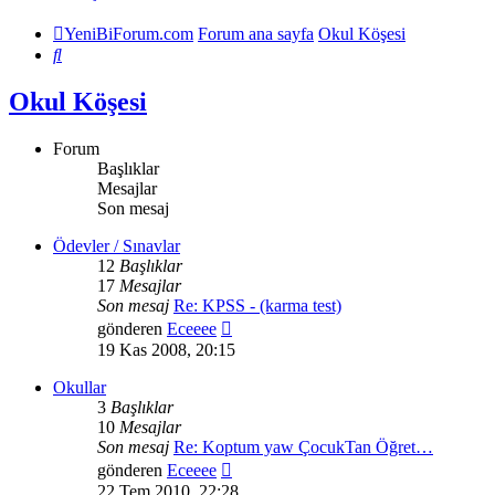
YeniBiForum.com
Forum ana sayfa
Okul Köşesi
Ara
Okul Köşesi
Forum
Başlıklar
Mesajlar
Son mesaj
Ödevler / Sınavlar
12
Başlıklar
17
Mesajlar
Son mesaj
Re: KPSS - (karma test)
Son
gönderen
Eceeee
mesajı
19 Kas 2008, 20:15
görüntüle
Okullar
3
Başlıklar
10
Mesajlar
Son mesaj
Re: Koptum yaw ÇocukTan Öğret…
Son
gönderen
Eceeee
mesajı
22 Tem 2010, 22:28