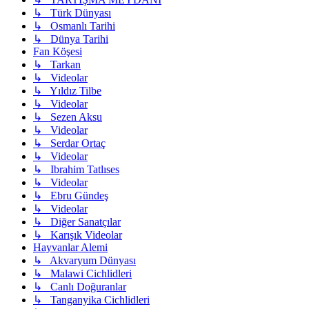
↳ Türk Dünyası
↳ Osmanlı Tarihi
↳ Dünya Tarihi
Fan Köşesi
↳ Tarkan
↳ Videolar
↳ Yıldız Tilbe
↳ Videolar
↳ Sezen Aksu
↳ Videolar
↳ Serdar Ortaç
↳ Videolar
↳ Ibrahim Tatlıses
↳ Videolar
↳ Ebru Gündeş
↳ Videolar
↳ Diğer Sanatçılar
↳ Karışık Videolar
Hayvanlar Alemi
↳ Akvaryum Dünyası
↳ Malawi Cichlidleri
↳ Canlı Doğuranlar
↳ Tanganyika Cichlidleri