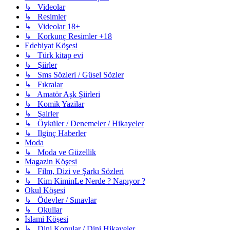
↳ Videolar
↳ Resimler
↳ Videolar 18+
↳ Korkunç Resimler +18
Edebiyat Köşesi
↳ Türk kitap evi
↳ Şiirler
↳ Sms Sözleri / Güsel Sözler
↳ Fıkralar
↳ Amatör Aşk Şiirleri
↳ Komik Yazilar
↳ Şairler
↳ Öyküler / Denemeler / Hikayeler
↳ Ilginç Haberler
Moda
↳ Moda ve Güzellik
Magazin Köşesi
↳ Film, Dizi ve Şarkı Sözleri
↳ Kim KiminLe Nerde ? Napıyor ?
Okul Köşesi
↳ Ödevler / Sınavlar
↳ Okullar
İslami Köşesi
↳ Dini Konular / Dini Hikayeler