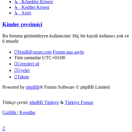
↳ Köpekler Köşesi
↳ Kediler Köşesi
↳ Arşiv
Kimler çevrimiçi
Bu forumu görüntüleyen kullanıcılar: Hiç bir kayıtlı kullanıcı yok ve
6 misafir
YeniBiForum.com
Forum ana sayfa
Tüm zamanlar
UTC+03:00
Çerezleri sil
Üyeler
Takım
Powered by
phpBB
® Forum Software © phpBB Limited
Türkçe çeviri:
phpBB Türkiye
&
Türkiye Forum
Gizlilik
|
Koşullar