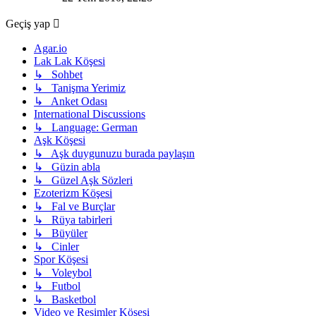
görüntüle
Geçiş yap
Agar.io
Lak Lak Köşesi
↳ Sohbet
↳ Tanişma Yerimiz
↳ Anket Odası
International Discussions
↳ Language: German
Aşk Köşesi
↳ Aşk duygunuzu burada paylaşın
↳ Güzin abla
↳ Güzel Aşk Sözleri
Ezoterizm Köşesi
↳ Fal ve Burçlar
↳ Rüya tabirleri
↳ Büyüler
↳ Cinler
Spor Köşesi
↳ Voleybol
↳ Futbol
↳ Basketbol
Video ve Resimler Köşesi