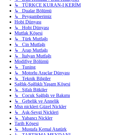
↳ TÜRKÇE KURAN-I KERİM
↳ Dualar Bölümü
↳ Peygamberimiz
Hobi Dünyası
↳ Hobi Dünyası
Mutfak Köşesi
↳ Türk Mutfağı
↳ Çin Mutfağı
↳ Arap Mutfağı
↳ İtalyan Mutfağı
Modifiye Bölümü
↳ Tuning
↳ Motorlu Araçlar Dünyası
↳ Teknik Bilgiler
Sağlık-Sağlıklı Yaşam Köşesi
↳ Şifalı Bitkiler
↳ Çocuk Sağlığı ve Bakımı
↳ Gebelik ve Annelik
Msn nickleri Güzel Nickler
↳ Aşk-Sevgi Nickleri
↳ Yabancı Nickler
Tarih Köşesi
↳ Mustafa Kemal Atatürk
↳ TARTIŞMA MEYDANI