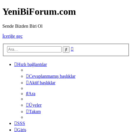
YeniBiForum.com
Sende Bizden Biri Ol
İçeriğe geç
Gelişmiş
Ara
arama
Hızlı bağlantılar
Cevaplanmamış başlıklar
Aktif başlıklar
Ara
Üyeler
Takım
SSS
Giriş