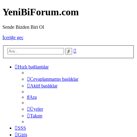
YeniBiForum.com
Sende Bizden Biri Ol
İçeriğe geç
Gelişmiş
Ara
arama
Hızlı bağlantılar
Cevaplanmamış başlıklar
Aktif başlıklar
Ara
Üyeler
Takım
SSS
Giriş