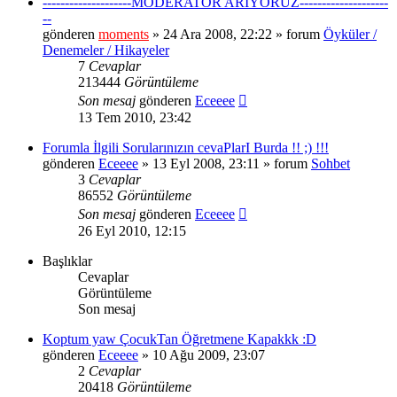
--------------------MODERATÖR ARIYORUZ--------------------
--
gönderen
moments
» 24 Ara 2008, 22:22 » forum
Öyküler /
Denemeler / Hikayeler
7
Cevaplar
213444
Görüntüleme
Son mesaj
gönderen
Eceeee
13 Tem 2010, 23:42
Forumla İlgili Sorularınızın cevaPlarI Burda !! ;) !!!
gönderen
Eceeee
» 13 Eyl 2008, 23:11 » forum
Sohbet
3
Cevaplar
86552
Görüntüleme
Son mesaj
gönderen
Eceeee
26 Eyl 2010, 12:15
Başlıklar
Cevaplar
Görüntüleme
Son mesaj
Koptum yaw ÇocukTan Öğretmene Kapakkk :D
gönderen
Eceeee
» 10 Ağu 2009, 23:07
2
Cevaplar
20418
Görüntüleme