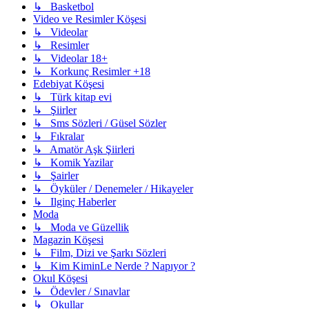
↳ Basketbol
Video ve Resimler Köşesi
↳ Videolar
↳ Resimler
↳ Videolar 18+
↳ Korkunç Resimler +18
Edebiyat Köşesi
↳ Türk kitap evi
↳ Şiirler
↳ Sms Sözleri / Güsel Sözler
↳ Fıkralar
↳ Amatör Aşk Şiirleri
↳ Komik Yazilar
↳ Şairler
↳ Öyküler / Denemeler / Hikayeler
↳ Ilginç Haberler
Moda
↳ Moda ve Güzellik
Magazin Köşesi
↳ Film, Dizi ve Şarkı Sözleri
↳ Kim KiminLe Nerde ? Napıyor ?
Okul Köşesi
↳ Ödevler / Sınavlar
↳ Okullar