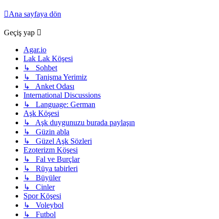
Ana sayfaya dön
Geçiş yap
Agar.io
Lak Lak Köşesi
↳ Sohbet
↳ Tanişma Yerimiz
↳ Anket Odası
International Discussions
↳ Language: German
Aşk Köşesi
↳ Aşk duygunuzu burada paylaşın
↳ Güzin abla
↳ Güzel Aşk Sözleri
Ezoterizm Köşesi
↳ Fal ve Burçlar
↳ Rüya tabirleri
↳ Büyüler
↳ Cinler
Spor Köşesi
↳ Voleybol
↳ Futbol