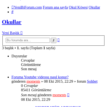
YeniBiForum.com
Forum ana sayfa
Okul Köşesi
Okullar
Ara
Okullar
Yeni Başlık
Gelişmiş
Ara
arama
3 başlık •
1
. sayfa (Toplam
1
sayfa)
Duyurular
Cevaplar
Görüntüleme
Son mesaj
Foruma Youtube videosu nasıl konur?
gönderen
moments
» 08 Eki 2015, 22:29 » forum
Sohbet
0
Cevaplar
85411
Görüntüleme
Son mesaj
gönderen
moments
08 Eki 2015, 22:29