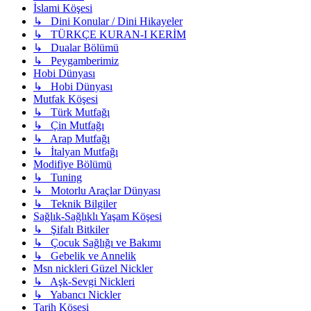
İslami Köşesi
↳ Dini Konular / Dini Hikayeler
↳ TÜRKÇE KURAN-I KERİM
↳ Dualar Bölümü
↳ Peygamberimiz
Hobi Dünyası
↳ Hobi Dünyası
Mutfak Köşesi
↳ Türk Mutfağı
↳ Çin Mutfağı
↳ Arap Mutfağı
↳ İtalyan Mutfağı
Modifiye Bölümü
↳ Tuning
↳ Motorlu Araçlar Dünyası
↳ Teknik Bilgiler
Sağlık-Sağlıklı Yaşam Köşesi
↳ Şifalı Bitkiler
↳ Çocuk Sağlığı ve Bakımı
↳ Gebelik ve Annelik
Msn nickleri Güzel Nickler
↳ Aşk-Sevgi Nickleri
↳ Yabancı Nickler
Tarih Köşesi