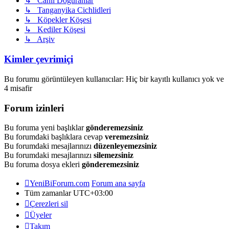
↳ Canlı Doğuranlar
↳ Tanganyika Cichlidleri
↳ Köpekler Köşesi
↳ Kediler Köşesi
↳ Arşiv
Kimler çevrimiçi
Bu forumu görüntüleyen kullanıcılar: Hiç bir kayıtlı kullanıcı yok ve
4 misafir
Forum izinleri
Bu foruma yeni başlıklar
gönderemezsiniz
Bu forumdaki başlıklara cevap
veremezsiniz
Bu forumdaki mesajlarınızı
düzenleyemezsiniz
Bu forumdaki mesajlarınızı
silemezsiniz
Bu foruma dosya ekleri
gönderemezsiniz
YeniBiForum.com
Forum ana sayfa
Tüm zamanlar
UTC+03:00
Çerezleri sil
Üyeler
Takım