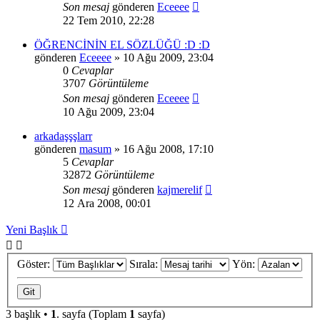
Son mesaj
gönderen
Eceeee
22 Tem 2010, 22:28
ÖĞRENCİNİN EL SÖZLÜĞÜ :D :D
gönderen
Eceeee
» 10 Ağu 2009, 23:04
0
Cevaplar
3707
Görüntüleme
Son mesaj
gönderen
Eceeee
10 Ağu 2009, 23:04
arkadaşşşlarr
gönderen
masum
» 16 Ağu 2008, 17:10
5
Cevaplar
32872
Görüntüleme
Son mesaj
gönderen
kajmerelif
12 Ara 2008, 00:01
Yeni Başlık
Göster:
Sırala:
Yön:
3 başlık •
1
. sayfa (Toplam
1
sayfa)