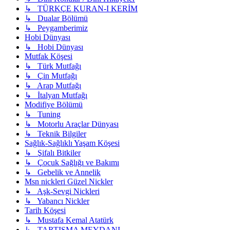
↳ TÜRKÇE KURAN-I KERİM
↳ Dualar Bölümü
↳ Peygamberimiz
Hobi Dünyası
↳ Hobi Dünyası
Mutfak Köşesi
↳ Türk Mutfağı
↳ Çin Mutfağı
↳ Arap Mutfağı
↳ İtalyan Mutfağı
Modifiye Bölümü
↳ Tuning
↳ Motorlu Araçlar Dünyası
↳ Teknik Bilgiler
Sağlık-Sağlıklı Yaşam Köşesi
↳ Şifalı Bitkiler
↳ Çocuk Sağlığı ve Bakımı
↳ Gebelik ve Annelik
Msn nickleri Güzel Nickler
↳ Aşk-Sevgi Nickleri
↳ Yabancı Nickler
Tarih Köşesi
↳ Mustafa Kemal Atatürk
↳ TARTIŞMA MEYDANI