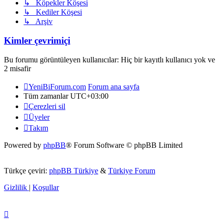
↳ Köpekler Köşesi
↳ Kediler Köşesi
↳ Arşiv
Kimler çevrimiçi
Bu forumu görüntüleyen kullanıcılar: Hiç bir kayıtlı kullanıcı yok ve
2 misafir
YeniBiForum.com
Forum ana sayfa
Tüm zamanlar
UTC+03:00
Çerezleri sil
Üyeler
Takım
Powered by
phpBB
® Forum Software © phpBB Limited
Türkçe çeviri:
phpBB Türkiye
&
Türkiye Forum
Gizlilik
|
Koşullar