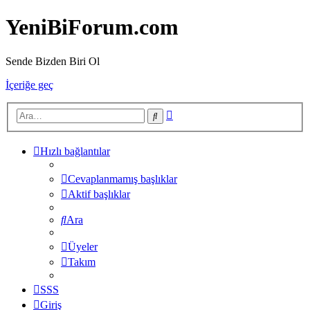
YeniBiForum.com
Sende Bizden Biri Ol
İçeriğe geç
Gelişmiş
Ara
arama
Hızlı bağlantılar
Cevaplanmamış başlıklar
Aktif başlıklar
Ara
Üyeler
Takım
SSS
Giriş