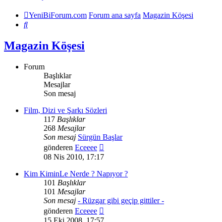
YeniBiForum.com
Forum ana sayfa
Magazin Köşesi
Ara
Magazin Köşesi
Forum
Başlıklar
Mesajlar
Son mesaj
Film, Dizi ve Şarkı Sözleri
117
Başlıklar
268
Mesajlar
Son mesaj
Sürgün Başlar
Son
gönderen
Eceeee
mesajı
08 Nis 2010, 17:17
görüntüle
Kim KiminLe Nerde ? Napıyor ?
101
Başlıklar
101
Mesajlar
Son mesaj
- Rüzgar gibi geçip gittiler -
Son
gönderen
Eceeee
mesajı
15 Eki 2008, 17:57