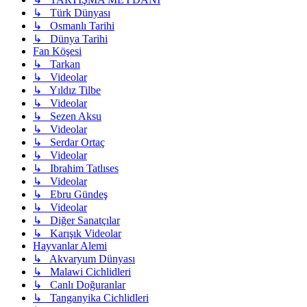
↳ Türk Dünyası
↳ Osmanlı Tarihi
↳ Dünya Tarihi
Fan Köşesi
↳ Tarkan
↳ Videolar
↳ Yıldız Tilbe
↳ Videolar
↳ Sezen Aksu
↳ Videolar
↳ Serdar Ortaç
↳ Videolar
↳ Ibrahim Tatlıses
↳ Videolar
↳ Ebru Gündeş
↳ Videolar
↳ Diğer Sanatçılar
↳ Karışık Videolar
Hayvanlar Alemi
↳ Akvaryum Dünyası
↳ Malawi Cichlidleri
↳ Canlı Doğuranlar
↳ Tanganyika Cichlidleri