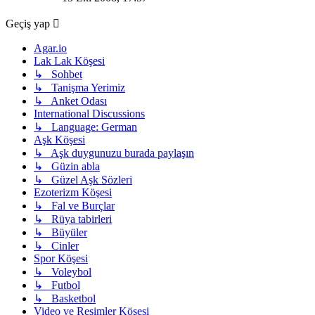
görüntüle
Geçiş yap
Agar.io
Lak Lak Köşesi
↳ Sohbet
↳ Tanişma Yerimiz
↳ Anket Odası
International Discussions
↳ Language: German
Aşk Köşesi
↳ Aşk duygunuzu burada paylaşın
↳ Güzin abla
↳ Güzel Aşk Sözleri
Ezoterizm Köşesi
↳ Fal ve Burçlar
↳ Rüya tabirleri
↳ Büyüler
↳ Cinler
Spor Köşesi
↳ Voleybol
↳ Futbol
↳ Basketbol
Video ve Resimler Köşesi