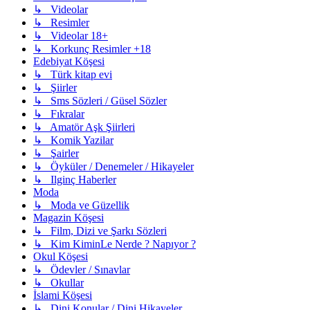
↳ Videolar
↳ Resimler
↳ Videolar 18+
↳ Korkunç Resimler +18
Edebiyat Köşesi
↳ Türk kitap evi
↳ Şiirler
↳ Sms Sözleri / Güsel Sözler
↳ Fıkralar
↳ Amatör Aşk Şiirleri
↳ Komik Yazilar
↳ Şairler
↳ Öyküler / Denemeler / Hikayeler
↳ Ilginç Haberler
Moda
↳ Moda ve Güzellik
Magazin Köşesi
↳ Film, Dizi ve Şarkı Sözleri
↳ Kim KiminLe Nerde ? Napıyor ?
Okul Köşesi
↳ Ödevler / Sınavlar
↳ Okullar
İslami Köşesi
↳ Dini Konular / Dini Hikayeler