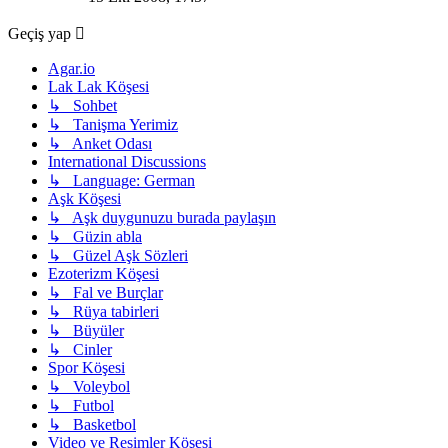
görüntüle
Geçiş yap
Agar.io
Lak Lak Köşesi
↳ Sohbet
↳ Tanişma Yerimiz
↳ Anket Odası
International Discussions
↳ Language: German
Aşk Köşesi
↳ Aşk duygunuzu burada paylaşın
↳ Güzin abla
↳ Güzel Aşk Sözleri
Ezoterizm Köşesi
↳ Fal ve Burçlar
↳ Rüya tabirleri
↳ Büyüler
↳ Cinler
Spor Köşesi
↳ Voleybol
↳ Futbol
↳ Basketbol
Video ve Resimler Köşesi