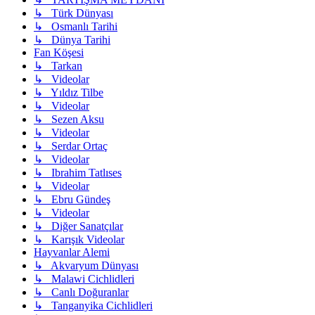
↳ Türk Dünyası
↳ Osmanlı Tarihi
↳ Dünya Tarihi
Fan Köşesi
↳ Tarkan
↳ Videolar
↳ Yıldız Tilbe
↳ Videolar
↳ Sezen Aksu
↳ Videolar
↳ Serdar Ortaç
↳ Videolar
↳ Ibrahim Tatlıses
↳ Videolar
↳ Ebru Gündeş
↳ Videolar
↳ Diğer Sanatçılar
↳ Karışık Videolar
Hayvanlar Alemi
↳ Akvaryum Dünyası
↳ Malawi Cichlidleri
↳ Canlı Doğuranlar
↳ Tanganyika Cichlidleri