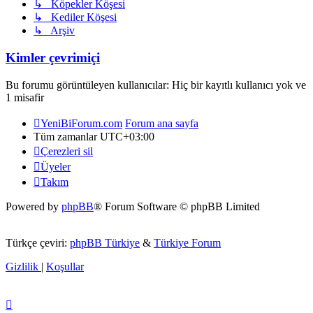
↳ Köpekler Köşesi
↳ Kediler Köşesi
↳ Arşiv
Kimler çevrimiçi
Bu forumu görüntüleyen kullanıcılar: Hiç bir kayıtlı kullanıcı yok ve
1 misafir
YeniBiForum.com
Forum ana sayfa
Tüm zamanlar
UTC+03:00
Çerezleri sil
Üyeler
Takım
Powered by
phpBB
® Forum Software © phpBB Limited
Türkçe çeviri:
phpBB Türkiye
&
Türkiye Forum
Gizlilik
|
Koşullar