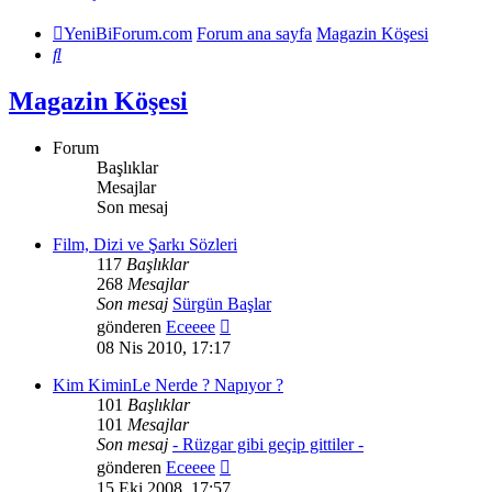
YeniBiForum.com
Forum ana sayfa
Magazin Köşesi
Ara
Magazin Köşesi
Forum
Başlıklar
Mesajlar
Son mesaj
Film, Dizi ve Şarkı Sözleri
117
Başlıklar
268
Mesajlar
Son mesaj
Sürgün Başlar
Son
gönderen
Eceeee
mesajı
08 Nis 2010, 17:17
görüntüle
Kim KiminLe Nerde ? Napıyor ?
101
Başlıklar
101
Mesajlar
Son mesaj
- Rüzgar gibi geçip gittiler -
Son
gönderen
Eceeee
mesajı
15 Eki 2008, 17:57