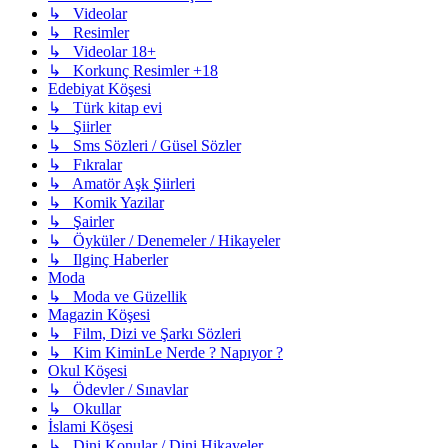
↳ Videolar
↳ Resimler
↳ Videolar 18+
↳ Korkunç Resimler +18
Edebiyat Köşesi
↳ Türk kitap evi
↳ Şiirler
↳ Sms Sözleri / Güsel Sözler
↳ Fıkralar
↳ Amatör Aşk Şiirleri
↳ Komik Yazilar
↳ Şairler
↳ Öyküler / Denemeler / Hikayeler
↳ Ilginç Haberler
Moda
↳ Moda ve Güzellik
Magazin Köşesi
↳ Film, Dizi ve Şarkı Sözleri
↳ Kim KiminLe Nerde ? Napıyor ?
Okul Köşesi
↳ Ödevler / Sınavlar
↳ Okullar
İslami Köşesi
↳ Dini Konular / Dini Hikayeler