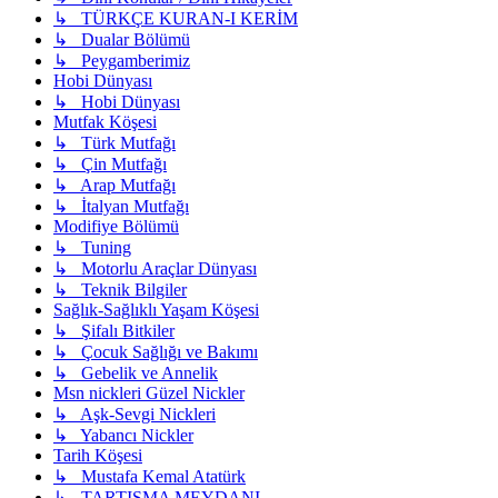
↳ TÜRKÇE KURAN-I KERİM
↳ Dualar Bölümü
↳ Peygamberimiz
Hobi Dünyası
↳ Hobi Dünyası
Mutfak Köşesi
↳ Türk Mutfağı
↳ Çin Mutfağı
↳ Arap Mutfağı
↳ İtalyan Mutfağı
Modifiye Bölümü
↳ Tuning
↳ Motorlu Araçlar Dünyası
↳ Teknik Bilgiler
Sağlık-Sağlıklı Yaşam Köşesi
↳ Şifalı Bitkiler
↳ Çocuk Sağlığı ve Bakımı
↳ Gebelik ve Annelik
Msn nickleri Güzel Nickler
↳ Aşk-Sevgi Nickleri
↳ Yabancı Nickler
Tarih Köşesi
↳ Mustafa Kemal Atatürk
↳ TARTIŞMA MEYDANI