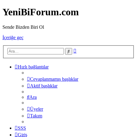
YeniBiForum.com
Sende Bizden Biri Ol
İçeriğe geç
Gelişmiş
Ara
arama
Hızlı bağlantılar
Cevaplanmamış başlıklar
Aktif başlıklar
Ara
Üyeler
Takım
SSS
Giriş