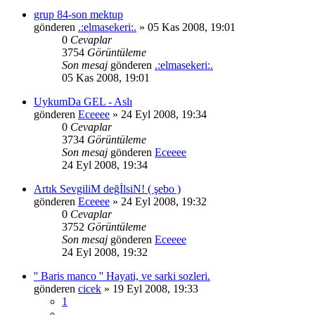
grup 84-son mektup
gönderen
.:elmasekeri:.
» 05 Kas 2008, 19:01
0
Cevaplar
3754
Görüntüleme
Son mesaj
gönderen
.:elmasekeri:.
05 Kas 2008, 19:01
UykumDa GEL - Aslı
gönderen
Eceeee
» 24 Eyl 2008, 19:34
0
Cevaplar
3734
Görüntüleme
Son mesaj
gönderen
Eceeee
24 Eyl 2008, 19:34
Artık SevgiliM değİlsiN! ( şebo )
gönderen
Eceeee
» 24 Eyl 2008, 19:32
0
Cevaplar
3752
Görüntüleme
Son mesaj
gönderen
Eceeee
24 Eyl 2008, 19:32
'' Baris manco '' Hayati, ve sarki sozleri.
gönderen
cicek
» 19 Eyl 2008, 19:33
1
…