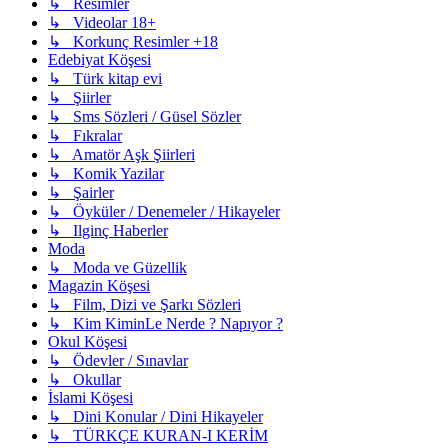
↳ Resimler
↳ Videolar 18+
↳ Korkunç Resimler +18
Edebiyat Köşesi
↳ Türk kitap evi
↳ Şiirler
↳ Sms Sözleri / Güsel Sözler
↳ Fıkralar
↳ Amatör Aşk Şiirleri
↳ Komik Yazilar
↳ Şairler
↳ Öyküler / Denemeler / Hikayeler
↳ Ilginç Haberler
Moda
↳ Moda ve Güzellik
Magazin Köşesi
↳ Film, Dizi ve Şarkı Sözleri
↳ Kim KiminLe Nerde ? Napıyor ?
Okul Köşesi
↳ Ödevler / Sınavlar
↳ Okullar
İslami Köşesi
↳ Dini Konular / Dini Hikayeler
↳ TÜRKÇE KURAN-I KERİM