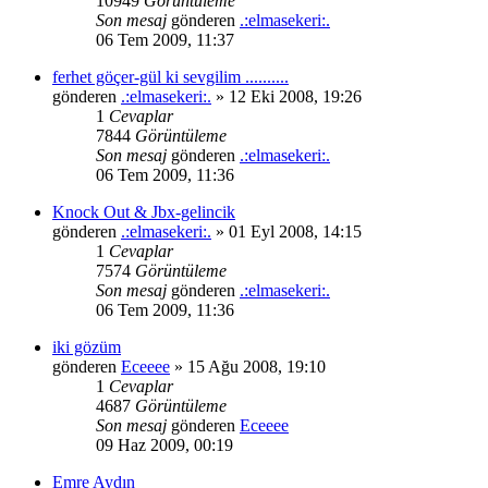
10949
Görüntüleme
Son mesaj
gönderen
.:elmasekeri:.
06 Tem 2009, 11:37
ferhet göçer-gül ki sevgilim ..........
gönderen
.:elmasekeri:.
» 12 Eki 2008, 19:26
1
Cevaplar
7844
Görüntüleme
Son mesaj
gönderen
.:elmasekeri:.
06 Tem 2009, 11:36
Knock Out & Jbx-gelincik
gönderen
.:elmasekeri:.
» 01 Eyl 2008, 14:15
1
Cevaplar
7574
Görüntüleme
Son mesaj
gönderen
.:elmasekeri:.
06 Tem 2009, 11:36
iki gözüm
gönderen
Eceeee
» 15 Ağu 2008, 19:10
1
Cevaplar
4687
Görüntüleme
Son mesaj
gönderen
Eceeee
09 Haz 2009, 00:19
Emre Aydın