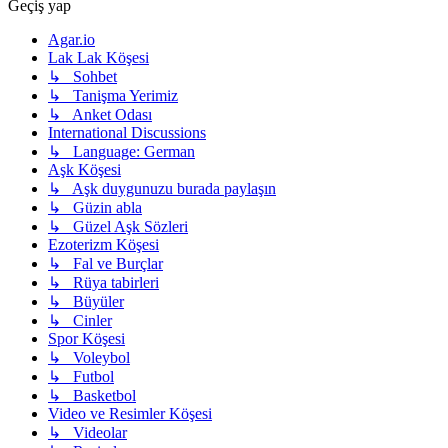
Geçiş yap
Agar.io
Lak Lak Köşesi
↳ Sohbet
↳ Tanişma Yerimiz
↳ Anket Odası
International Discussions
↳ Language: German
Aşk Köşesi
↳ Aşk duygunuzu burada paylaşın
↳ Güzin abla
↳ Güzel Aşk Sözleri
Ezoterizm Köşesi
↳ Fal ve Burçlar
↳ Rüya tabirleri
↳ Büyüler
↳ Cinler
Spor Köşesi
↳ Voleybol
↳ Futbol
↳ Basketbol
Video ve Resimler Köşesi
↳ Videolar