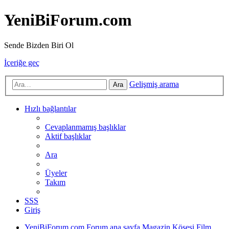
YeniBiForum.com
Sende Bizden Biri Ol
İçeriğe geç
Gelişmiş arama
Ara
Hızlı bağlantılar
Cevaplanmamış başlıklar
Aktif başlıklar
Ara
Üyeler
Takım
SSS
Giriş
YeniBiForum.com
Forum ana sayfa
Magazin Köşesi
Film,