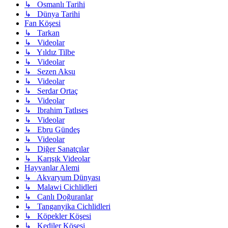
↳ Osmanlı Tarihi
↳ Dünya Tarihi
Fan Köşesi
↳ Tarkan
↳ Videolar
↳ Yıldız Tilbe
↳ Videolar
↳ Sezen Aksu
↳ Videolar
↳ Serdar Ortaç
↳ Videolar
↳ Ibrahim Tatlıses
↳ Videolar
↳ Ebru Gündeş
↳ Videolar
↳ Diğer Sanatçılar
↳ Karışık Videolar
Hayvanlar Alemi
↳ Akvaryum Dünyası
↳ Malawi Cichlidleri
↳ Canlı Doğuranlar
↳ Tanganyika Cichlidleri
↳ Köpekler Köşesi
↳ Kediler Köşesi