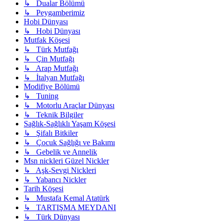
↳ Dualar Bölümü
↳ Peygamberimiz
Hobi Dünyası
↳ Hobi Dünyası
Mutfak Köşesi
↳ Türk Mutfağı
↳ Çin Mutfağı
↳ Arap Mutfağı
↳ İtalyan Mutfağı
Modifiye Bölümü
↳ Tuning
↳ Motorlu Araçlar Dünyası
↳ Teknik Bilgiler
Sağlık-Sağlıklı Yaşam Köşesi
↳ Şifalı Bitkiler
↳ Çocuk Sağlığı ve Bakımı
↳ Gebelik ve Annelik
Msn nickleri Güzel Nickler
↳ Aşk-Sevgi Nickleri
↳ Yabancı Nickler
Tarih Köşesi
↳ Mustafa Kemal Atatürk
↳ TARTIŞMA MEYDANI
↳ Türk Dünyası