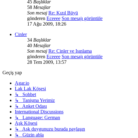
45
Başlıklar
58
Mesajlar
Son mesaj
Re: Kızıl Büyü
gönderen
Eceeee
Son mesajı görüntüle
17 Ağu 2009, 18:26
Cinler
34
Başlıklar
40
Mesajlar
Son mesaj
Re: Cinler ve Işınlama
gönderen
Eceeee
Son mesajı görüntüle
28 Tem 2009, 13:57
Geçiş yap
Agar.io
Lak Lak Köşesi
↳ Sohbet
↳ Tanişma Yerimiz
↳ Anket Odası
International Discussions
↳ Language: German
Aşk Köşesi
↳ Aşk duygunuzu burada paylaşın
↳ Güzin abla