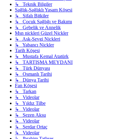
↳ Teknik Bilgiler
Sağlık-Sağlıklı Yaşam Köşesi
↳ Şifalı Bitkiler
↳ Çocuk Sağlığı ve Bakımı
↳ Gebelik ve Annelik
Msn nickleri Güzel Nickler
↳ Aşk-Sevgi Nickleri
↳ Yabancı Nickler
Tarih Köşesi
↳ Mustafa Kemal Atatürk
↳ TARTIŞMA MEYDANI
↳ Türk Dünyası
↳ Osmanlı Tarihi
↳ Dünya Tarihi
Fan Köşesi
↳ Tarkan
↳ Videolar
↳ Yıldız Tilbe
↳ Videolar
↳ Sezen Aksu
↳ Videolar
↳ Serdar Ortaç
↳ Videolar
↳ Ibrahim Tatlıses