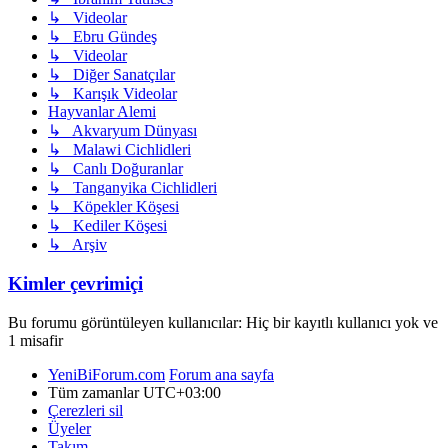
↳ Videolar
↳ Ebru Gündeş
↳ Videolar
↳ Diğer Sanatçılar
↳ Karışık Videolar
Hayvanlar Alemi
↳ Akvaryum Dünyası
↳ Malawi Cichlidleri
↳ Canlı Doğuranlar
↳ Tanganyika Cichlidleri
↳ Köpekler Köşesi
↳ Kediler Köşesi
↳ Arşiv
Kimler çevrimiçi
Bu forumu görüntüleyen kullanıcılar: Hiç bir kayıtlı kullanıcı yok ve
1 misafir
YeniBiForum.com
Forum ana sayfa
Tüm zamanlar
UTC+03:00
Çerezleri sil
Üyeler
Takım