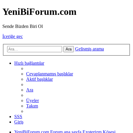
YeniBiForum.com
Sende Bizden Biri Ol
İçeriğe geç
Gelişmiş arama
Ara
Hızlı bağlantılar
Cevaplanmamış başlıklar
Aktif başlıklar
Ara
Üyeler
Takım
SSS
Giriş
YeniBiForum.com
Forum ana sayfa
Ezoterizm Köşesi