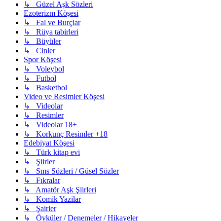
↳ Güzel Aşk Sözleri
Ezoterizm Köşesi
↳ Fal ve Burçlar
↳ Rüya tabirleri
↳ Büyüler
↳ Cinler
Spor Köşesi
↳ Voleybol
↳ Futbol
↳ Basketbol
Video ve Resimler Köşesi
↳ Videolar
↳ Resimler
↳ Videolar 18+
↳ Korkunç Resimler +18
Edebiyat Köşesi
↳ Türk kitap evi
↳ Şiirler
↳ Sms Sözleri / Güsel Sözler
↳ Fıkralar
↳ Amatör Aşk Şiirleri
↳ Komik Yazilar
↳ Şairler
↳ Öyküler / Denemeler / Hikayeler