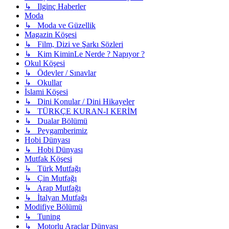
↳ Ilginç Haberler
Moda
↳ Moda ve Güzellik
Magazin Köşesi
↳ Film, Dizi ve Şarkı Sözleri
↳ Kim KiminLe Nerde ? Napıyor ?
Okul Köşesi
↳ Ödevler / Sınavlar
↳ Okullar
İslami Köşesi
↳ Dini Konular / Dini Hikayeler
↳ TÜRKÇE KURAN-I KERİM
↳ Dualar Bölümü
↳ Peygamberimiz
Hobi Dünyası
↳ Hobi Dünyası
Mutfak Köşesi
↳ Türk Mutfağı
↳ Çin Mutfağı
↳ Arap Mutfağı
↳ İtalyan Mutfağı
Modifiye Bölümü
↳ Tuning
↳ Motorlu Araçlar Dünyası