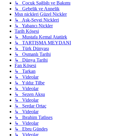
↳ Çocuk Sağlığı ve Bakımı
↳ Gebelik ve Annelik
Msn nickleri Güzel Nickler
↳ Aşk-Sevgi Nickleri
↳ Yabancı Nickler
Tarih Köşesi
↳ Mustafa Kemal Atatürk
↳ TARTIŞMA MEYDANI
↳ Türk Dünyası
↳ Osmanlı Tarihi
↳ Dünya Tarihi
Fan Köşesi
↳ Tarkan
↳ Videolar
↳ Yıldız Tilbe
↳ Videolar
↳ Sezen Aksu
↳ Videolar
↳ Serdar Ortaç
↳ Videolar
↳ Ibrahim Tatlıses
↳ Videolar
↳ Ebru Gündeş
↳ Videolar