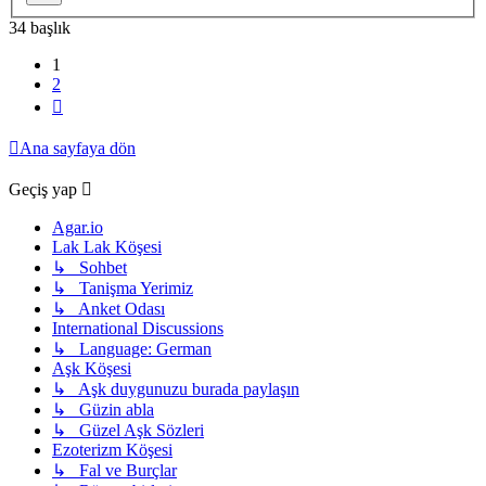
34 başlık
1
2
Sonraki
Ana sayfaya dön
Geçiş yap
Agar.io
Lak Lak Köşesi
↳ Sohbet
↳ Tanişma Yerimiz
↳ Anket Odası
International Discussions
↳ Language: German
Aşk Köşesi
↳ Aşk duygunuzu burada paylaşın
↳ Güzin abla
↳ Güzel Aşk Sözleri
Ezoterizm Köşesi
↳ Fal ve Burçlar