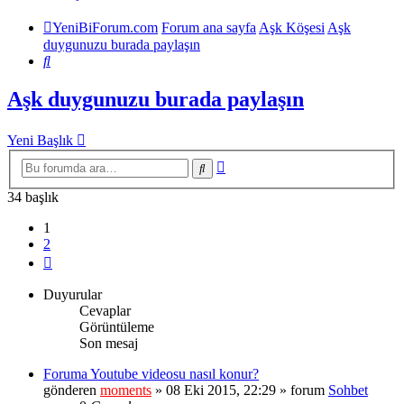
YeniBiForum.com
Forum ana sayfa
Aşk Köşesi
Aşk
duygunuzu burada paylaşın
Ara
Aşk duygunuzu burada paylaşın
Yeni Başlık
Gelişmiş
Ara
arama
34 başlık
1
2
Sonraki
Duyurular
Cevaplar
Görüntüleme
Son mesaj
Foruma Youtube videosu nasıl konur?
gönderen
moments
» 08 Eki 2015, 22:29 » forum
Sohbet