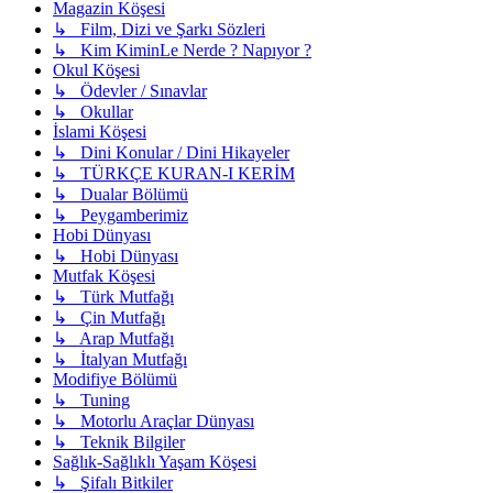
Magazin Köşesi
↳ Film, Dizi ve Şarkı Sözleri
↳ Kim KiminLe Nerde ? Napıyor ?
Okul Köşesi
↳ Ödevler / Sınavlar
↳ Okullar
İslami Köşesi
↳ Dini Konular / Dini Hikayeler
↳ TÜRKÇE KURAN-I KERİM
↳ Dualar Bölümü
↳ Peygamberimiz
Hobi Dünyası
↳ Hobi Dünyası
Mutfak Köşesi
↳ Türk Mutfağı
↳ Çin Mutfağı
↳ Arap Mutfağı
↳ İtalyan Mutfağı
Modifiye Bölümü
↳ Tuning
↳ Motorlu Araçlar Dünyası
↳ Teknik Bilgiler
Sağlık-Sağlıklı Yaşam Köşesi
↳ Şifalı Bitkiler