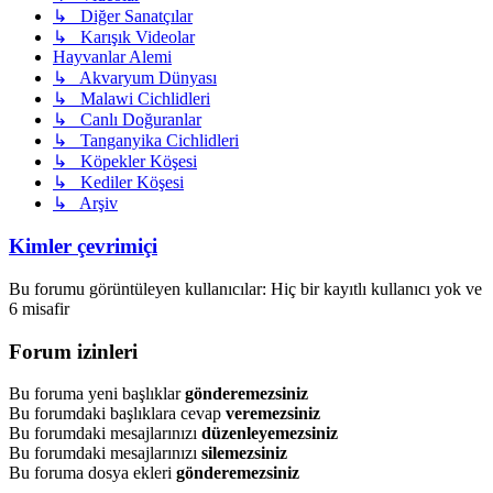
↳ Diğer Sanatçılar
↳ Karışık Videolar
Hayvanlar Alemi
↳ Akvaryum Dünyası
↳ Malawi Cichlidleri
↳ Canlı Doğuranlar
↳ Tanganyika Cichlidleri
↳ Köpekler Köşesi
↳ Kediler Köşesi
↳ Arşiv
Kimler çevrimiçi
Bu forumu görüntüleyen kullanıcılar: Hiç bir kayıtlı kullanıcı yok ve
6 misafir
Forum izinleri
Bu foruma yeni başlıklar
gönderemezsiniz
Bu forumdaki başlıklara cevap
veremezsiniz
Bu forumdaki mesajlarınızı
düzenleyemezsiniz
Bu forumdaki mesajlarınızı
silemezsiniz
Bu foruma dosya ekleri
gönderemezsiniz