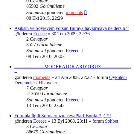
0
Cevaplar
85502
Görüntüleme
Son mesaj
gönderen
moments
08 Eki 2015, 22:29
Aşıksın ve Söyleyemiyorsun Buraya haykırmaya ne dersin??
gönderen
Eceeee
» 30 Tem 2009, 22:36
2
Cevaplar
8557
Görüntüleme
Son mesaj
gönderen
Eceeee
08 Tem 2010, 20:03
--------------------MODERATÖR ARIYORUZ--------------------
--
gönderen
moments
» 24 Ara 2008, 22:22 » forum
Öyküler /
Denemeler / Hikayeler
7
Cevaplar
213650
Görüntüleme
Son mesaj
gönderen
Eceeee
13 Tem 2010, 23:42
Forumla İlgili Sorularınızın cevaPlarI Burda !! ;) !!!
gönderen
Eceeee
» 13 Eyl 2008, 23:11 » forum
Sohbet
3
Cevaplar
86679
Görüntüleme