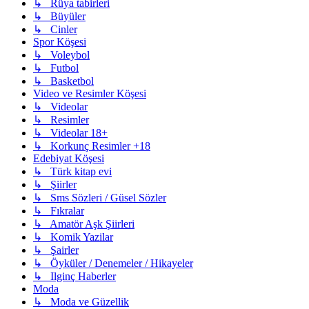
↳ Rüya tabirleri
↳ Büyüler
↳ Cinler
Spor Köşesi
↳ Voleybol
↳ Futbol
↳ Basketbol
Video ve Resimler Köşesi
↳ Videolar
↳ Resimler
↳ Videolar 18+
↳ Korkunç Resimler +18
Edebiyat Köşesi
↳ Türk kitap evi
↳ Şiirler
↳ Sms Sözleri / Güsel Sözler
↳ Fıkralar
↳ Amatör Aşk Şiirleri
↳ Komik Yazilar
↳ Şairler
↳ Öyküler / Denemeler / Hikayeler
↳ Ilginç Haberler
Moda
↳ Moda ve Güzellik