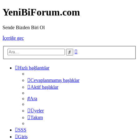
YeniBiForum.com
Sende Bizden Biri Ol
İçeriğe geç
Gelişmiş
Ara
arama
Hızlı bağlantılar
Cevaplanmamış başlıklar
Aktif başlıklar
Ara
Üyeler
Takım
SSS
Giriş