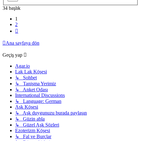
34 başlık
1
2
Sonraki
Ana sayfaya dön
Geçiş yap
Agar.io
Lak Lak Köşesi
↳ Sohbet
↳ Tanişma Yerimiz
↳ Anket Odası
International Discussions
↳ Language: German
Aşk Köşesi
↳ Aşk duygunuzu burada paylaşın
↳ Güzin abla
↳ Güzel Aşk Sözleri
Ezoterizm Köşesi
↳ Fal ve Burçlar