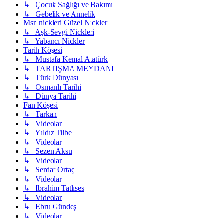
↳ Çocuk Sağlığı ve Bakımı
↳ Gebelik ve Annelik
Msn nickleri Güzel Nickler
↳ Aşk-Sevgi Nickleri
↳ Yabancı Nickler
Tarih Köşesi
↳ Mustafa Kemal Atatürk
↳ TARTIŞMA MEYDANI
↳ Türk Dünyası
↳ Osmanlı Tarihi
↳ Dünya Tarihi
Fan Köşesi
↳ Tarkan
↳ Videolar
↳ Yıldız Tilbe
↳ Videolar
↳ Sezen Aksu
↳ Videolar
↳ Serdar Ortaç
↳ Videolar
↳ Ibrahim Tatlıses
↳ Videolar
↳ Ebru Gündeş
↳ Videolar