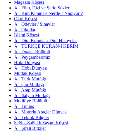
Magazin Köşesi
↳ Film, Dizi ve Şarkı Sözleri
↳ Kim KiminLe Nerde ? Napıyor ?
Okul Köşesi
↳ Ödevler / Sınavlar
↳ Okullar
İslami Köşesi
↳ Dini Konular / Dini Hikayeler
↳ TÜRKÇE KURAN-I KERİM
↳ Dualar Bölümü
↳ Peygamberimiz
Hobi Dünyası
↳ Hobi Dünyası
Mutfak Köşesi
↳ Türk Mutfağı
↳ Çin Mutfağı
↳ Arap Mutfağı
↳ İtalyan Mutfağı
Modifiye Bölümü
↳ Tuning
↳ Motorlu Araçlar Dünyası
↳ Teknik Bilgiler
Sağlık-Sağlıklı Yaşam Köşesi
↳ Şifalı Bitkiler