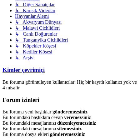
↳ Diğer Sanatçılar
↳ Karışık Videolar
Hayvanlar Alemi
↳ Akvaryum Dünyası
↳ Malawi Cichlidleri
↳ Canlı Doğuranlar
↳ Tanganyika Cichlidleri
↳ Köpekler Köşesi
↳ Kediler Köşesi
↳ Arşiv
Kimler çevrimiçi
Bu forumu görüntüleyen kullanıcılar: Hiç bir kayıtlı kullanıcı yok ve
4 misafir
Forum izinleri
Bu foruma yeni başlıklar
gönderemezsiniz
Bu forumdaki başlıklara cevap
veremezsiniz
Bu forumdaki mesajlarınızı
düzenleyemezsiniz
Bu forumdaki mesajlarınızı
silemezsiniz
Bu foruma dosya ekleri
gönderemezsiniz