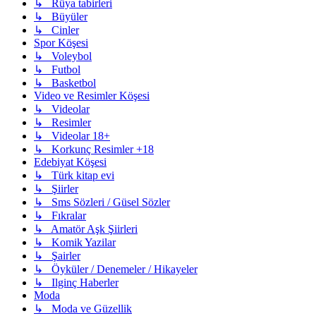
↳ Rüya tabirleri
↳ Büyüler
↳ Cinler
Spor Köşesi
↳ Voleybol
↳ Futbol
↳ Basketbol
Video ve Resimler Köşesi
↳ Videolar
↳ Resimler
↳ Videolar 18+
↳ Korkunç Resimler +18
Edebiyat Köşesi
↳ Türk kitap evi
↳ Şiirler
↳ Sms Sözleri / Güsel Sözler
↳ Fıkralar
↳ Amatör Aşk Şiirleri
↳ Komik Yazilar
↳ Şairler
↳ Öyküler / Denemeler / Hikayeler
↳ Ilginç Haberler
Moda
↳ Moda ve Güzellik