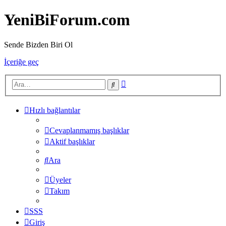
YeniBiForum.com
Sende Bizden Biri Ol
İçeriğe geç
Gelişmiş
Ara
arama
Hızlı bağlantılar
Cevaplanmamış başlıklar
Aktif başlıklar
Ara
Üyeler
Takım
SSS
Giriş