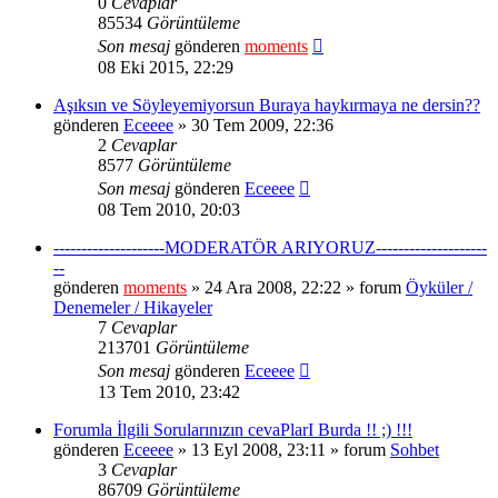
0
Cevaplar
85534
Görüntüleme
Son mesaj
gönderen
moments
08 Eki 2015, 22:29
Aşıksın ve Söyleyemiyorsun Buraya haykırmaya ne dersin??
gönderen
Eceeee
» 30 Tem 2009, 22:36
2
Cevaplar
8577
Görüntüleme
Son mesaj
gönderen
Eceeee
08 Tem 2010, 20:03
--------------------MODERATÖR ARIYORUZ--------------------
--
gönderen
moments
» 24 Ara 2008, 22:22 » forum
Öyküler /
Denemeler / Hikayeler
7
Cevaplar
213701
Görüntüleme
Son mesaj
gönderen
Eceeee
13 Tem 2010, 23:42
Forumla İlgili Sorularınızın cevaPlarI Burda !! ;) !!!
gönderen
Eceeee
» 13 Eyl 2008, 23:11 » forum
Sohbet
3
Cevaplar
86709
Görüntüleme