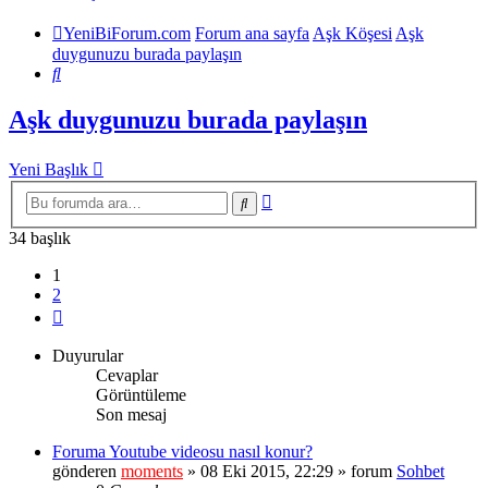
YeniBiForum.com
Forum ana sayfa
Aşk Köşesi
Aşk
duygunuzu burada paylaşın
Ara
Aşk duygunuzu burada paylaşın
Yeni Başlık
Gelişmiş
Ara
arama
34 başlık
1
2
Sonraki
Duyurular
Cevaplar
Görüntüleme
Son mesaj
Foruma Youtube videosu nasıl konur?
gönderen
moments
» 08 Eki 2015, 22:29 » forum
Sohbet