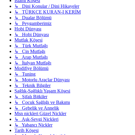
İslami Köşesi
↳ Dini Konular / Dini Hikayeler
↳ TÜRKÇE KURAN-I KERİM
↳ Dualar Bölümü
↳ Peygamberimiz
Hobi Dünyası
↳ Hobi Dünyası
Mutfak Köşesi
↳ Türk Mutfağı
↳ Çin Mutfağı
↳ Arap Mutfağı
↳ İtalyan Mutfağı
Modifiye Bölümü
↳ Tuning
↳ Motorlu Araçlar Dünyası
↳ Teknik Bilgiler
Sağlık-Sağlıklı Yaşam Köşesi
↳ Şifalı Bitkiler
↳ Çocuk Sağlığı ve Bakımı
↳ Gebelik ve Annelik
Msn nickleri Güzel Nickler
↳ Aşk-Sevgi Nickleri
↳ Yabancı Nickler
Tarih Köşesi