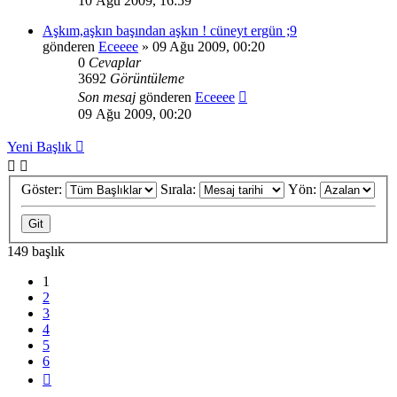
10 Ağu 2009, 16:59
Aşkım,aşkın başından aşkın ! cüneyt ergün ;9
gönderen
Eceeee
» 09 Ağu 2009, 00:20
0
Cevaplar
3692
Görüntüleme
Son mesaj
gönderen
Eceeee
09 Ağu 2009, 00:20
Yeni Başlık
Göster:
Sırala:
Yön:
149 başlık
1
2
3
4
5
6
Sonraki