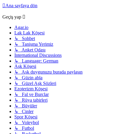
Ana sayfaya dön
Geçiş yap
Agar.io
Lak Lak Köşesi
↳ Sohbet
↳ Tanişma Yerimiz
↳ Anket Odası
International Discussions
↳ Language: German
Aşk Köşesi
↳ Aşk duygunuzu burada paylaşın
↳ Güzin abla
↳ Güzel Aşk Sözleri
Ezoterizm Köşesi
↳ Fal ve Burçlar
↳ Rüya tabirleri
↳ Büyüler
↳ Cinler
Spor Köşesi
↳ Voleybol
↳ Futbol
↳ Basketbol