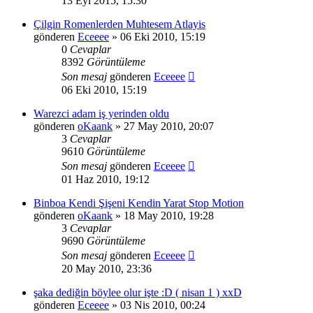
13 Eyl 2015, 15:30
Çilgin Romenlerden Muhtesem Atlayis
gönderen
Eceeee
» 06 Eki 2010, 15:19
0
Cevaplar
8392
Görüntüleme
Son mesaj
gönderen
Eceeee
06 Eki 2010, 15:19
Warezci adam iş yerinden oldu
gönderen
oKaank
» 27 May 2010, 20:07
3
Cevaplar
9610
Görüntüleme
Son mesaj
gönderen
Eceeee
01 Haz 2010, 19:12
Binboa Kendi Şişeni Kendin Yarat Stop Motion
gönderen
oKaank
» 18 May 2010, 19:28
3
Cevaplar
9690
Görüntüleme
Son mesaj
gönderen
Eceeee
20 May 2010, 23:36
şaka dediğin böylee olur işte :D ( nisan 1 ) xxD
gönderen
Eceeee
» 03 Nis 2010, 00:24