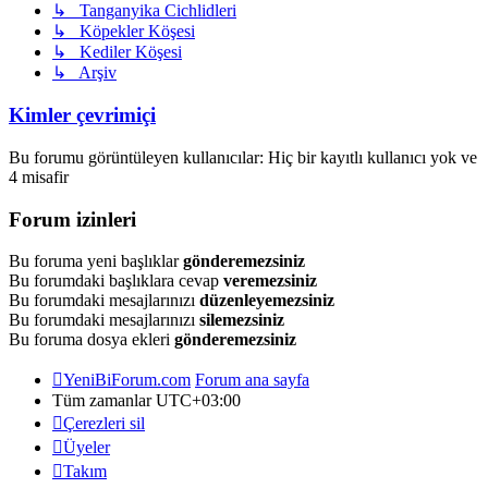
↳ Tanganyika Cichlidleri
↳ Köpekler Köşesi
↳ Kediler Köşesi
↳ Arşiv
Kimler çevrimiçi
Bu forumu görüntüleyen kullanıcılar: Hiç bir kayıtlı kullanıcı yok ve
4 misafir
Forum izinleri
Bu foruma yeni başlıklar
gönderemezsiniz
Bu forumdaki başlıklara cevap
veremezsiniz
Bu forumdaki mesajlarınızı
düzenleyemezsiniz
Bu forumdaki mesajlarınızı
silemezsiniz
Bu foruma dosya ekleri
gönderemezsiniz
YeniBiForum.com
Forum ana sayfa
Tüm zamanlar
UTC+03:00
Çerezleri sil
Üyeler
Takım