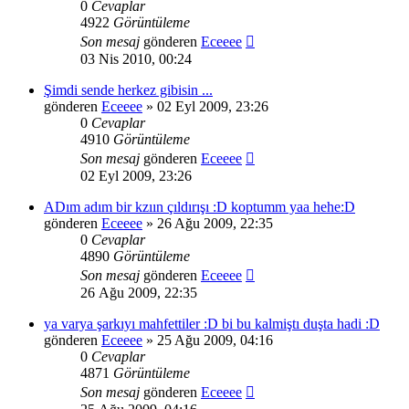
0
Cevaplar
4922
Görüntüleme
Son mesaj
gönderen
Eceeee
03 Nis 2010, 00:24
Şimdi sende herkez gibisin ...
gönderen
Eceeee
» 02 Eyl 2009, 23:26
0
Cevaplar
4910
Görüntüleme
Son mesaj
gönderen
Eceeee
02 Eyl 2009, 23:26
ADım adım bir kzıın çıldırışı :D koptumm yaa hehe:D
gönderen
Eceeee
» 26 Ağu 2009, 22:35
0
Cevaplar
4890
Görüntüleme
Son mesaj
gönderen
Eceeee
26 Ağu 2009, 22:35
ya varya şarkıyı mahfettiler :D bi bu kalmiştı duşta hadi :D
gönderen
Eceeee
» 25 Ağu 2009, 04:16
0
Cevaplar
4871
Görüntüleme
Son mesaj
gönderen
Eceeee