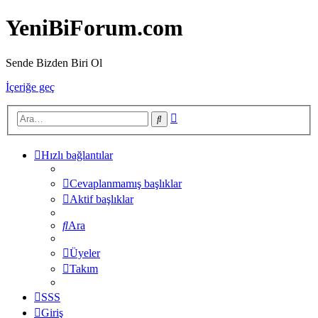
YeniBiForum.com
Sende Bizden Biri Ol
İçeriğe geç
Gelişmiş
Ara
arama
Hızlı bağlantılar
Cevaplanmamış başlıklar
Aktif başlıklar
Ara
Üyeler
Takım
SSS
Giriş