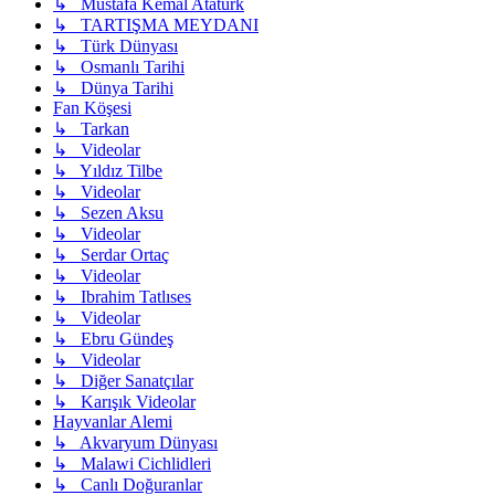
↳ Mustafa Kemal Atatürk
↳ TARTIŞMA MEYDANI
↳ Türk Dünyası
↳ Osmanlı Tarihi
↳ Dünya Tarihi
Fan Köşesi
↳ Tarkan
↳ Videolar
↳ Yıldız Tilbe
↳ Videolar
↳ Sezen Aksu
↳ Videolar
↳ Serdar Ortaç
↳ Videolar
↳ Ibrahim Tatlıses
↳ Videolar
↳ Ebru Gündeş
↳ Videolar
↳ Diğer Sanatçılar
↳ Karışık Videolar
Hayvanlar Alemi
↳ Akvaryum Dünyası
↳ Malawi Cichlidleri
↳ Canlı Doğuranlar