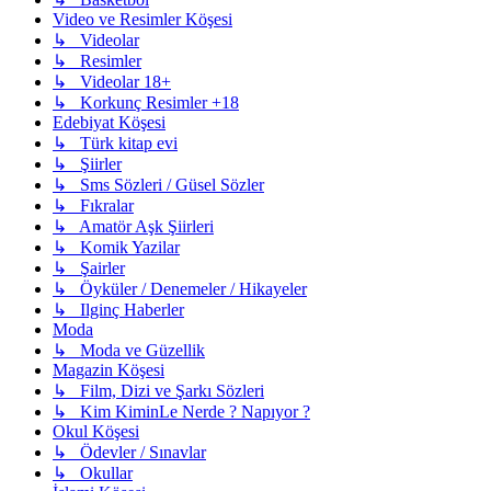
Video ve Resimler Köşesi
↳ Videolar
↳ Resimler
↳ Videolar 18+
↳ Korkunç Resimler +18
Edebiyat Köşesi
↳ Türk kitap evi
↳ Şiirler
↳ Sms Sözleri / Güsel Sözler
↳ Fıkralar
↳ Amatör Aşk Şiirleri
↳ Komik Yazilar
↳ Şairler
↳ Öyküler / Denemeler / Hikayeler
↳ Ilginç Haberler
Moda
↳ Moda ve Güzellik
Magazin Köşesi
↳ Film, Dizi ve Şarkı Sözleri
↳ Kim KiminLe Nerde ? Napıyor ?
Okul Köşesi
↳ Ödevler / Sınavlar
↳ Okullar