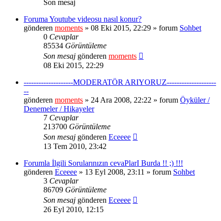
Son mesaj
Foruma Youtube videosu nasıl konur?
gönderen
moments
» 08 Eki 2015, 22:29 » forum
Sohbet
0
Cevaplar
85534
Görüntüleme
Son mesaj
gönderen
moments
08 Eki 2015, 22:29
--------------------MODERATÖR ARIYORUZ--------------------
--
gönderen
moments
» 24 Ara 2008, 22:22 » forum
Öyküler /
Denemeler / Hikayeler
7
Cevaplar
213700
Görüntüleme
Son mesaj
gönderen
Eceeee
13 Tem 2010, 23:42
Forumla İlgili Sorularınızın cevaPlarI Burda !! ;) !!!
gönderen
Eceeee
» 13 Eyl 2008, 23:11 » forum
Sohbet
3
Cevaplar
86709
Görüntüleme
Son mesaj
gönderen
Eceeee
26 Eyl 2010, 12:15