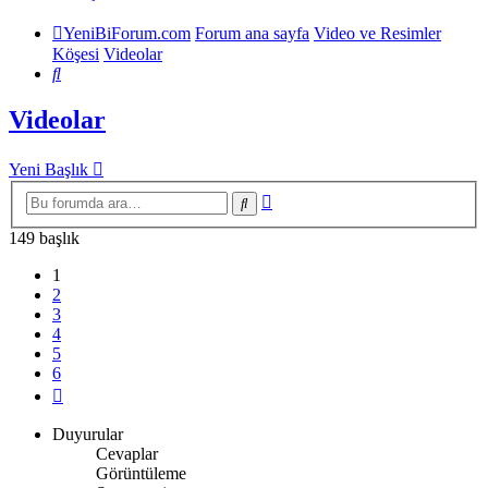
YeniBiForum.com
Forum ana sayfa
Video ve Resimler
Köşesi
Videolar
Ara
Videolar
Yeni Başlık
Gelişmiş
Ara
arama
149 başlık
1
2
3
4
5
6
Sonraki
Duyurular
Cevaplar
Görüntüleme