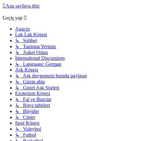
Ana sayfaya dön
Geçiş yap
Agar.io
Lak Lak Köşesi
↳ Sohbet
↳ Tanişma Yerimiz
↳ Anket Odası
International Discussions
↳ Language: German
Aşk Köşesi
↳ Aşk duygunuzu burada paylaşın
↳ Güzin abla
↳ Güzel Aşk Sözleri
Ezoterizm Köşesi
↳ Fal ve Burçlar
↳ Rüya tabirleri
↳ Büyüler
↳ Cinler
Spor Köşesi
↳ Voleybol
↳ Futbol
↳ Basketbol