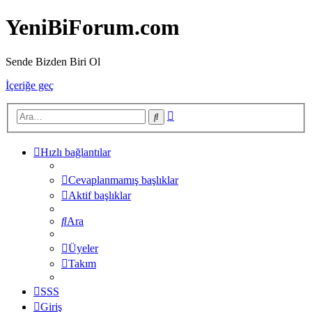
YeniBiForum.com
Sende Bizden Biri Ol
İçeriğe geç
Gelişmiş
Ara
arama
Hızlı bağlantılar
Cevaplanmamış başlıklar
Aktif başlıklar
Ara
Üyeler
Takım
SSS
Giriş