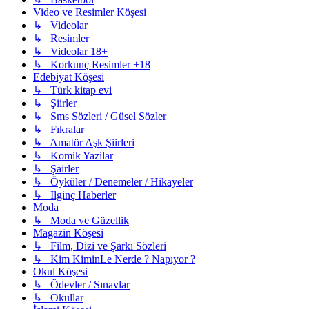
Video ve Resimler Köşesi
↳ Videolar
↳ Resimler
↳ Videolar 18+
↳ Korkunç Resimler +18
Edebiyat Köşesi
↳ Türk kitap evi
↳ Şiirler
↳ Sms Sözleri / Güsel Sözler
↳ Fıkralar
↳ Amatör Aşk Şiirleri
↳ Komik Yazilar
↳ Şairler
↳ Öyküler / Denemeler / Hikayeler
↳ Ilginç Haberler
Moda
↳ Moda ve Güzellik
Magazin Köşesi
↳ Film, Dizi ve Şarkı Sözleri
↳ Kim KiminLe Nerde ? Napıyor ?
Okul Köşesi
↳ Ödevler / Sınavlar
↳ Okullar