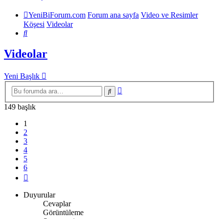
YeniBiForum.com
Forum ana sayfa
Video ve Resimler
Köşesi
Videolar
Ara
Videolar
Yeni Başlık
Gelişmiş
Ara
arama
149 başlık
1
2
3
4
5
6
Sonraki
Duyurular
Cevaplar
Görüntüleme