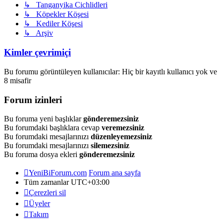
↳ Tanganyika Cichlidleri
↳ Köpekler Köşesi
↳ Kediler Köşesi
↳ Arşiv
Kimler çevrimiçi
Bu forumu görüntüleyen kullanıcılar: Hiç bir kayıtlı kullanıcı yok ve
8 misafir
Forum izinleri
Bu foruma yeni başlıklar
gönderemezsiniz
Bu forumdaki başlıklara cevap
veremezsiniz
Bu forumdaki mesajlarınızı
düzenleyemezsiniz
Bu forumdaki mesajlarınızı
silemezsiniz
Bu foruma dosya ekleri
gönderemezsiniz
YeniBiForum.com
Forum ana sayfa
Tüm zamanlar
UTC+03:00
Çerezleri sil
Üyeler
Takım