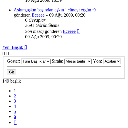
10 Ağu 2009, 16:59
Aşkım,aşkın başından aşkın ! cüneyt ergün ;9
gönderen
Eceeee
» 09 Ağu 2009, 00:20
0
Cevaplar
3691
Görüntüleme
Son mesaj
gönderen
Eceeee
09 Ağu 2009, 00:20
Yeni Başlık
Göster:
Sırala:
Yön:
149 başlık
1
2
3
4
5
6
Sonraki