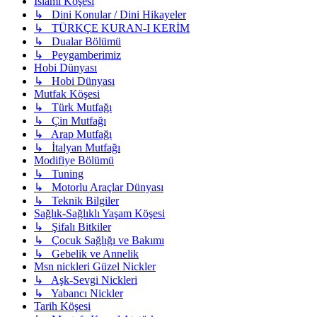
İslami Köşesi
↳ Dini Konular / Dini Hikayeler
↳ TÜRKÇE KURAN-I KERİM
↳ Dualar Bölümü
↳ Peygamberimiz
Hobi Dünyası
↳ Hobi Dünyası
Mutfak Köşesi
↳ Türk Mutfağı
↳ Çin Mutfağı
↳ Arap Mutfağı
↳ İtalyan Mutfağı
Modifiye Bölümü
↳ Tuning
↳ Motorlu Araçlar Dünyası
↳ Teknik Bilgiler
Sağlık-Sağlıklı Yaşam Köşesi
↳ Şifalı Bitkiler
↳ Çocuk Sağlığı ve Bakımı
↳ Gebelik ve Annelik
Msn nickleri Güzel Nickler
↳ Aşk-Sevgi Nickleri
↳ Yabancı Nickler
Tarih Köşesi