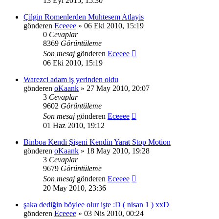
13 Eyl 2015, 15:30
Çilgin Romenlerden Muhtesem Atlayis
gönderen
Eceeee
» 06 Eki 2010, 15:19
0
Cevaplar
8369
Görüntüleme
Son mesaj
gönderen
Eceeee
06 Eki 2010, 15:19
Warezci adam iş yerinden oldu
gönderen
oKaank
» 27 May 2010, 20:07
3
Cevaplar
9602
Görüntüleme
Son mesaj
gönderen
Eceeee
01 Haz 2010, 19:12
Binboa Kendi Şişeni Kendin Yarat Stop Motion
gönderen
oKaank
» 18 May 2010, 19:28
3
Cevaplar
9679
Görüntüleme
Son mesaj
gönderen
Eceeee
20 May 2010, 23:36
şaka dediğin böylee olur işte :D ( nisan 1 ) xxD
gönderen
Eceeee
» 03 Nis 2010, 00:24