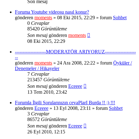
Son mesaj
Foruma Youtube videosu nasıl konur?
gönderen
moments
» 08 Eki 2015, 22:29 » forum
Sohbet
0
Cevaplar
85420
Görüntüleme
Son mesaj
gönderen
moments
08 Eki 2015, 22:29
--------------------MODERATÖR ARIYORUZ--------------------
--
gönderen
moments
» 24 Ara 2008, 22:22 » forum
Öyküler /
Denemeler / Hikayeler
7
Cevaplar
213457
Görüntüleme
Son mesaj
gönderen
Eceeee
13 Tem 2010, 23:42
Forumla İlgili Sorularınızın cevaPlarI Burda !! ;) !!!
gönderen
Eceeee
» 13 Eyl 2008, 23:11 » forum
Sohbet
3
Cevaplar
86572
Görüntüleme
Son mesaj
gönderen
Eceeee
26 Eyl 2010, 12:15