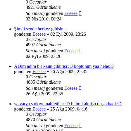
0
Cevaplar
4921
Görüntüleme
Son mesaj
gönderen
Eceeee
03 Nis 2010, 00:24
Şimdi sende herkez gibisin ...
gönderen
Eceeee
» 02 Eyl 2009, 23:26
0
Cevaplar
4907
Görüntüleme
Son mesaj
gönderen
Eceeee
02 Eyl 2009, 23:26
ADım adım bir kzıın çıldırışı :D koptumm yaa hehe:D
gönderen
Eceeee
» 26 Ağu 2009, 22:35
0
Cevaplar
4885
Görüntüleme
Son mesaj
gönderen
Eceeee
26 Ağu 2009, 22:35
ya varya şarkıyı mahfettiler :D bi bu kalmiştı duşta hadi :D
gönderen
Eceeee
» 25 Ağu 2009, 04:16
0
Cevaplar
4870
Görüntüleme
Son mesaj
gönderen
Eceeee