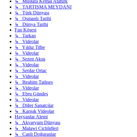
↳ Mustafa Kemal Atatürk
↳ TARTIŞMA MEYDANI
↳ Türk Dünyası
↳ Osmanlı Tarihi
↳ Dünya Tarihi
Fan Köşesi
↳ Tarkan
↳ Videolar
↳ Yıldız Tilbe
↳ Videolar
↳ Sezen Aksu
↳ Videolar
↳ Serdar Ortaç
↳ Videolar
↳ Ibrahim Tatlıses
↳ Videolar
↳ Ebru Gündeş
↳ Videolar
↳ Diğer Sanatçılar
↳ Karışık Videolar
Hayvanlar Alemi
↳ Akvaryum Dünyası
↳ Malawi Cichlidleri
↳ Canlı Doğuranlar