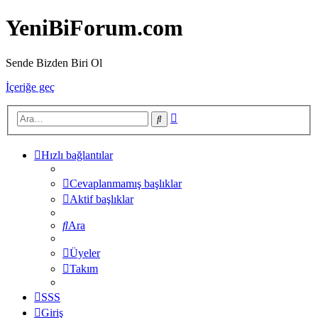
YeniBiForum.com
Sende Bizden Biri Ol
İçeriğe geç
Gelişmiş
Ara
arama
Hızlı bağlantılar
Cevaplanmamış başlıklar
Aktif başlıklar
Ara
Üyeler
Takım
SSS
Giriş