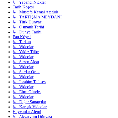
↳ Yabancı Nickler
Tarih Köşesi
↳ Mustafa Kemal Atatürk
↳ TARTIŞMA MEYDANI
↳ Türk Dünyası
↳ Osmanlı Tarihi
↳ Dünya Tarihi
Fan Köşesi
↳ Tarkan
↳ Videolar
↳ Yıldız Tilbe
↳ Videolar
↳ Sezen Aksu
↳ Videolar
↳ Serdar Ortaç
↳ Videolar
↳ Ibrahim Tatlıses
↳ Videolar
↳ Ebru Gündeş
↳ Videolar
↳ Diğer Sanatçılar
↳ Karışık Videolar
Hayvanlar Alemi
↳ Akvaryum Dünyası