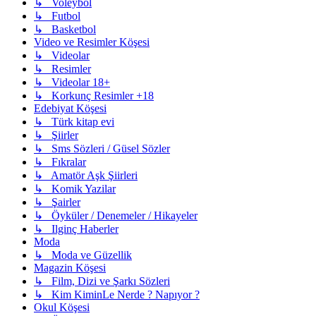
↳ Voleybol
↳ Futbol
↳ Basketbol
Video ve Resimler Köşesi
↳ Videolar
↳ Resimler
↳ Videolar 18+
↳ Korkunç Resimler +18
Edebiyat Köşesi
↳ Türk kitap evi
↳ Şiirler
↳ Sms Sözleri / Güsel Sözler
↳ Fıkralar
↳ Amatör Aşk Şiirleri
↳ Komik Yazilar
↳ Şairler
↳ Öyküler / Denemeler / Hikayeler
↳ Ilginç Haberler
Moda
↳ Moda ve Güzellik
Magazin Köşesi
↳ Film, Dizi ve Şarkı Sözleri
↳ Kim KiminLe Nerde ? Napıyor ?
Okul Köşesi