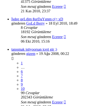
41375
Görüntüleme
Son mesaj
gönderen
Eceeee
21 Kas 2010, 23:37
İşdee qeLdim ßurDaYımm c(= xD
gönderen
GoLd Berry
» 18 Eyl 2010, 18:49
8
Cevaplar
18192
Görüntüleme
Son mesaj
gönderen
Eceeee
06 Eki 2010, 15:16
tanışmak istiyoorsan içeri gir ;)
gönderen
gizem
» 19 Ağu 2008, 00:22
1
…
6
7
8
9
10
99
Cevaplar
202343
Görüntüleme
Son mesaj
gönderen
Eceeee