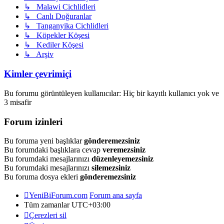
↳ Malawi Cichlidleri
↳ Canlı Doğuranlar
↳ Tanganyika Cichlidleri
↳ Köpekler Köşesi
↳ Kediler Köşesi
↳ Arşiv
Kimler çevrimiçi
Bu forumu görüntüleyen kullanıcılar: Hiç bir kayıtlı kullanıcı yok ve
3 misafir
Forum izinleri
Bu foruma yeni başlıklar
gönderemezsiniz
Bu forumdaki başlıklara cevap
veremezsiniz
Bu forumdaki mesajlarınızı
düzenleyemezsiniz
Bu forumdaki mesajlarınızı
silemezsiniz
Bu foruma dosya ekleri
gönderemezsiniz
YeniBiForum.com
Forum ana sayfa
Tüm zamanlar
UTC+03:00
Çerezleri sil