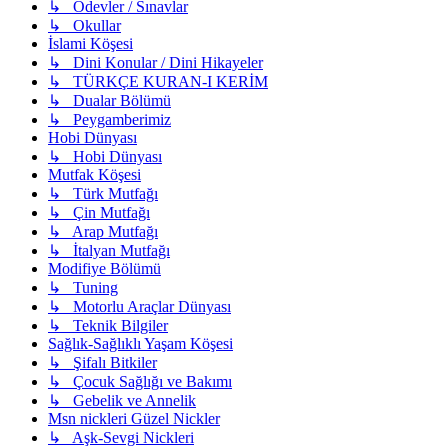
↳ Ödevler / Sınavlar
↳ Okullar
İslami Köşesi
↳ Dini Konular / Dini Hikayeler
↳ TÜRKÇE KURAN-I KERİM
↳ Dualar Bölümü
↳ Peygamberimiz
Hobi Dünyası
↳ Hobi Dünyası
Mutfak Köşesi
↳ Türk Mutfağı
↳ Çin Mutfağı
↳ Arap Mutfağı
↳ İtalyan Mutfağı
Modifiye Bölümü
↳ Tuning
↳ Motorlu Araçlar Dünyası
↳ Teknik Bilgiler
Sağlık-Sağlıklı Yaşam Köşesi
↳ Şifalı Bitkiler
↳ Çocuk Sağlığı ve Bakımı
↳ Gebelik ve Annelik
Msn nickleri Güzel Nickler
↳ Aşk-Sevgi Nickleri