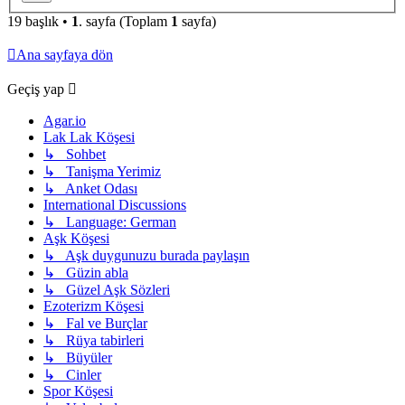
19 başlık •
1
. sayfa (Toplam
1
sayfa)
Ana sayfaya dön
Geçiş yap
Agar.io
Lak Lak Köşesi
↳ Sohbet
↳ Tanişma Yerimiz
↳ Anket Odası
International Discussions
↳ Language: German
Aşk Köşesi
↳ Aşk duygunuzu burada paylaşın
↳ Güzin abla
↳ Güzel Aşk Sözleri
Ezoterizm Köşesi
↳ Fal ve Burçlar
↳ Rüya tabirleri
↳ Büyüler
↳ Cinler
Spor Köşesi