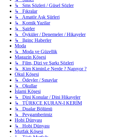
↳ Sms Sözleri / Güsel Sözler
↳ Fıkralar
↳ Amatör Aşk Şiirleri
↳ Komik Yazilar
↳ Şairler
↳ Öyküler / Denemeler / Hikayeler
↳ Ilginç Haberler
Moda
↳ Moda ve Güzellik
Magazin Köşesi
↳ Film, Dizi ve Şarkı Sözleri
↳ Kim KiminLe Nerde ? Napıyor ?
Okul Köşesi
↳ Ödevler / Sınavlar
↳ Okullar
İslami Köşesi
↳ Dini Konular / Dini Hikayeler
↳ TÜRKÇE KURAN-I KERİM
↳ Dualar Bölümü
↳ Peygamberimiz
Hobi Dünyası
↳ Hobi Dünyası
Mutfak Köşesi