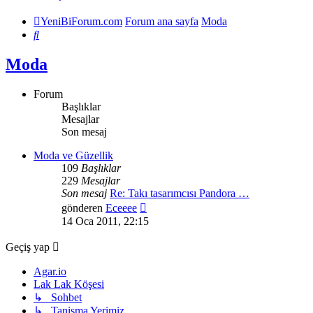
YeniBiForum.com
Forum ana sayfa
Moda
Ara
Moda
Forum
Başlıklar
Mesajlar
Son mesaj
Moda ve Güzellik
109
Başlıklar
229
Mesajlar
Son mesaj
Re: Takı tasarımcısı Pandora …
Son
gönderen
Eceeee
mesajı
14 Oca 2011, 22:15
görüntüle
Geçiş yap
Agar.io
Lak Lak Köşesi
↳ Sohbet
↳ Tanişma Yerimiz