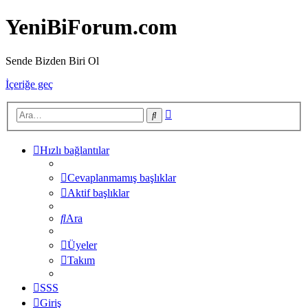
YeniBiForum.com
Sende Bizden Biri Ol
İçeriğe geç
Gelişmiş
Ara
arama
Hızlı bağlantılar
Cevaplanmamış başlıklar
Aktif başlıklar
Ara
Üyeler
Takım
SSS
Giriş