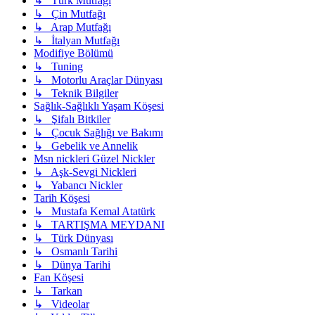
↳ Türk Mutfağı
↳ Çin Mutfağı
↳ Arap Mutfağı
↳ İtalyan Mutfağı
Modifiye Bölümü
↳ Tuning
↳ Motorlu Araçlar Dünyası
↳ Teknik Bilgiler
Sağlık-Sağlıklı Yaşam Köşesi
↳ Şifalı Bitkiler
↳ Çocuk Sağlığı ve Bakımı
↳ Gebelik ve Annelik
Msn nickleri Güzel Nickler
↳ Aşk-Sevgi Nickleri
↳ Yabancı Nickler
Tarih Köşesi
↳ Mustafa Kemal Atatürk
↳ TARTIŞMA MEYDANI
↳ Türk Dünyası
↳ Osmanlı Tarihi
↳ Dünya Tarihi
Fan Köşesi
↳ Tarkan
↳ Videolar