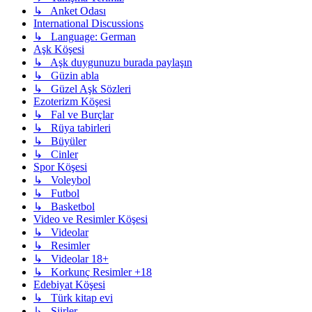
↳ Anket Odası
International Discussions
↳ Language: German
Aşk Köşesi
↳ Aşk duygunuzu burada paylaşın
↳ Güzin abla
↳ Güzel Aşk Sözleri
Ezoterizm Köşesi
↳ Fal ve Burçlar
↳ Rüya tabirleri
↳ Büyüler
↳ Cinler
Spor Köşesi
↳ Voleybol
↳ Futbol
↳ Basketbol
Video ve Resimler Köşesi
↳ Videolar
↳ Resimler
↳ Videolar 18+
↳ Korkunç Resimler +18
Edebiyat Köşesi
↳ Türk kitap evi
↳ Şiirler