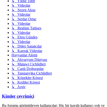
↳ Yıldız Tilbe
↳ Videolar
↳ Sezen Aksu
↳ Videolar
↳ Serdar Ortaç
↳ Videolar
↳ Ibrahim Tatlıses
↳ Videolar
↳ Ebru Gündeş
↳ Videolar
↳ Diğer Sanatçılar
↳ Karışık Videolar
Hayvanlar Alemi
↳ Akvaryum Dünyası
↳ Malawi Cichlidleri
↳ Canlı Doğuranlar
↳ Tanganyika Cichlidleri
↳ Köpekler Köşesi
↳ Kediler Köşesi
↳ Arşiv
Kimler çevrimiçi
Bu forumu görüntüleyen kullanıcılar: Hiç bir kayıtlı kullanıcı yok ve