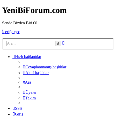
YeniBiForum.com
Sende Bizden Biri Ol
İçeriğe geç
Gelişmiş
Ara
arama
Hızlı bağlantılar
Cevaplanmamış başlıklar
Aktif başlıklar
Ara
Üyeler
Takım
SSS
Giriş