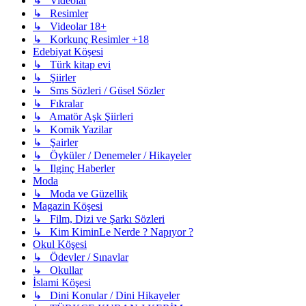
↳ Videolar
↳ Resimler
↳ Videolar 18+
↳ Korkunç Resimler +18
Edebiyat Köşesi
↳ Türk kitap evi
↳ Şiirler
↳ Sms Sözleri / Güsel Sözler
↳ Fıkralar
↳ Amatör Aşk Şiirleri
↳ Komik Yazilar
↳ Şairler
↳ Öyküler / Denemeler / Hikayeler
↳ Ilginç Haberler
Moda
↳ Moda ve Güzellik
Magazin Köşesi
↳ Film, Dizi ve Şarkı Sözleri
↳ Kim KiminLe Nerde ? Napıyor ?
Okul Köşesi
↳ Ödevler / Sınavlar
↳ Okullar
İslami Köşesi
↳ Dini Konular / Dini Hikayeler