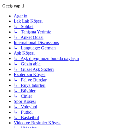
Geçiş yap
Agar.io
Lak Lak Köşesi
↳ Sohbet
↳ Tanişma Yerimiz
↳ Anket Odası
International Discussions
↳ Language: German
Aşk Köşesi
↳ Aşk duygunuzu burada paylaşın
↳ Güzin abla
↳ Güzel Aşk Sözleri
Ezoterizm Köşesi
↳ Fal ve Burçlar
↳ Rüya tabirleri
↳ Büyüler
↳ Cinler
Spor Köşesi
↳ Voleybol
↳ Futbol
↳ Basketbol
Video ve Resimler Köşesi