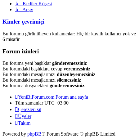
↳ Kediler Köşesi
↳ Arşiv
Kimler çevrimiçi
Bu forumu görüntüleyen kullanıcılar: Hiç bir kayıtlı kullanıcı yok ve
6 misafir
Forum izinleri
Bu foruma yeni başlıklar
gönderemezsiniz
Bu forumdaki başlıklara cevap
veremezsiniz
Bu forumdaki mesajlarınızı
düzenleyemezsiniz
Bu forumdaki mesajlarınızı
silemezsiniz
Bu foruma dosya ekleri
gönderemezsiniz
YeniBiForum.com
Forum ana sayfa
Tüm zamanlar
UTC+03:00
Çerezleri sil
Üyeler
Takım
Powered by
phpBB
® Forum Software © phpBB Limited