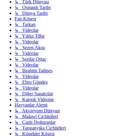
↳ Türk Dünyası
↳ Osmanlı Tarihi
↳ Dünya Tarihi
Fan Köşesi
↳ Tarkan
↳ Videolar
↳ Yıldız Tilbe
↳ Videolar
↳ Sezen Aksu
↳ Videolar
↳ Serdar Ortaç
↳ Videolar
↳ Ibrahim Tatlıses
↳ Videolar
↳ Ebru Gündeş
↳ Videolar
↳ Diğer Sanatçılar
↳ Karışık Videolar
Hayvanlar Alemi
↳ Akvaryum Dünyası
↳ Malawi Cichlidleri
↳ Canlı Doğuranlar
↳ Tanganyika Cichlidleri
↳ Köpekler Köşesi