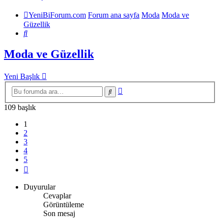
YeniBiForum.com
Forum ana sayfa
Moda
Moda ve
Güzellik
Ara
Moda ve Güzellik
Yeni Başlık
Gelişmiş
Ara
arama
109 başlık
1
2
3
4
5
Sonraki
Duyurular
Cevaplar
Görüntüleme
Son mesaj