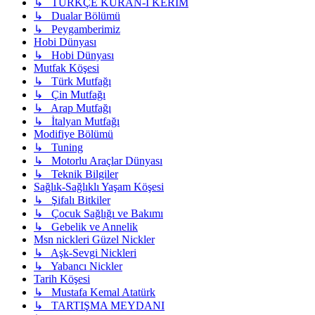
↳ TÜRKÇE KURAN-I KERİM
↳ Dualar Bölümü
↳ Peygamberimiz
Hobi Dünyası
↳ Hobi Dünyası
Mutfak Köşesi
↳ Türk Mutfağı
↳ Çin Mutfağı
↳ Arap Mutfağı
↳ İtalyan Mutfağı
Modifiye Bölümü
↳ Tuning
↳ Motorlu Araçlar Dünyası
↳ Teknik Bilgiler
Sağlık-Sağlıklı Yaşam Köşesi
↳ Şifalı Bitkiler
↳ Çocuk Sağlığı ve Bakımı
↳ Gebelik ve Annelik
Msn nickleri Güzel Nickler
↳ Aşk-Sevgi Nickleri
↳ Yabancı Nickler
Tarih Köşesi
↳ Mustafa Kemal Atatürk
↳ TARTIŞMA MEYDANI