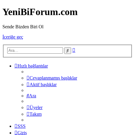
YeniBiForum.com
Sende Bizden Biri Ol
İçeriğe geç
Gelişmiş
Ara
arama
Hızlı bağlantılar
Cevaplanmamış başlıklar
Aktif başlıklar
Ara
Üyeler
Takım
SSS
Giriş