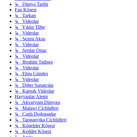
↳ Dünya Tarihi
Fan Köşesi
↳ Tarkan
↳ Videolar
↳ Yıldız Tilbe
↳ Videolar
↳ Sezen Aksu
↳ Videolar
↳ Serdar Ortaç
↳ Videolar
↳ Ibrahim Tatlıses
↳ Videolar
↳ Ebru Gündeş
↳ Videolar
↳ Diğer Sanatçılar
↳ Karışık Videolar
Hayvanlar Alemi
↳ Akvaryum Dünyası
↳ Malawi Cichlidleri
↳ Canlı Doğuranlar
↳ Tanganyika Cichlidleri
↳ Köpekler Köşesi
↳ Kediler Köşesi