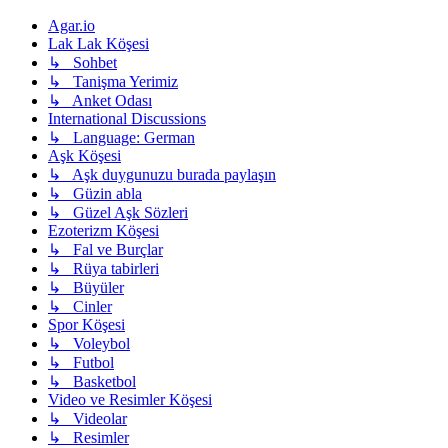
Agar.io
Lak Lak Köşesi
↳ Sohbet
↳ Tanişma Yerimiz
↳ Anket Odası
International Discussions
↳ Language: German
Aşk Köşesi
↳ Aşk duygunuzu burada paylaşın
↳ Güzin abla
↳ Güzel Aşk Sözleri
Ezoterizm Köşesi
↳ Fal ve Burçlar
↳ Rüya tabirleri
↳ Büyüler
↳ Cinler
Spor Köşesi
↳ Voleybol
↳ Futbol
↳ Basketbol
Video ve Resimler Köşesi
↳ Videolar
↳ Resimler