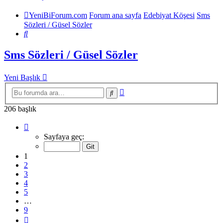
YeniBiForum.com
Forum ana sayfa
Edebiyat Köşesi
Sms
Sözleri / Güsel Sözler
Ara
Sms Sözleri / Güsel Sözler
Yeni Başlık
Gelişmiş
Ara
arama
206 başlık
1
.
sayfa
Sayfaya geç:
(Toplam
9
1
sayfa)
2
3
4
5
…
9
Sonraki