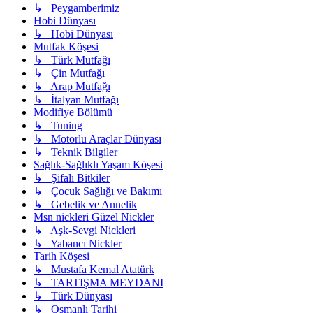
↳ Peygamberimiz
Hobi Dünyası
↳ Hobi Dünyası
Mutfak Köşesi
↳ Türk Mutfağı
↳ Çin Mutfağı
↳ Arap Mutfağı
↳ İtalyan Mutfağı
Modifiye Bölümü
↳ Tuning
↳ Motorlu Araçlar Dünyası
↳ Teknik Bilgiler
Sağlık-Sağlıklı Yaşam Köşesi
↳ Şifalı Bitkiler
↳ Çocuk Sağlığı ve Bakımı
↳ Gebelik ve Annelik
Msn nickleri Güzel Nickler
↳ Aşk-Sevgi Nickleri
↳ Yabancı Nickler
Tarih Köşesi
↳ Mustafa Kemal Atatürk
↳ TARTIŞMA MEYDANI
↳ Türk Dünyası
↳ Osmanlı Tarihi