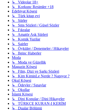
↳ Videolar 18+
↳ Korkunç Resimler +18
Edebiyat Köşesi
↳ Türk kitap evi
↳ Şiirler
↳ Sms Sözleri / Güsel Sözler
↳ Fıkralar
↳ Amatör Aşk Şiirleri
↳ Komik Yazilar
↳ Şairler
↳ Öyküler / Denemeler / Hikayeler
↳ Ilginç Haberler
Moda
↳ Moda ve Güzellik
Magazin Köşesi
↳ Film, Dizi ve Şarkı Sözleri
↳ Kim KiminLe Nerde ? Napıyor ?
Okul Köşesi
↳ Ödevler / Sınavlar
↳ Okullar
İslami Köşesi
↳ Dini Konular / Dini Hikayeler
↳ TÜRKÇE KURAN-I KERİM
↳ Dualar Bölümü