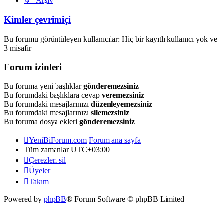
↳ Arşiv
Kimler çevrimiçi
Bu forumu görüntüleyen kullanıcılar: Hiç bir kayıtlı kullanıcı yok ve
3 misafir
Forum izinleri
Bu foruma yeni başlıklar
gönderemezsiniz
Bu forumdaki başlıklara cevap
veremezsiniz
Bu forumdaki mesajlarınızı
düzenleyemezsiniz
Bu forumdaki mesajlarınızı
silemezsiniz
Bu foruma dosya ekleri
gönderemezsiniz
YeniBiForum.com
Forum ana sayfa
Tüm zamanlar
UTC+03:00
Çerezleri sil
Üyeler
Takım
Powered by
phpBB
® Forum Software © phpBB Limited