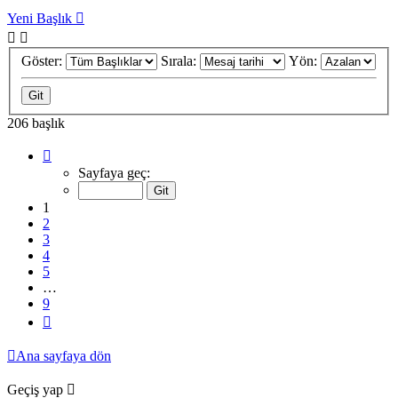
Yeni Başlık
Göster:
Sırala:
Yön:
206 başlık
1
.
sayfa
Sayfaya geç:
(Toplam
9
1
sayfa)
2
3
4
5
…
9
Sonraki
Ana sayfaya dön
Geçiş yap